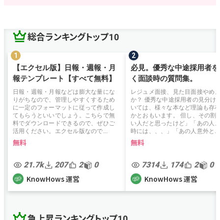
総合ランキングトップ10
【エクセル版】日報・週報・月
必見。優秀な中途採用者を
報テンプレート【すべて無料】
く面談時の質問集。
日報・週報・月報などは膨大な量にな
レジュメ面接、見た目面接やめ
りがちなので、管理しやすくするため
か？ 優秀な中途採用者の見分け
に一定のフォーマットに従って作成し
いては、様々な本など理論も存
てもらうといいでしょう。こちらで無
かとおもいます。 但し、その割
料でダウンロードできるので、ぜひご
い人だと思ったけど」「あの人
活用ください。エクセル版なので...
時には、、、」「あの人意外と...
無料
無料
21.7k
207
2
0
7314
174
2
0
KnowHows 運営
KnowHows 運営
急上昇ランキングトップ10