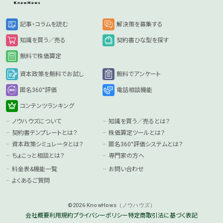
記事・コラムを読む
解決策を募集する
知識を買う／売る
契約書ひな型を探す
無料で株価算定
資本政策を無料でお試し
無料でアンケート
匿名360°評価
電話相談機能
コンテンツランキング
ノウハウズについて
知識を買う／売るとは？
契約書テンプレートとは？
株価算定ツールとは？
資本政策シミュレータとは？
匿名360°評価システムとは？
ちょこっと相談とは？
専門家の方へ
料金表&機能一覧
お問い合わせ
よくあるご質問
©2026 KnowHows（ノウハウズ）
会社概要
利用規約
プライバシーポリシー
特定商取引法に基づく表記