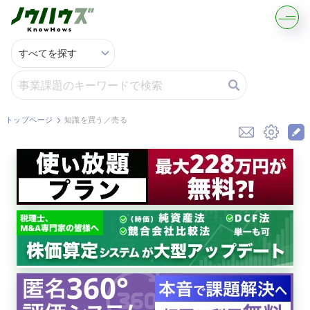
記事・コラムを読む
解決策を募集する
トップページ
知識を買う／売る
知識を買う／売る
契約書ひな型を探す
専門家に電話する
無料で株価を算定
資本政策を無料でお試し