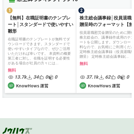
【無料】在職証明書のテンプレ
株主総会議事録│役員退職
ート│スタンダードで使いやすい
贈呈時のフォーマット【無
雛形
役員退職慰労金贈呈のために開
株主総会の、議事録作成用のテ
在職証明書のテンプレートが無料でダ
ートを公開します。ダウンロー
ウンロードできます。スタンダードで
料なので、お気軽にご利用くだ
使いやすいタイプなので、ぜひご活用
定時株主総会議事録（役員退職
いただければ幸いです。 本資料の概要
贈呈） 定時株主総会議事録(...
第三者に対し、在職を証明する必要性
無料
がある場合が社員の方々には...
無料
13.7k
34
0
0
37.1k
62
0
0
KnowHows 運営
KnowHows 運営