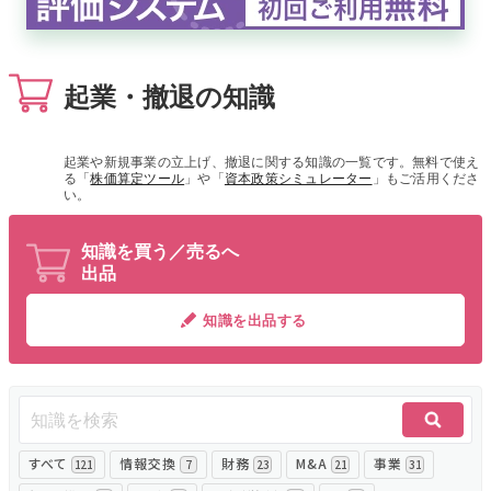
無料でアンケート
起業・撤退の知識
匿名360°評価
ちょこっと相談とは？
起業や新規事業の立上げ、撤退に関する知識の一覧です。無料で使え
る「
株価算定ツール
」や「
資本政策シミュレーター
」もご活用くださ
い。
新規会員登録
知識を買う／売るへ
出品
ログイン
知識を出品する
すべて
情報交換
財務
M&A
事業
121
7
23
21
31