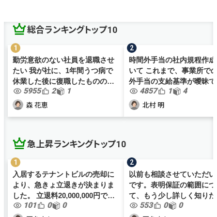
総合ランキングトップ10
勤労意欲のない社員を退職させ
時間外手当の社内規程作成
たい 我が社に、1年間うつ病で
いて これまで、事業所で
休業した後に復職したものの、
外手当の支給基準が曖昧で
5955
2
1
4857
1
4
勤労意欲が全くなく、業務効率
が、働き方改革関連法案も
が非常に悪い社員がおります。
色々と社内規程を見直すこ
森 花恵
北村 明
何かと体調不良を理由に職務放
なりました。 これまで数時間以
棄を繰り返すものの、勤務時間
上残業しない場合は、職員間.
の...
急上昇ランキングトップ10
入居するテナントビルの売却に
以前も相談させていただい
より、急きょ立退きが決まりま
です。表明保証の範囲につ
した。 立退料20,000,000円で間
て、もう少し詳しく知りた
101
0
0
553
0
0
も無く契約となりますが、当社
再度投稿します。 名古屋市内で
の規模においては大金の為、正
イタリアンレストラン2店