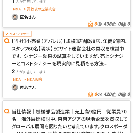
1
M&A
> 買収後の企業統合
匿名さん
0
438
0
0
【当社】小売業（アパレル）【規模】店舗数8店、年商6億円、
スタッフ60名【現状】ECサイト運営会社の買収を検討中
です。 シナジー効果の試算をしていますが、売上シナジ
ーとコストシナジーを現実的に見積もる方法...
2
M&A
> M&A戦略
匿名さん
0
420
0
0
当社情報｜機械部品製造業｜売上高9億円｜従業員70
名｜海外展開検討中。東南アジアの現地企業を買収して
グローバル展開を図りたいと考えています。クロスボーダ