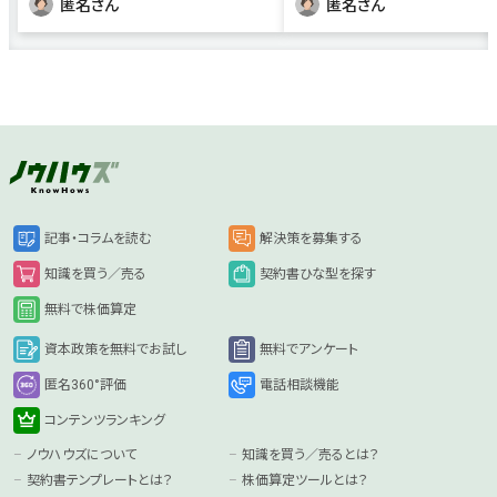
匿名さん
匿名さん
しく処理をし損をしないように
営しています。売上は合計
したいです。 最近は事業を分...
9,500万くらい、従業員は
7...
記事・コラムを読む
解決策を募集する
知識を買う／売る
契約書ひな型を探す
無料で株価算定
資本政策を無料でお試し
無料でアンケート
匿名360°評価
電話相談機能
コンテンツランキング
ノウハウズについて
知識を買う／売るとは？
契約書テンプレートとは？
株価算定ツールとは？