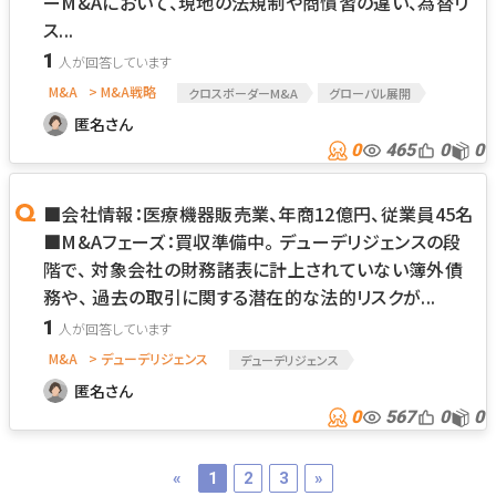
ーM&Aにおいて、現地の法規制や商慣習の違い、為替リ
ス...
1
M&A
> M&A戦略
クロスボーダーM&A
グローバル展開
匿名さん
0
465
0
0
■会社情報：医療機器販売業、年商12億円、従業員45名
■M&Aフェーズ：買収準備中。 デューデリジェンスの段
階で、 対象会社の財務諸表に計上されていない簿外債
務や、 過去の取引に関する潜在的な法的リスクが...
1
M&A
> デューデリジェンス
デューデリジェンス
匿名さん
0
567
0
0
«
1
2
3
»