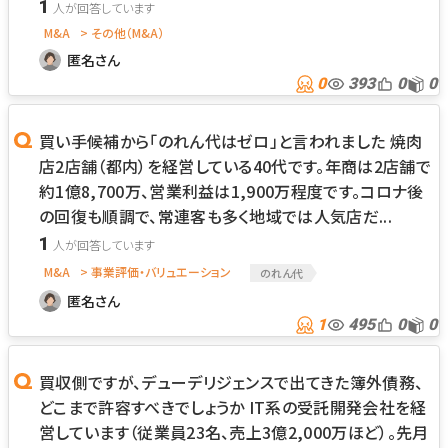
1
M&A
> その他（M&A）
匿名さん
0
393
0
0
買い手候補から「のれん代はゼロ」と言われました 焼肉
店2店舗（都内）を経営している40代です。年商は2店舗で
約1億8,700万、営業利益は1,900万程度です。コロナ後
の回復も順調で、常連客も多く地域では人気店だ...
1
M&A
> 事業評価・バリュエーション
のれん代
匿名さん
1
495
0
0
買収側ですが、デューデリジェンスで出てきた簿外債務、
どこまで許容すべきでしょうか IT系の受託開発会社を経
営しています（従業員23名、売上3億2,000万ほど）。先月