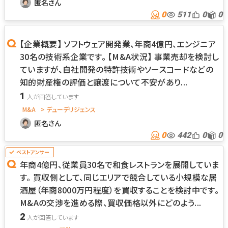
匿名さん
0
511
0
0
【企業概要】 ソフトウェア開発業、年商4億円、エンジニア
30名の技術系企業です。 【M&A状況】 事業売却を検討し
ていますが、自社開発の特許技術やソースコードなどの
知的財産権の評価と譲渡について不安があり...
1
M&A
> デューデリジェンス
匿名さん
0
442
0
0
年商4億円、従業員30名で和食レストランを展開していま
す。 買収側として、同じエリアで競合している小規模な居
酒屋（年商8000万円程度）を買収することを検討中です。
M&Aの交渉を進める際、買収価格以外にどのよう...
2