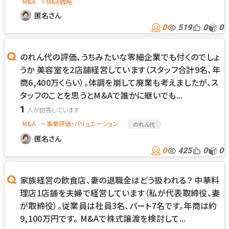
M&A
> M&A戦略
匿名さん
0
519
0
0
のれん代の評価、うちみたいな零細企業でも付くのでしょ
うか 美容室を2店舗経営しています（スタッフ合計9名、年
商6,400万くらい）。体調を崩して廃業も考えましたが、ス
タッフのことを思うとM&Aで誰かに継いでも...
1
M&A
> 事業評価・バリュエーション
のれん代
匿名さん
0
425
0
0
家族経営の飲食店、妻の退職金はどう扱われる？ 中華料
理店1店舗を夫婦で経営しています（私が代表取締役、妻
が取締役）。従業員は社員3名、パート7名です。年商は約
9,100万円です。 M&Aで株式譲渡を検討して...