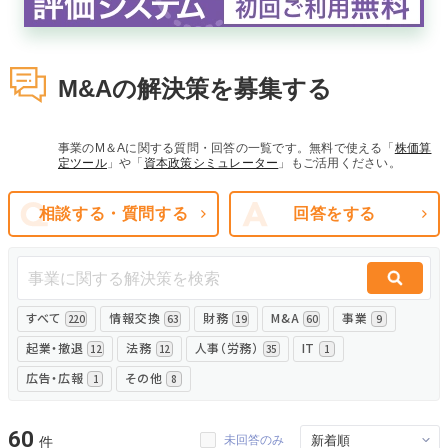
無料でアンケート
M&Aの解決策を募集する
匿名360°評価
ちょこっと相談とは？
事業のM＆Aに関する質問・回答の一覧です。無料で使える「
株価算
定ツール
」や「
資本政策シミュレーター
」もご活用ください。
相談する・質問する
回答をする
新規会員登録
ログイン
すべて
情報交換
財務
M&A
事業
220
63
19
60
9
起業・撤退
法務
人事（労務）
IT
12
12
35
1
広告・広報
その他
1
8
60
未回答のみ