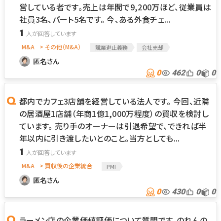
営している者です。売上は年間で9,200万ほど、従業員は
社員3名、パート5名です。 今、ある外食チェ...
1
M&A
> その他（M&A）
競業避止義務
会社売却
匿名さん
0
462
0
0
都内でカフェ3店舗を経営している法人です。 今回、近隣
の居酒屋1店舗（年商1億1,000万程度）の買収を検討し
ています。 売り手のオーナーは引退希望で、できれば半
年以内に引き渡したいとのこと。当方としても...
1
M&A
> 買収後の企業統合
PMI
匿名さん
0
430
0
0
ラーメン店の企業価値評価について質問です。のれんの