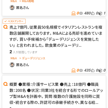
M&A
> M&A戦略
匿名さん
0
480
0
1
売上7億円、従業員50名規模でイタリアンレストランを複
数店舗展開しております。 M&Aによる売却を進めていま
すが、 買い手候補から「デューデリジェンスを実施した
い」 と言われました。 飲食業のデューデリ...
2
M&A
> デューデリジェンス
匿名さん
0
435
0
0
概要 ●業種：介護サービス業 ●売上：18億円 ●職員
数：200名 ●状況：同業3社を統合する形でのロールアッ
プ型M&Aを計画中。 質問 複数の介護施設を同時に買
収・統合する際の、許認可の承継手続きや、異なる給...