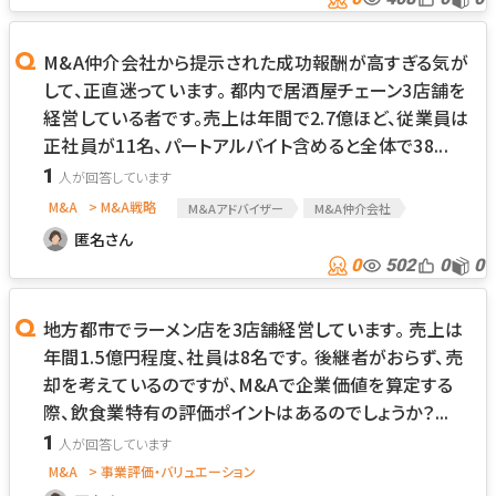
M&A仲介会社から提示された成功報酬が高すぎる気が
して、正直迷っています。 都内で居酒屋チェーン3店舗を
経営している者です。売上は年間で2.7億ほど、従業員は
正社員が11名、パートアルバイト含めると全体で38...
1
M&A
> M&A戦略
M＆Aアドバイザー
M&A仲介会社
匿名さん
0
502
0
0
地方都市でラーメン店を3店舗経営しています。 売上は
年間1.5億円程度、社員は8名です。 後継者がおらず、売
却を考えているのですが、M&Aで企業価値を算定する
際、飲食業特有の評価ポイントはあるのでしょうか？...
1
M&A
> 事業評価・バリュエーション