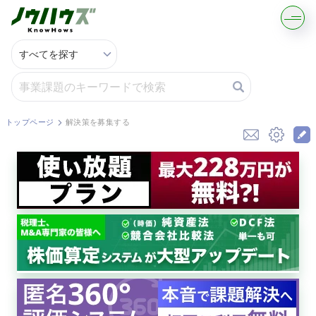
記事・コラムを読む
解決策を募集する
トップページ
解決策を募集する
知識を買う／売る
契約書ひな型を探す
専門家に電話する
無料で株価を算定
資本政策を無料でお試し