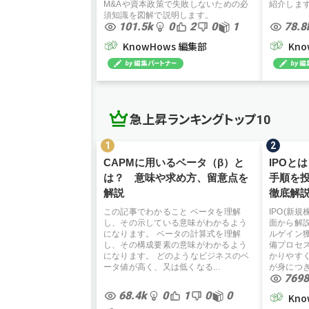
M&Aや資本政策で失敗しないための必
紹介しま
須知識を図解で説明します。
101.5k
0
2
0
1
78.8
KnowHows 編集部
Kn
急上昇ランキングトップ10
CAPMに用いるベータ（β）と
IPOと
は？ 意味や求め方、留意点を
手順を
解説
徹底解
この記事でわかること ベータを理解
IPO(新
し、その示している意味がわかるよう
面から解
になります。 ベータの計算式を理解
ルゲイン
し、その構成要素の意味がわかるよう
備プロセ
になります。 どのようなビジネスのベ
かりやす
ータ値が高く、又は低くなる...
が身につ
7698
68.4k
0
1
0
0
Kn