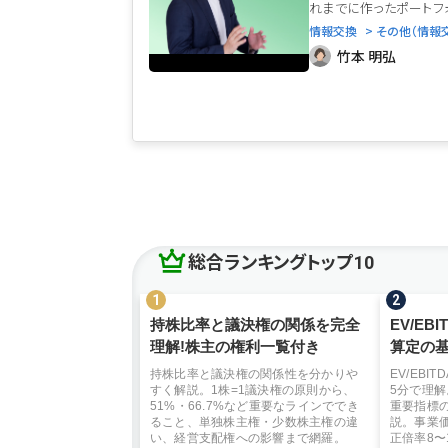
れまでに作ったポートフォリ
情報交換
> その他（情報
竹本 明弘
総合ランキングトップ10
持株比率と議決権の関係を完全
EV/EB
理解!株主の権利一覧付き
算定の基
持株比率と議決権の関係性を分かりや
EV/EBI
すく解説。1株=1議決権の原則から、
5分で理解
51%・66.7%など重要なラインででき
重要指標
ること、単独株主権・少数株主権の違
説。事業
い、経営支配権への影響まで網羅。
正倍率8〜