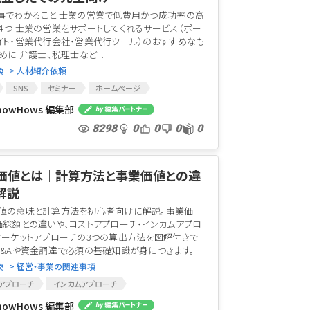
事でわかること 士業の営業で低費用かつ成功率の高
４つ 士業の営業をサポートしてくれるサービス（ポー
イト・営業代行会社・営業代行ツール）のおすすめなも
めに 弁護士、税理士など...
換
> 人材紹介依頼
SNS
セミナー
ホームページ
ィング広告
ポータルサイト
メールマガジン
nowHows 編集部
代行会社
8298
0
0
0
0
価値とは｜計算方法と事業価値との違
解説
値の意味と計算方法を初心者向けに解説。事業価
価総額との違いや、コストアプローチ・インカムアプロ
マーケットアプローチの3つの算出方法を図解付きで
M&Aや資金調達で必須の基礎知識が身につきます。
換
> 経営・事業の関連事項
アプローチ
インカムアプローチ
ットアプローチ
M&A
事業価値
企業価値
nowHows 編集部