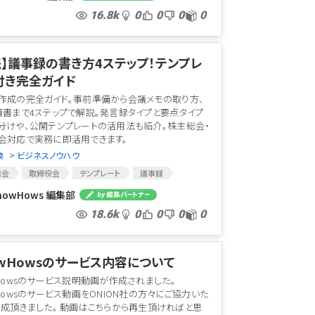
16.8k
0
0
0
0
践】議事録の書き方4ステップ！テンプレ
付き完全ガイド
作成の完全ガイド。事前準備から会議メモの取り方、
清書まで4ステップで解説。発言録タイプと要点タイプ
分けや、公開テンプレートの活用法も紹介。株主総会・
会対応で実務に即活用できます。
換
> ビジネスノウハウ
総会
取締役会
テンプレート
議事録
nowHows 編集部
18.6k
0
0
0
0
owHowsのサービス内容について
wHowsのサービス説明動画が作成されました。
wHowsのサービス動画をONION社の方々にご協力いた
作成頂きました。 動画はこちらから再生頂ければと思