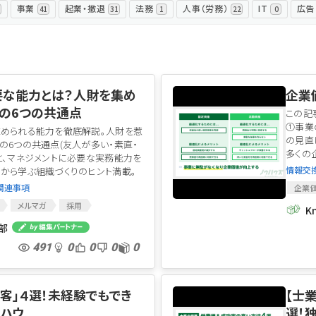
事業
起業・撤退
法務
人事（労務）
IT
広告
41
31
1
22
0
ログイン
要な能力とは？人財を集め
企業
の6つの共通点
この記
①事業
められる能力を徹底解説。人財を惹
の見直
の6つの共通点(友人が多い・素直・
多くの
と、マネジメントに必要な実務能力を
情報交
から学ぶ組織づくりのヒント満載。
の関連事項
企業
流動
メルマガ
採用
K
集部
491
0
0
0
0
集客」４選！未経験でもでき
【士
ハウ
選！