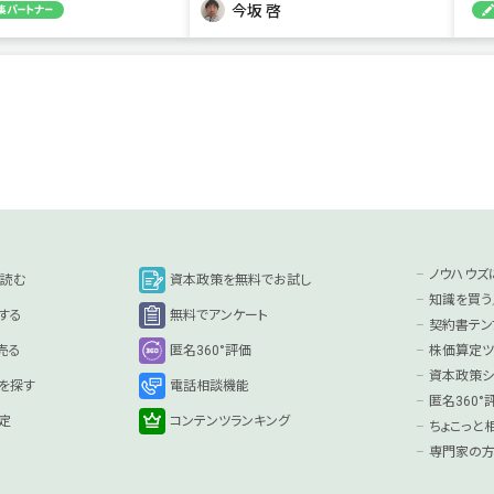
今坂 啓
ノウハウズ
を読む
資本政策を無料でお試し
知識を買う
する
無料でアンケート
契約書テン
売る
匿名360°評価
株価算定ツ
資本政策シ
を探す
電話相談機能
匿名360
定
コンテンツランキング
ちょこっと
専門家の