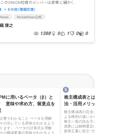
 このONION社様のメンバーは非常に細かく...
換
> その他（情報交換）
Hows
KnowHows公式
織 康之
1388
0
1
0
0
APMに用いるベータ（β）と
株主構成表とは？見方・入手方
？ 意味や求め方、留意点を
法・活用メリットを徹底解説
説
株主構成表の完全ガイド。持株比率に
よる権利の違いから所有者別状況・大
記事でわかること ベータを理解
株主一覧の読み方まで詳しく解説。投
その示している意味がわかるよう
資家には銘柄選定に、経営者には資本
ります。 ベータの計算式を理解
政策立案に役立つ情報が満載。上場・
その構成要素の意味がわかるよう