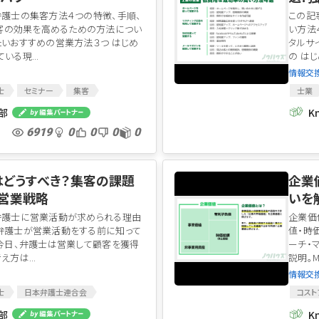
弁護士の集客方法４つの特徴、手順、
この記
）集客の効果を高めるための方法につい
い方法
たいおすすめの営業方法３つ はじめ
タルサ
いる現...
の はじ
情報交
士
セミナー
集客
士業
ポジショニング
リステ
集部
K
営業
6919
0
0
0
0
はどうすべき？集客の課題
企業
営業戦略
いを
弁護士に営業活動が求められる理由
企業価
弁護士が営業活動をする前に知って
値・時
 今日、弁護士は営業して顧客を獲得
ーチ・
方は...
説明。
情報交
士
日本弁護士連合会
コスト
イト
セミナー
無料相談
マーケ
集部
K