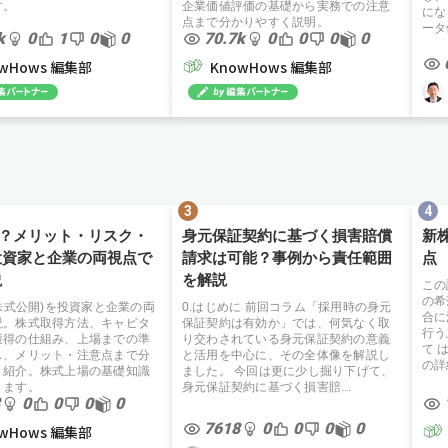
す。
企業価値評価の基礎から実務での注意
にな
点まで分かりやすく説明。
ータ
k
0
1
0
0
70.7k
0
0
0
0
owHows 編集部
KnowHows 編集部
は？メリット・リスク・
身元保証契約に基づく損害賠償
新
投資家と企業の両視点で
請求は可能？事例から責任範囲
点
説
を解説
この
の希
規株式公開)を投資家と企業の両
0.はじめに 前回コラム「採用時の身元
合に
説。株式取得方法、キャピタ
保証契約は有効か」では、何気なく取
行う
獲得の仕組み、上場までの準
り交わされている身元保証契約の意義
て 
ス、メリット・注意点まで分
と活用を中心に、その全体像を解説し
の詳
く紹介。株式上場の基礎知識
ました。 今回は更に少し掘り下げて、
きます。
身元保証契約に基づく損害賠...
0
0
0
0
7618
0
0
0
0
owHows 編集部