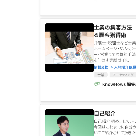
士業の集客方法｜
る顧客獲得術
弁護士・税理士など士
ホームページ・SNS・ポ
ー・営業まで具体的手法
を伸ばす実践ガイド。
情報交換
> 人材紹介依頼
士業
マーケティング
ホームページ
Goog
KnowHows 編
ポータルサイト
自己紹介
自己紹介 初めまして、H
今回はこれまでに自分
いてご紹介させて頂きた