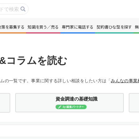
決策を募集する
知識を買う／売る
専門家に電話する
契約書ひな型を探す
無
事・コラムを読む
解決策を募集する
識を買う／売る
契約書ひな型を探
&コラムを読む
門家に電話する
無料で株価を算定
ラムの一覧です。事業に関する詳しい相談をしたい方は「
みんなの事業
本政策を無料でお試し
無料でアンケート
資金調達の基礎知識
名360°評価
ちょこっと相談と
新規会員登録