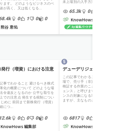
未上場別の入手方法も紹介します。
ります。 どのようなビジネスのベ
値が高く、又は低くなる...
65.3k
0
0
0
0
68.4k
0
1
0
0
KnowHows 編集部
熊谷 恵佑
株発行（増資）における注意
デューデリジェンスとは
この記事でわかること M＆A（買収）の
場で、売り手（非買収企業）の価値を
記事でわかること 避けるべき株式
検証する作業のことを「デューデリジ
薄化の概要について どのような場
ェンス」と呼びます。 デューデリジェ
法令違反となるのか 公平な取引を
ンスの対象になる項目は多岐にわたり
上での注意点 発生する税制につい
ますが、主なものとして...
はじめに 前回まで新株発行（増資）
細につ...
12.6k
0
0
0
0
6817
0
0
0
0
KnowHows 編集部
KnowHows 編集部