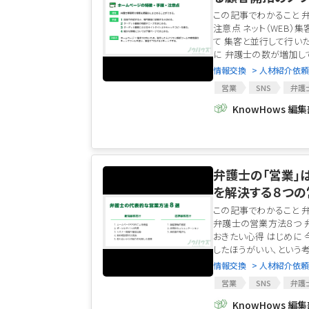
この記事でわかること 
注意点 ネット（WEB
て 集客と並行して行い
に 弁護士の数が増加して
情報交換
> 人材紹介依頼
営業
SNS
弁護
ホームページ
ブログ
KnowHows 編
リスティング広告
弁護士の「営業」
を解決する８つの
この記事でわかること 
弁護士の営業方法８つ 
おきたい心得 はじめに
したほうがいい、という考え
情報交換
> 人材紹介依頼
営業
SNS
弁護
パートナー
アソシエ
KnowHows 編