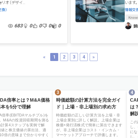
オ（デザイ...
います。
交換）
情報交
Know
683
0
0
0
0
錦
«
1
2
3
4
»
ITDA倍率とは？M&A価格
時価総額の計算方法を完全ガイ
C
本を5分で理解
ド｜上場・非上場別の求め方
は
解
TDA倍率(EBITDAマルチプル)を
時価総額の正しい計算方法を上場・非
。M&Aの投資回収期間を測る
上場企業別に詳しく解説。上場企業は
この
の計算4ステップを実例で解
株価×発行済株式で簡単に算出できます
し、
価値と株主価値の算出法、適
が、非上場企業はコスト・インカム・
にな
10倍の意味まで分かりやすく
マーケットアプローチで評価します。
し、