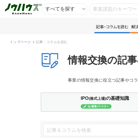
記事・コラムを読む
解
記
トップページ
記事・コラムを読む
知
情報交換の記事
専
事業の情報交換に役立つ記事やコ
資
IPO
の基礎知識
(株式上場)
匿