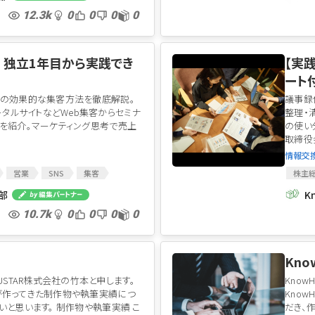
12.3k
0
0
0
0
独立1年目から実践でき
【実
ート
業の効果的な集客方法を徹底解説。
議事録
ータルサイトなどWeb集客からセミナ
整理・
を紹介。マーケティング思考で売上
の使い
取締役
情報交
営業
SNS
集客
株主
le マイビジネス
SEO対策
集部
K
10.7k
0
0
0
0
Kn
USTAR株式会社の竹本と申します。
Kno
が作ってきた制作物や執筆実績につ
Kno
いと思います。 制作物や執筆実績 こ
だき、