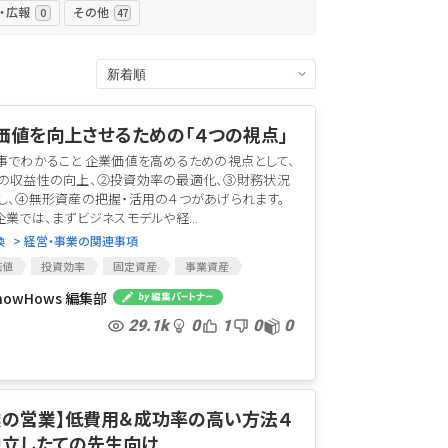
・広報
その他
0
47
価値を向上させるための「４つの視点」
事でわかること 企業価値を高めるための視点として、
の収益性の向上、②投資効率の最適化、③財務状況
し、④無形資産の把握・活用の４つがあげられます。
企業では、まずビジネスモデルや経...
換
> 経営・事業の関連事項
価値
投資効率
固定資産
事業資産
資産
財務レバレッジ効果
金利
無形資産
nowHows 編集部
29.1k
0
1
0
0
業の営業】低費用＆成功率の高い方法４
独立したての先生向け