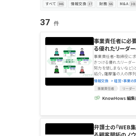
すべて
情報交換
財務
M&A
346
37
66
101
37
事業責任者に必
る優れたリーダー
事業責任者・取締役に求
きつける優れたリーダー
努力を惜しまないなど)
紹介。薩摩藩の人の序列
情報交換
> 経営・事業
事業責任者
リーダー
採用戦略
KnowHows 編
弁護士の「WEB
る顧客開拓のノウ