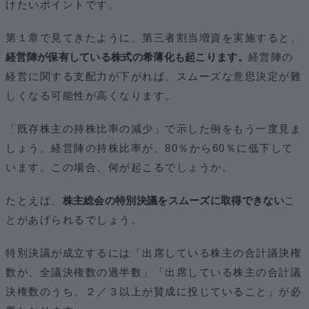
けたいポイントです。
第１章で見てきたように、第三者割当増資を実施すると、
経営陣が保有している株式の希薄化も起こります。
経営陣の
経営に関する支配力が下がれば、スムーズな意思決定が難
しくなる可能性が高くなります。
「既存株主の持株比率の減少」で示した例をもう一度見ま
しょう。経営陣の持株比率が、80％から60％に低下して
います。この場合、何が起こるでしょうか。
たとえば、
株主総会の特別決議をスムーズに取得できない
こ
とがあげられるでしょう。
特別決議が成立するには「出席している株主の合計議決権
数が、全議決権数の過半数」「出席している株主の合計議
決権数のうち、２／３以上が賛成に投じていること」が必