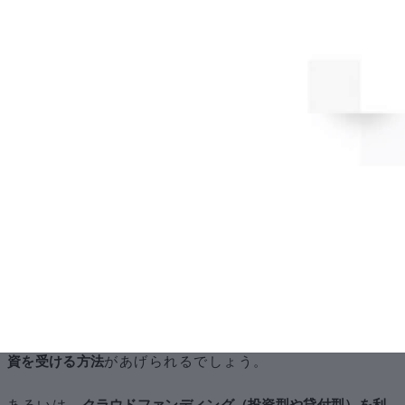
で、現状とどの程度ギャップがあるのか調査します。その
上で、どのタイミングでどんな内容の増資を行うのか、な
どを決めていくのが一般的です。
なお、KnowHowsでは、比較的簡単に資本政策が立てら
れる作成ツールをご用意しています。よろしければご活用
ください。
＞＞
【無料でお試し！】KnowHowsの資本政策シミュレ
ーター
２つ目は、
第三者割当増資以外の資金調達方法を視野に入れ
ること
です。
たとえば、
日本政策金融公庫や商工組合中央金庫から公的融
資を受ける方法
があげられるでしょう。
あるいは、
クラウドファンディング（投資型や貸付型）を利