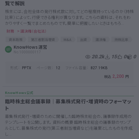
覧で解説
株主には、会社全体の発行株式数に対してどの程度持っているのか（持株
比率）によって、行使できる権利が異なります。 こちらの資料は、それをわ
かりやすく一覧でまとめたものです。簡単に把握したいときはもちろ...
財務
> 議決権（会社法）
資本政策
第三者割当増資
M&A
出資
議決権
持株比率
株主
KnowHows 運営
バリュエーション
株主名簿
創業融資
株式比率
No.1000000117
エクイティファイナンス
合弁
合弁会社
20.2k
15
0
0
形式：
ページ数：
ファイル容量：
PPTX
12
827.19KB
2,200
臨時株主総会議事録│募集株式発行・増資時のフォーマッ
ト
募集株式発行・増資のために開催した臨時株主総会の、議事録作成用の
テンプレートを公開します。 資料の概要 臨時株主総会の議事録のサンプ
ルとして、募集株式の発行(第三者割当増資など)を議案としたものを作成
し...