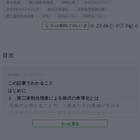
資本政策
第三者割当増資
持株比率
キャピタルゲイン
クラウドファンディング
株式の希薄化
日本政策金融公庫
無料でアンケート
商工組合中央金庫
EPS
25％ルール
300％ルール
22.6k
0
0
0
0
もっと解説してほしい
匿名360°評価
ちょこっと相談とは？
目次
新規会員登録
Index
この記事でわかること
ログイン
はじめに
１．第三者割当増資による株式の希薄化とは
①株式が増えることで、１株あたりの価値が下がる
②希薄化の問題点１：既存株主の利益の減少
③希薄化の問題点２：既存株主の持株比率の減少
２．第三者割当増資による希薄化で気を付けたい３つのポイ
ント