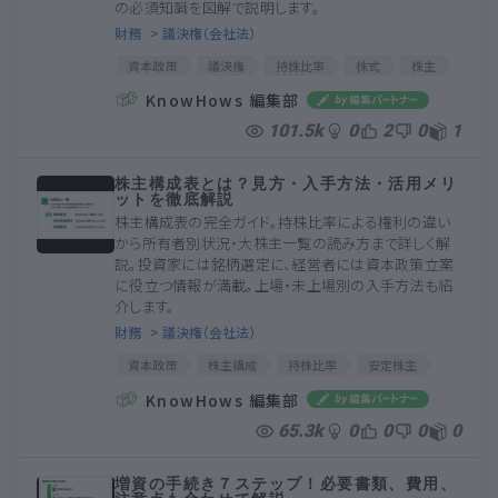
の必須知識を図解で説明します。
財務
> 議決権（会社法）
資本政策
議決権
持株比率
株式
株主
KnowHows 編集部
101.5k
0
2
0
1
株主構成表とは？見方・入手方法・活用メリ
ットを徹底解説
株主構成表の完全ガイド。持株比率による権利の違い
から所有者別状況・大株主一覧の読み方まで詳しく解
説。投資家には銘柄選定に、経営者には資本政策立案
に役立つ情報が満載。上場・未上場別の入手方法も紹
介します。
財務
> 議決権（会社法）
資本政策
株主構成
持株比率
安定株主
資本金
普通決議
特別決議
大株主
KnowHows 編集部
筆頭株主
特別支配株主
主要株主
単元株
65.3k
0
0
0
0
純資産
増資の手続き７ステップ！必要書類、費用、