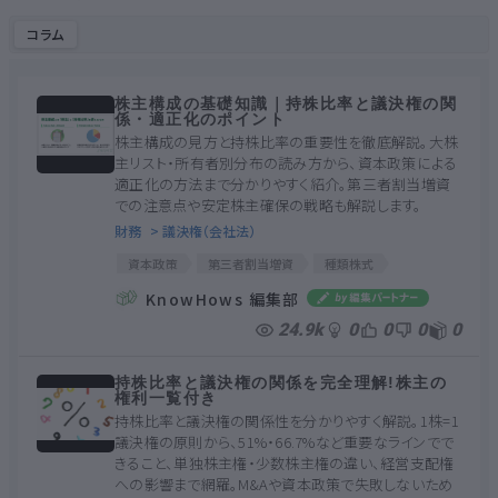
コラム
株主構成の基礎知識｜持株比率と議決権の関
係・適正化のポイント
株主構成の見方と持株比率の重要性を徹底解説。大株
主リスト・所有者別分布の読み方から、資本政策による
適正化の方法まで分かりやすく紹介。第三者割当増資
での注意点や安定株主確保の戦略も解説します。
財務
> 議決権（会社法）
資本政策
第三者割当増資
種類株式
株主構成
議決権
持株比率
株主割当増資
KnowHows 編集部
安定株主
大株主
筆頭株主
発行済株式数
24.9k
0
0
0
0
株式分布状況
持株比率と議決権の関係を完全理解!株主の
権利一覧付き
持株比率と議決権の関係性を分かりやすく解説。1株=1
議決権の原則から、51%・66.7%など重要なラインでで
きること、単独株主権・少数株主権の違い、経営支配権
への影響まで網羅。M&Aや資本政策で失敗しないため