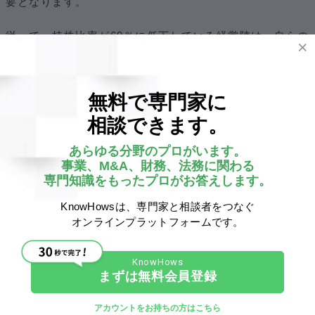
要となります。
従って、持株比率が60％に低下している経営陣は、自らの
意思だけでなく、Aさん・Bさん・Cさんのいずれか１人以
上の賛成がないと決議を得ることができません。場合によ
っては可決されない可能性があるのです。
無料で専門家に
相談できます。
・経営陣の持株比率を下げ過ぎないようにするためには？
あらゆる分野のプロがいます。
経営陣の持株比率を下げ過ぎないようにするためには、主
事業、M&A、財務、法務に関わる
専門知識をもったプロがお答えします。
に２種類の方法があります。
KnowHowsは、専門家と相談者をつなぐ
１つ目は、
具体的な資本政策の作成
です。
オンラインプラットフォームです。
資本政策とは、スタートアップ企業やベンチャー企業が、
イグジットに向けて企業を成長させるために立てる計画
です。
まずは無料会員登録
計画作成では、目標達成までに必要な資金を算出した上
アカウントをお持ちの方はこちら