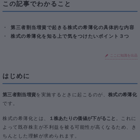
①増資の目的を株主に充分説明する
この記事でわかること
②経営陣の持株比率を下げ過ぎないようにする
③過度な希薄化を防ぐための２つのルール
まとめ
第三者割当増資で起きる株式の希薄化の具体的な内容
おわりに
株式の希薄化を知る上で気をつけたいポイント３つ
ここに知識を出品
はじめに
第三者割当増資
を実施するときに起こるのが、
株式の希薄化
です。
株式の希薄化とは、
１株あたりの価値が下がること
。これに
よって既存株主が不利益を被る可能性が高くなるため、き
ちんとした理解が求められます。