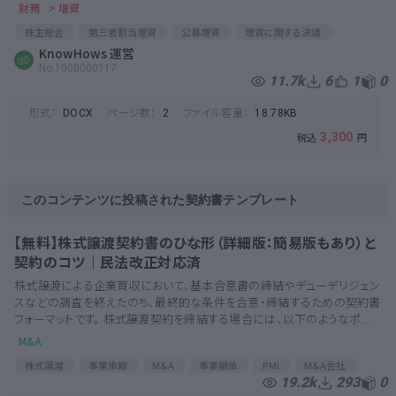
財務
> 増資
株主総会
第三者割当増資
公募増資
増資に関する決議
募集株式
KnowHows 運営
第三者割当
定時株主総会
議事録
臨時株主総会
No.1000000117
役員会議事録
第三割
増資決議
株主総会議事録
株式発行
11.7k
6
1
0
形式：
ページ数：
ファイル容量：
DOCX
2
18.78KB
3,300
このコンテンツに投稿された契約書テンプレート
【無料】株式譲渡契約書のひな形（詳細版：簡易版もあり）と
契約のコツ│民法改正対応済
株式譲渡による企業買収において、基本合意書の締結やデューデリジェン
スなどの調査を終えたのち、最終的な条件を合意・締結するための契約書
フォーマットです。 株式譲渡契約を締結する場合には、以下のようなポ...
M&A
株式譲渡
事業承継
M&A
事業継承
PMI
M&A会社
19.2k
293
0
表明保証
M&A契約
M&A関連
M&A関連契約書
M&A契約書