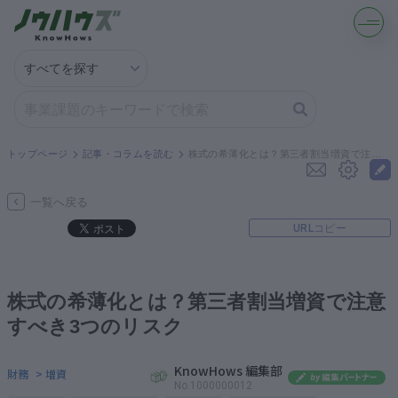
記事・コラムを読む
解決策を募集する
トップページ
記事・コラムを読む
株式の希薄化とは？第三者割当増資で注意すべき3つのリスク
知識を買う／売る
一覧へ戻る
URLコピー
契約書ひな型を探す
専門家に電話する
株式の希薄化とは？第三者割当増資で注意
すべき3つのリスク
無料で株価を算定
KnowHows 編集部
財務
> 増資
資本政策を無料でお試し
No.1000000012