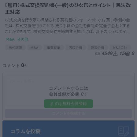
株式譲渡契約
株式譲渡契約書
最終契約
【無料】株式交換契約書(一般)のひな形とポイント｜民法改
正対応
株式交換を行う際に締結される契約書のフォーマットです。買い手側の会
社は、株式交換を行うことで、売り手側の会社を自社の完全子会社とする
ことができます。 株式交換契約を締結する場合には、以下のようなポイ...
M&A
その他
株式譲渡
M&A
事業継承
吸収合併
新設合併
M&A会社
4549
15
0
株式交換
事業承継補助金
合併
合併手続き
M&A契約
M&A関連
M&A関連契約書
MAアドバイザー
MA契約
0
コメント
M&A契約書
MA
MA関連
MA関連契約
株式交換契約
コメントをするには
会員登録が必要です
まずは無料会員登録
コメントを投稿する
コラムを投稿