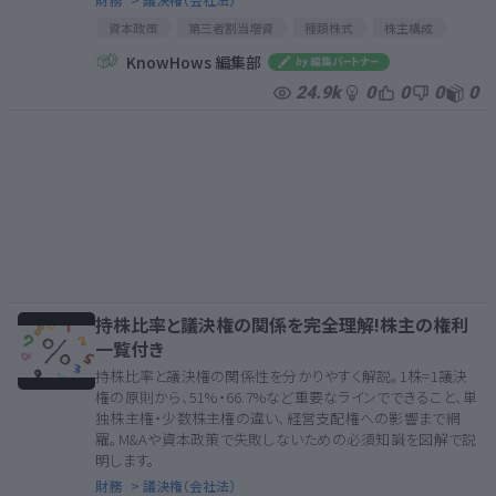
資本政策
第三者割当増資
種類株式
株主構成
議決権
持株比率
株主割当増資
安定株主
KnowHows 編集部
大株主
筆頭株主
発行済株式数
株式分布状況
24.9k
0
0
0
0
持株比率と議決権の関係を完全理解!株主の権利
一覧付き
持株比率と議決権の関係性を分かりやすく解説。1株=1議決
権の原則から、51%・66.7%など重要なラインでできること、単
独株主権・少数株主権の違い、経営支配権への影響まで網
羅。M&Aや資本政策で失敗しないための必須知識を図解で説
明します。
財務
> 議決権（会社法）