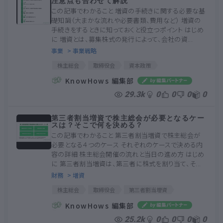
注意点も合わせて解説
この記事でわかること 増資の手続きに関する必要な基
礎知識（大まかな流れや必要書類、費用など） 増資の
手続きをするときに知っておくと役立つポイント はじめ
に 増資とは、募集株式の発行によって、会社の資...
事業
> 事業戦略
株主総会
取締役会
資本政策
第三者割当増資
DES
公募増資
KnowHows 編集部
株主割当増資
有価証券届出書
総数引受方式
29.3k
0
0
0
0
有利発行
投資契約書
株主間契約書
有価証券通知書
登録免許税
現物出資
第三者割当増資で株主総会が必要となるケー
スは？そこで何を決める？
この記事でわかること 第三者割当増資で株主総会が
必要となる４つのケース それぞれのケースで決める内
容の詳細 株主総会開催の流れと当日の進め方 はじめ
に 第三者割当増資は、第三者に株式を割り当て、そ...
財務
> 増資
株主総会
取締役会
第三者割当増資
株式の希薄化
特別決議
非公開会社
KnowHows 編集部
有利発行
総数引受契約
公開会社
決算公告
25.2k
0
0
0
0