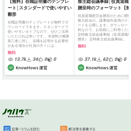
【無料】在職証明書のテンプレ
株主総会議事録│役員退職
ート│スタンダードで使いやすい
贈呈時のフォーマット【無
雛形
役員退職慰労金贈呈のために開
株主総会の、議事録作成用のテ
在職証明書のテンプレートが無料でダ
ートを公開します。ダウンロー
ウンロードできます。スタンダードで
料なので、お気軽にご利用くだ
使いやすいタイプなので、ぜひご活用
定時株主総会議事録（役員退職
いただければ幸いです。 本資料の概要
贈呈） 定時株主総会議事録(...
第三者に対し、在職を証明する必要性
無料
がある場合が社員の方々には...
無料
13.7k
34
0
0
37.1k
62
0
0
KnowHows 運営
KnowHows 運営
記事・コラムを読む
解決策を募集する