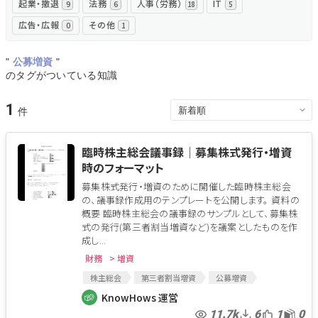
起業・撤退
法務
人事（労務）
IT
9
6
18
5
広告・広報
その他
0
1
"
公募増資
"
のタグがついている知識
1
臨時株主総会議事録│募集株式発行・増資
時のフォーマット
募集株式発行・増資のために開催した臨時株主総会
の、議事録作成用のテンプレートを公開します。 資料の
概要 臨時株主総会の議事録のサンプルとして、募集株
式の発行(第三者割当増資など)を議案としたものを作
成し...
財務
> 増資
株主総会
第三者割当増資
公募増資
増資に関する決議
募集株式
第三者割当
KnowHows 運営
定時株主総会
議事録
臨時株主総会
11.7k
6
1
0