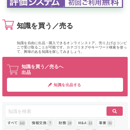
無料でアンケート
知識を買う／売る
匿名360°評価
ちょこっと相談とは？
知識を自由に出品・購入できるオンラインストア。売り上げはコンビ
ニで受け取ることが可能です。カテゴリタグやキーワード検索を使っ
て、興味のある知識を探してみましょう。
新規会員登録
知識を買う／売るへ
出品
ログイン
知識を出品する
すべて
情報交換
財務
M&A
事業
121
7
23
21
31