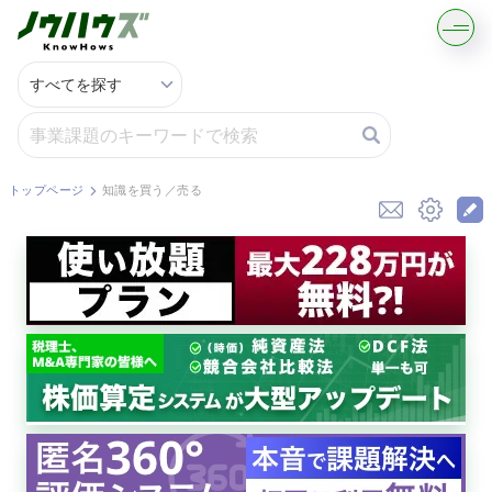
記事・コラムを読む
解決策を募集する
トップページ
知識を買う／売る
知識を買う／売る
契約書ひな型を探す
専門家に電話する
無料で株価を算定
資本政策を無料でお試し