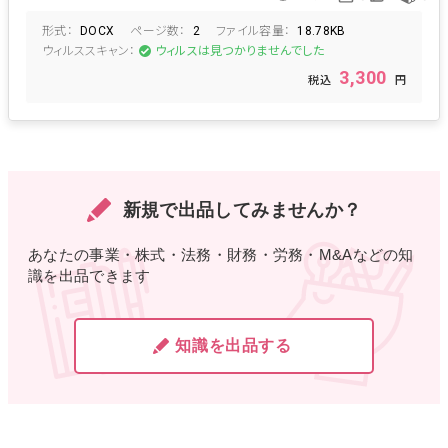
役員会議事録
第三割
増資決議
形式：
ページ数：
ファイル容量：
株主総会議事録
株式発行
DOCX
2
18.78KB
ウィルススキャン：
ウィルスは見つかりませんでした
3,300
新規で出品してみませんか？
あなたの事業・株式・法務・財務・労務・M&Aなどの知
識を出品できます
知識を出品する