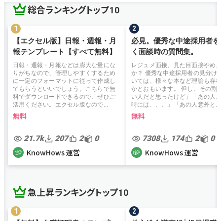
総合ランキングトップ10
【エクセル版】日報・週報・月
必見。優秀な中途採用者を
報テンプレート【すべて無料】
く面談時の質問集。
日報・週報・月報などは膨大な量にな
レジュメ面接、見た目面接やめ
りがちなので、管理しやすくするため
か？ 優秀な中途採用者の見分け
に一定のフォーマットに従って作成し
いては、様々な本など理論も存
てもらうといいでしょう。こちらで無
かとおもいます。 但し、その割
料でダウンロードできるので、ぜひご
い人だと思ったけど」「あの人
活用ください。エクセル版なので...
時には、、、」「あの人意外と...
無料
無料
21.7k
207
2
0
7308
174
2
0
KnowHows 運営
KnowHows 運営
急上昇ランキングトップ10