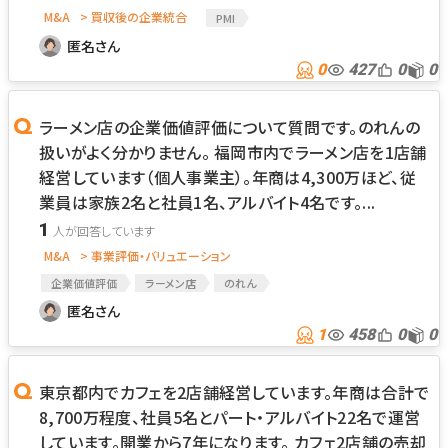
M&A
> 買収後の企業統合
PMI
匿名さん
0
427
0
0
ラーメン店の企業価値評価について質問です。のれんの
扱いがよく分かりません。 福岡市内でラーメン店を1店舗
経営しています（個人事業主）。年商は4,300万ほど、従
業員は家族2名と社員1名、アルバイト4名です。...
1
M&A
> 事業評価・バリュエーション
企業価値評価
ラーメン店
のれん
匿名さん
1
458
0
0
東京都内でカフェを2店舗経営しています。年商は合計で
8,700万程度、社員5名とパート・アルバイト22名で運営
しています。開業から7年になります。 カフェ2店舗の売却