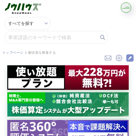
記事・コラムを読む
解決策を募集する
トップページ
解決策を募集する
知識を買う／売る
契約書ひな型を探す
専門家に電話する
無料で株価を算定
資本政策を無料でお試し