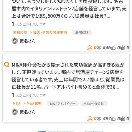
ついて、もう少し詳しく知りたくて再度投稿します。 名古
屋市内でイタリアンレストラン2店舗を経営しています。売
上は合計で1億9,500万くらい、従業員は社員7...
1
情報交換
> 経営・事業の関連事項
表明保証
匿名さん
0
546
0
0
M&A仲介会社から提示された成功報酬が高すぎる気が
して、正直迷っています。 都内で居酒屋チェーン3店舗を
経営している者です。売上は年間で2.7億ほど、従業員は
正社員が11名、パートアルバイト含めると全体で38...
1
M&A
> M&A戦略
M＆Aアドバイザー
M&A仲介会社
匿名さん
0
497
0
0