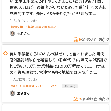
い 土木工事業を24年やってきました（社員19名、年商3
億900万ほど）。後継者がいないため、同業他社への売却
を検討中です。 先日、M&A仲介会社から「建設業...
1
情報交換
> 経営・事業の関連事項
匿名さん
0
457
0
0
買い手候補から「のれん代はゼロ」と言われました 焼肉
店2店舗（都内）を経営している40代です。年商は2店舗で
約1億8,700万、営業利益は1,900万程度です。コロナ後
の回復も順調で、常連客も多く地域では人気店だ...
1
M&A
> 事業評価・バリュエーション
のれん代
匿名さん
1
491
0
0