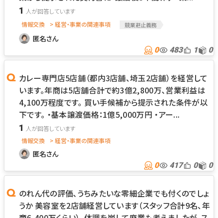
1
情報交換
> 経営・事業の関連事項
競業避止義務
匿名さん
0
483
1
0
カレー専門店5店舗（都内3店舗、埼玉2店舗）を経営して
います。年商は5店舗合計で約3億2,800万、営業利益は
4,100万程度です。 買い手候補から提示された条件が以
下です。 ・基本譲渡価格：1億5,000万円 ・アー...
1
情報交換
> 経営・事業の関連事項
匿名さん
0
417
0
0
のれん代の評価、うちみたいな零細企業でも付くのでしょ
うか 美容室を2店舗経営しています（スタッフ合計9名、年
商6,400万くらい）。体調を崩して廃業も考えましたが、ス