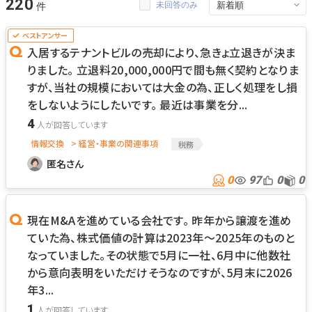
220
未回答のみ
入居するテナントビルの売却により、急きょ立退きが決ま
りました。 立退料20,000,000円で間も無く契約となりま
すが、当社の規模においては大金の為、正しく処理をし損
をしないようにしたいです。 最近は事業を分...
4
情報交換
> 経営・事業の関連事項
税務
匿名さん
0
97
0
0
現在M&Aを進めている会社です。 昨年から譲渡を進め
ていた為、株式価値の計算は2023年～2025年のものと
なっていました。その状態で5月に一社、6月中に他数社
から意向表明をいただけそうなのですが、5月末に2026
年3...
1