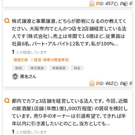
0
457
0
0
株式譲渡と事業譲渡、どちらが節税になるのか教えてく
ださい。 大阪市内でとんかつ店を2店舗経営している法
人です（株式会社）。売上は年間で1.6億ほど、従業員は
社員6名、パート・アルバイト12名です。私が100%...
1
情報交換
> 経営・事業の関連事項
節税
株式譲渡
事業譲渡
税金
匿名さん
0
462
0
0
都内でカフェ3店舗を経営している法人です。 今回、近隣
の居酒屋1店舗（年商1億1,000万程度）の買収を検討し
ています。 売り手のオーナーは引退希望で、できれば半
年以内に引き渡したいとのこと。当方としても...
1