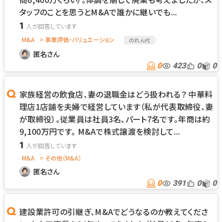
タッフのことを思うとM&Aで誰かに継いでも...
1
M&A
> 事業評価・バリュエーション
のれん代
匿名さん
0
423
0
0
家族経営の飲食店、妻の退職金はどう扱われる？ 中華料
理店1店舗を夫婦で経営しています（私が代表取締役、妻
が取締役）。従業員は社員3名、パート7名です。年商は約
9,100万円です。 M&Aで株式譲渡を検討して...
1
M&A
> その他（M&A）
匿名さん
0
391
0
0
建設業許可の引継ぎ、M&Aでどうなるのか教えてくださ