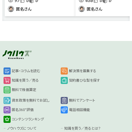
97
0
0
458
0
0
も無く契約となりますが、当社
ラーメン店を1店舗経営し
の規模においては大金の為、正
す（個人事業主）。年商は4,
匿名さん
匿名さん
しく処理をし損をしないように
万ほど、従業員は家族2名
したいです。 最近は事業を分...
1名、アルバイト4名です。..
記事・コラムを読む
解決策を募集する
知識を買う／売る
契約書ひな型を探す
無料で株価算定
資本政策を無料でお試し
無料でアンケート
匿名360°評価
電話相談機能
コンテンツランキング
ノウハウズについて
知識を買う／売るとは？