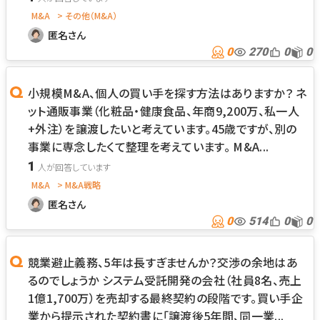
M&A
> その他（M&A）
匿名さん
0
270
0
0
小規模M&A、個人の買い手を探す方法はありますか？ ネ
ット通販事業（化粧品・健康食品、年商9,200万、私一人
+外注）を譲渡したいと考えています。45歳ですが、別の
事業に専念したくて整理を考えています。 M&A...
1
M&A
> M&A戦略
匿名さん
0
514
0
0
競業避止義務、5年は長すぎませんか？交渉の余地はあ
るのでしょうか システム受託開発の会社（社員8名、売上
1億1,700万）を売却する最終契約の段階です。買い手企
業から提示された契約書に「譲渡後5年間、同一業...