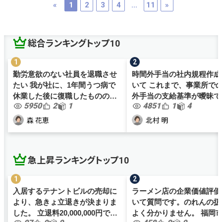
«
1
2
3
4
...
11
»
総合ランキングトップ10
勤労意欲のない社員を退職させ
時間外手当の社内規程作成
たい 我が社に、1年間うつ病で
いて これまで、事業所で
休業した後に復職したものの、
外手当の支給基準が曖昧で
5950
2
1
4851
1
4
勤労意欲が全くなく、業務効率
が、働き方改革関連法案も
が非常に悪い社員がおります。
色々と社内規程を見直すこ
森 花恵
北村 明
何かと体調不良を理由に職務放
なりました。 これまで数時間以
棄を繰り返すものの、勤務時間
上残業しない場合は、職員間.
の...
急上昇ランキングトップ10
入居するテナントビルの売却に
ラーメン店の企業価値評価
より、急きょ立退きが決まりま
いて質問です。のれんの扱
した。 立退料20,000,000円で間
よく分かりません。 福岡市内で