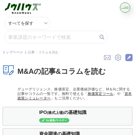
記事・コラムを読む
解決策を募集する
トップページ
記事・コラムを読む
知識を買う／売る
M&Aの記事&コラムを読む
契約書ひな型を探す
デューデリジェンス、株価算定、企業価値評価など、M＆Aに関する
記事やコラムの一覧です。無料で使える「
株価算定ツール
」や「
資本
専門家に電話する
政策シミュレーター
」もご活用ください。
IPO
の基礎知識
(株式上場)
無料で株価を算定
資本政策を無料でお試し
資金調達の基礎知識