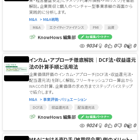
果・経営基盤安定)とデメリット(簿外債務・PMIリスク)を徹底
解説。企業買収と個人のベンチャー型事業承継の両面から
実践的に分析します。
M&A
> M&A戦略
M&A
エクイティ・ファイナンス
PMI
出資
個人版事業承継税制
簿外債務
KnowHows 編集部
ベンチャー型事業承継
9034
0
0
0
0
インカム・アプローチ徹底解説｜DCF法・収益還元
法の計算手順と活用法
企業価値評価のインカム・アプローチ(DCF法・収益還元法・
配当還元法)を詳しく解説。フリーキャッシュフロー算出から
WACCの計算、企業価値の求め方までステップバイステップ
で紹介します。
M&A
> 事業評価・バリュエーション
DCF法
収益還元法
配当還元法
フリーキャッシュフロー
WACC
FCFF
NOPLAT
KnowHows 編集部
EBITDA
企業価値評価
バリュエーション
9024
0
0
0
0
インカム・アプローチ
加重資本コスト
M&Aにおける売り手（被買収企業）側のメリット・