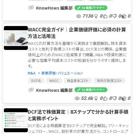
バリュエーション
マーケット・アプローチ
KnowHows 編集部
コスト・アプローチ
インカム・アプローチ
7136
0
0
0
0
WACC完全ガイド｜企業価値評価に必須の計算
方法と活用法
WACCの計算方法を基礎から実践まで徹底解説。株主資本
コストと有利子負債コストの算出、DCF法との関係、企業価
値向上のためのWACC低減策まで網羅。M&Aや投資判断に
必要な加重平均資本コストの知識を分かりやすく提供しま
す。
M&A
> 事業評価・バリュエーション
DCF法
WACC
株主資本コスト
有利子負債コスト
KnowHows 編集部
52.6k
0
0
0
0
DCF法で株価算定｜8ステップで分かる計算手順
と実務ポイント
DCF法による株価算定を8ステップで完全解説。フリーキャッ
シュフロー、WACC、割引率の計算方法から、コントロールプ