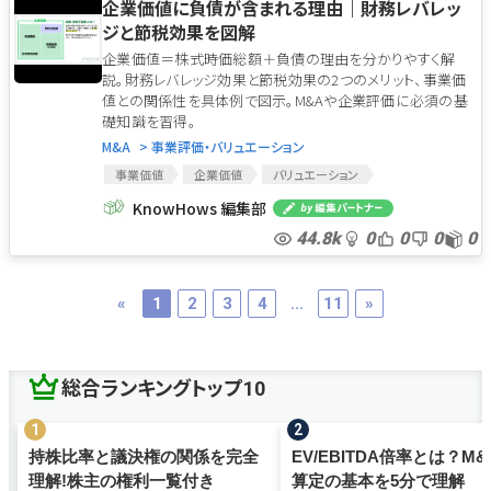
企業価値に負債が含まれる理由｜財務レバレッ
ジと節税効果を図解
企業価値＝株式時価総額＋負債の理由を分かりやすく解
説。財務レバレッジ効果と節税効果の2つのメリット、事業価
値との関係性を具体例で図示。M&Aや企業評価に必須の基
礎知識を習得。
M&A
> 事業評価・バリュエーション
事業価値
企業価値
バリュエーション
財務レバレッジ効果
負債
財務の最適化
KnowHows 編集部
節税効果
44.8k
0
0
0
0
«
1
2
3
4
...
11
»
総合ランキングトップ10
持株比率と議決権の関係を完全
EV/EBITDA倍率とは？M
理解!株主の権利一覧付き
算定の基本を5分で理解