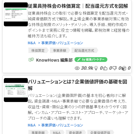
従業員持株会の株価算定｜配当還元方式を図解
従業員持株会との取引で必要な株価算定を配当還元方式・
純資産価額方式で解説。未上場企業の事業承継対策に有効
な持株会制度のメリット・デメリット、導入手順、規約作成の
ポイントまで実務に役立つ情報を網羅。節税効果と経営権の
維持方法も紹介します。
M&A
> 事業評価・バリュエーション
株価算定
事業承継
配当還元方式
純資産価額方式
従業員持株会
KnowHows 編集部
30.9k
0
0
0
0
バリュエーションとは？企業価値評価の基礎を図
解
バリュエーション(企業価値評価)の基本を初心者向けに解
説。資金調達・M&A・事業承継で必要な企業価値の考え方、
収益性・資産・類似企業の3つの評価基準をわかりやすく図
解。インカム・アプローチ、コスト・アプローチ、マーケット・ア
プローチの違いも理解できます。
M&A
> 事業評価・バリュエーション
事業承継
M&A
資金調達
企業価値評価