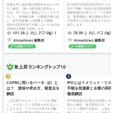
持株比率と議決権の関係性を分かりや
EV/EBITDA倍率(EBITDAマルチ
すく解説。1株=1議決権の原則から、
5分で理解。M&Aの投資回収期
51%・66.7%など重要なラインででき
重要指標の計算4ステップを実例
ること、単独株主権・少数株主権の違
説。事業価値と株主価値の算出
い、経営支配権への影響まで網羅。
正倍率8〜10倍の意味まで分か
M&Aや資本政策で失敗しないための必
紹介します。
須知識を図解で説明します。
101.5k
0
2
0
1
78.8k
0
1
0
KnowHows 編集部
KnowHows 編集部
急上昇ランキングトップ10
CAPMに用いるベータ（β）と
IPOとは？メリット・リス
は？ 意味や求め方、留意点を
手順を投資家と企業の両視
解説
徹底解説
この記事でわかること ベータを理解
IPO(新規株式公開)を投資家と企
し、その示している意味がわかるよう
面から解説。株式取得方法、キ
になります。 ベータの計算式を理解
ルゲイン獲得の仕組み、上場ま
し、その構成要素の意味がわかるよう
備プロセス、メリット・注意点