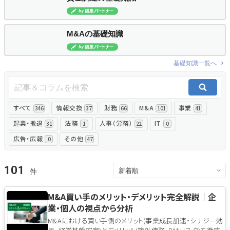
無料でアンケート
M&Aの基礎知識
匿名360°評価
基礎知識一覧へ
ちょこっと相談とは？
すべて
情報交換
財務
M&A
事業
346
37
66
101
41
新規会員登録
起業・撤退
法務
人事（労務）
IT
31
1
22
0
広告・広報
その他
0
47
ログイン
101
M&A買い手のメリット・デメリット完全解説｜企
業・個人の視点から分析
M&Aにおける買い手側のメリット(事業成長加速・シナジー効