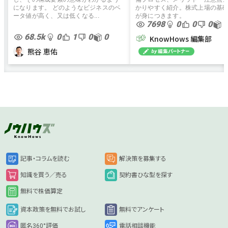
になります。 どのようなビジネスのベ
かりやすく紹介。株式上場の基
ータ値が高く、又は低くなる...
が身につきます。
7698
0
0
0
0
68.5k
0
1
0
0
KnowHows 編集部
熊谷 恵佑
記事・コラムを読む
解決策を募集する
知識を買う／売る
契約書ひな型を探す
無料で株価算定
資本政策を無料でお試し
無料でアンケート
匿名360°評価
電話相談機能