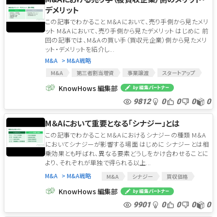
デメリット
この記事でわかること M＆Aにおいて、売り手側から見たメリ
ット M＆Aにおいて、売り手側から見たデメリット はじめに 前
回の記事では、M＆Aの買い手（買収元企業）側から見たメリ
ット・デメリットを紹介し...
M&A
> M&A戦略
M&A
第三者割当増資
事業譲渡
スタートアップ
ベンチャー企業
会社分割
KnowHows 編集部
9812
0
0
0
0
M＆Aにおいて重要となる「シナジー」とは
この記事でわかること M＆Aにおけるシナジーの種類 M＆A
においてシナジーが影響する場面 はじめに シナジーとは相
乗効果とも呼ばれ、異なる要素どうしをかけ合わせることに
より、それぞれが単独で得られる以上...
M&A
> M&A戦略
M&A
シナジー
買収価格
KnowHows 編集部
9901
0
0
0
0