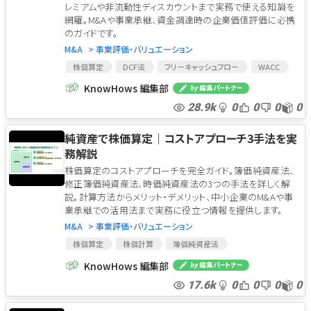
レミアムや非流動性ディスカウントまで実務で使える知識を
網羅。M&Aや事業承継、資金調達時の企業価値評価に必携
のガイドです。
M&A
> 事業評価・バリュエーション
株価算定
DCF法
フリーキャッシュフロー
WACC
事業価値
株式価値
コントロールプレミアム
KnowHows 編集部
非流動性ディスカウント
28.9k
0
0
0
0
純資産で株価算定｜コストアプローチ3手法を実
務解説
株価算定のコストアプローチを完全ガイド。簿価純資産法、
修正簿価純資産法、時価純資産法の3つの手法を詳しく解
説。計算方法からメリット・デメリット、中小企業のM&Aや事
業承継での活用法まで実務に役立つ情報を提供します。
M&A
> 事業評価・バリュエーション
株価算定
株価計算
簿価純資産法
修正簿価純資産法
時価純資産法
純資産方式
KnowHows 編集部
17.6k
0
0
0
0