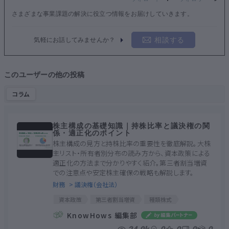
さまざまな事業課題の解決に役立つ情報をお届けしていきます。
相談する
気軽にお話してみませんか？
このユーザーの他の投稿
コラム
株主構成の基礎知識｜持株比率と議決権の関
係・適正化のポイント
株主構成の見方と持株比率の重要性を徹底解説。大株
主リスト・所有者別分布の読み方から、資本政策による
適正化の方法まで分かりやすく紹介。第三者割当増資
での注意点や安定株主確保の戦略も解説します。
財務
> 議決権（会社法）
資本政策
第三者割当増資
種類株式
株主構成
議決権
持株比率
株主割当増資
KnowHows 編集部
安定株主
大株主
筆頭株主
発行済株式数