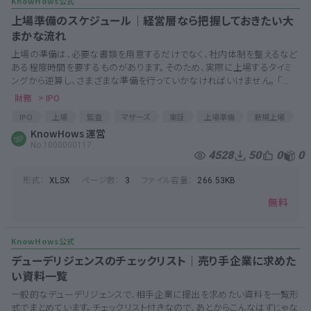
上場準備のスケジュール│経営層なら把握しておきたい大
まかな流れ
上場の準備は、必要な書類を用意するだけでなく、社内体制を整えるなど
ある程度時間を要するものがあります。そのため、実際に上場するタイミ
ングから逆算し、さまざまな準備を行っていかなければいけません。 「...
財務
> IPO
IPO
上場
監査
マザーズ
東証
上場準備
新規上場
社外取締役
KnowHows 運営
No.1000000117
4528
50
0
0
形式：
ページ数：
ファイル容量：
XLSX
3
266.53KB
無料
デューデリジェンスのチェックリスト│売り手企業に求めた
い資料一覧
一般的なデューデリジェンスで、相手企業に提出を求めたい資料を一覧形
式でまとめています。チェックリスト付きなので、あとからこんなはずじゃな