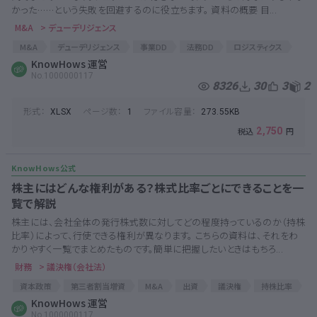
かった……という失敗を回避するのに役立ちます。 資料の概要 目...
M&A
> デューデリジェンス
M&A
デューデリジェンス
事業DD
法務DD
ロジスティクス
EC新規事業
KnowHows 運営
通販
資料要求リスト
No.1000000117
8326
30
3
2
形式：
ページ数：
ファイル容量：
XLSX
1
273.55KB
2,750
株主にはどんな権利がある？株式比率ごとにできることを一
覧で解説
株主には、会社全体の発行株式数に対してどの程度持っているのか（持株
比率）によって、行使できる権利が異なります。 こちらの資料は、それをわ
かりやすく一覧でまとめたものです。簡単に把握したいときはもちろ...
財務
> 議決権（会社法）
資本政策
第三者割当増資
M&A
出資
議決権
持株比率
株主
KnowHows 運営
バリュエーション
株主名簿
創業融資
株式比率
No.1000000117