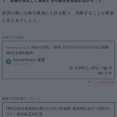
く、企業が安定して成長する可能性を見込めるから
です。
投資の際には株主構成にも目を配り、判断することが重要
と言えるでしょう。
M&Aの流れ│基本プロセスが5分でわかる【図解
資料】を無料配布
KnowHows 運営
1000000117
4,380
55
1
0
0
ここに知識を出品
【無料】株式譲渡契約書のひな形（詳細版：簡易版もあり）と契約の
コツ│民法改正対応済