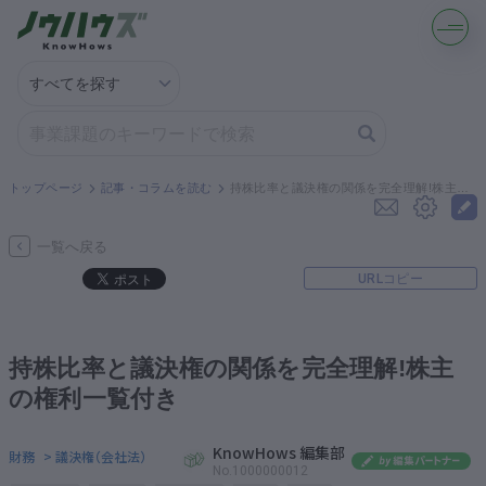
記事・コラムを読む
解決策を募集する
トップページ
記事・コラムを読む
持株比率と議決権の関係を完全理解!株主の権利一覧付き
知識を買う／売る
一覧へ戻る
URLコピー
契約書ひな型を探す
専門家に電話する
持株比率と議決権の関係を完全理解!株主
の権利一覧付き
無料で株価を算定
KnowHows 編集部
財務
> 議決権（会社法）
資本政策を無料でお試し
No.1000000012