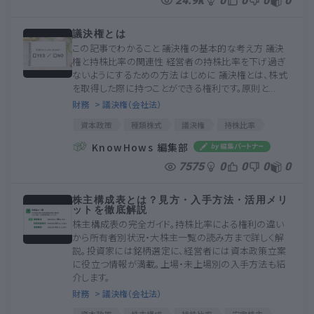
24.9k
0
0
0
0
株式分布状況
議決権とは
この記事でわかること 議決権の基本的な考え方 議決
権と持株比率の関連性 経営者の持株比率を下げ過ぎ
ないようにするための方法 はじめに 議決権とは、株式
を取得した際に持つことができる権利です。原則と...
財務
> 議決権（会社法）
資本政策
種類株式
議決権
持株比率
株式上場
会社法
議決権制限株式
KnowHows 編集部
拒否権付株式
役員選任権付株式
資本政策
7575
0
0
0
0
種類株式
議決権
持株比率
株式上場
会社法
議決権制限株式
拒否権付株式
株主構成表とは？見方・入手方法・活用メリ
役員選任権付株式
ットを徹底解説
株主構成表の完全ガイド。持株比率による権利の違い
から所有者別状況・大株主一覧の読み方まで詳しく解
説。投資家には銘柄選定に、経営者には資本政策立案
に役立つ情報が満載。上場・未上場別の入手方法も紹
介します。
財務
> 議決権（会社法）
資本政策
株主構成
持株比率
安定株主