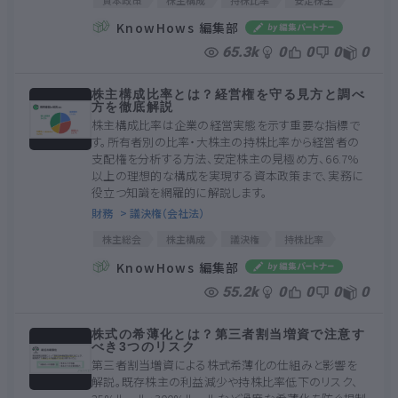
資本金
普通決議
特別決議
大株主
KnowHows 編集部
筆頭株主
特別支配株主
主要株主
単元株
65.3k
0
0
0
0
純資産
株主構成比率とは？経営権を守る見方と調べ
方を徹底解説
株主構成比率は企業の経営実態を示す重要な指標で
す。所有者別の比率・大株主の持株比率から経営者の
支配権を分析する方法、安定株主の見極め方、66.7%
以上の理想的な構成を実現する資本政策まで、実務に
役立つ知識を網羅的に解説します。
財務
> 議決権（会社法）
株主総会
株主構成
議決権
持株比率
安定株主
特別決議
大株主
筆頭株主
KnowHows 編集部
発行済株式数
JPX
55.2k
0
0
0
0
株式の希薄化とは？第三者割当増資で注意す
べき3つのリスク
第三者割当増資による株式希薄化の仕組みと影響を
解説。既存株主の利益減少や持株比率低下のリスク、