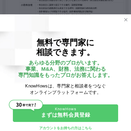
無料で専門家に
持株比率はこれらの権利に影響をおよぼします。順番に解
相談できます。
説していきましょう。
あらゆる分野のプロがいます。
事業、M&A、財務、法務に関わる
①単独株主権と持株比率の関係性
専門知識をもったプロがお答えします。
KnowHowsは、専門家と相談者をつなぐ
単独株主権であっても、議決権のように持株比率の影響が
オンラインプラットフォームです。
大きいものがあります。
まずは無料会員登録
・利益配当請求権
利益配当請求権
は、配当（当該企業の剰余金から分配され
アカウントをお持ちの方はこちら