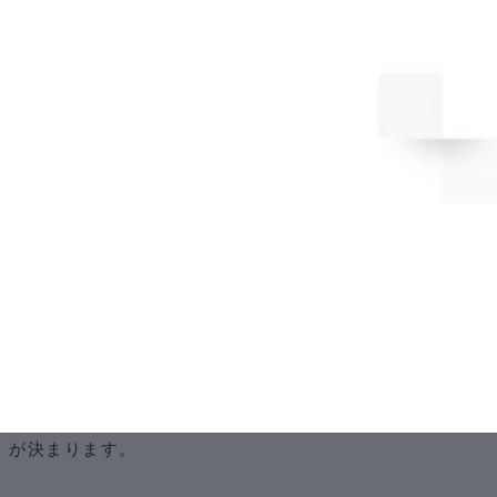
る金銭）を受け取れる権利です。持株比率が高い（持株が
多い）ほど、受け取れる配当も多くなります。ただし、当
該企業が赤字の場合は、基本的にゼロとなります。
・新株引受権
新株引受権
は、当該企業が新たに発行する株式を引き受け
ることができる権利です。株主割当増資の場合は、持株比
率に応じて新株が割り当てられるため、比率が大きくなれ
ばその分、割当数も多くなります。
・残余財産分配請求権
残余財産分配請求権
は、当該企業が解散した際に、残った
財産を受け取れる権利です。持株比率に応じて財産の配分
が決まります。