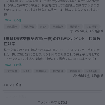
この契約書は、この契約書は、取締役会非設置で株券不発行の非公開会
社の株式を保有する株主が、第三者に対して当該株式を贈与する場合を
想定したものです。 株式を贈与する場合には、 贈与の対象となる株式の
種...
M&A
その他
株式譲渡
事業承継
M&A
事業継承
財産分与
M&A契約
26.5k
153
0
M&A関連
M&A関連契約書
M&A契約書
株式譲渡契約
株式譲渡契約書
贈与
贈与契約
株式贈与
株式贈与契約書
【無料】株式交換契約書(一般)のひな形とポイント｜民法改
正対応
株式交換を行う際に締結される契約書のフォーマットです。買い手側の会
社は、株式交換を行うことで、売り手側の会社を自社の完全子会社とする
ことができます。 株式交換契約を締結する場合には、以下のようなポイ...
M&A
その他
株式譲渡
M&A
事業継承
吸収合併
新設合併
M&A会社
4554
15
0
株式交換
事業承継補助金
合併
合併手続き
M&A契約
M&A関連
M&A関連契約書
MAアドバイザー
MA契約
0
コメント
M&A契約書
MA
MA関連
MA関連契約
株式交換契約
コメントをするには