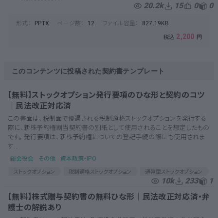
エクイティファイナンス
合弁
合弁会社
20.2k
15
0
0
形式：
ページ数：
ファイル容量：
PPTX
12
827.19KB
2,200
このコンテンツに投稿された契約書テンプレート
【無料】ストックオプション発行要項のひな形と契約のコツ
│民法改正対応済
この書面は、税制面で優遇される税制適格ストックオプションを発行する
際に、新株予約権割当契約書の別紙として使用されることを想定したもの
です。 発行要項は、新株予約権についての登記手続の際にも使用されま
す...
総会役会
その他
資本政策・IPO
ストックオプション
税制適格ストックオプション
通常型ストックオプション
10k
233
1
株式報酬型ストックオプション
有償型ストックオプション
ストック・オプション
税制適格ストック・オプション
【無料】株式贈与契約書の無料ひな形│民法改正対応済・弁
通常型ストック・オプション
SO
ストック
民法改正
護士の解説あり