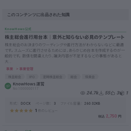
このコンテンツに出品された知識
株主総会進行用台本│意外と知らない必見のテンプレート
株主総会のお決まりのワーディングや進行方法がわからないなどに最適
です。 スムーズに進行させるためには、あらかじめ台本を作成するのが一
般的です。 数値を間違えたり、議決内容が不足するなどの事態があると
大...
事業
> 事業管理
株主総会
IPO
定時株主総会
総会
役員会
株主総会シナリオ
KnowHows 運営
シナリオ
株主総会進行
総会シナリオ
No.1000000117
総会進行
24.7k
55
3
1
形式：
ページ数：
ファイル容量：
DOCX
3
260.02KB
件のレビュー
1
2,750