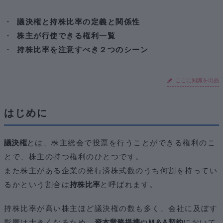
②少数株主権と持株比率の関係性
③会社側・株主側それぞれから見た持株比率と支配権の
議決権と持株比率の定義と関係性
変動
株主が行使できる権利一覧
まとめ
持株比率を注意すべき２つのシーン
おわりに
ここに知識を出品
はじめに
議決権
とは、株主総会で投票を行うことができる権利のこ
とで、株主の持つ権利のひとつです。
また株主がある企業の発行済株式数のうち何割を持ってい
るかという割合は
持株比率
と呼ばれます。
持株比率が高い株主ほど議決権の数も多く、会社に及ぼす
影響は大きくなるため、
資本業務提携
や
M＆A契約
において