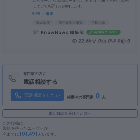
25%ルール・300%ルールなど過度な希薄化を防ぐ規制
についても詳しく説明します。
財務
> 増資
資本政策
第三者割当増資
持株比率
キャピタルゲイン
クラウドファンディング
KnowHows 編集部
株式の希薄化
日本政策金融公庫
22.6k
0
0
0
0
商工組合中央金庫
EPS
25％ルール
300％ルール
専門家の方に
電話相談する
0
電話相談をしたい
待機中の専門家
人
電話相談を受けたい方へ
この投稿に
興味を持ったユーザーが
101,491
今までに
人います。