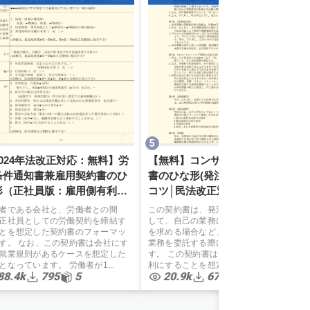
2024年法改正対応：無料】労
【無料】コンサルティング契約
条件通知書兼雇用契約書のひ
書のひな形(発注者有利)と契約の
形（正社員版：雇用側有利）
コツ│民法改正対応済
護士監修
者である会社と、労働者との間
この契約書は、発注者が、受注者に対
正社員としての労働契約を締結す
して、自己の業務に関する指導、助言
とを想定した契約書のフォーマッ
を求める場合など、コンサルティング
す。 なお、この契約書は会社にす
業務を委託する際に使用する契約書で
就業規則があるケースを想定した
す。 この契約書は、業務の発注側を有
となっています。 労働者が1...
利にすることを想定して作成...
88.4k
795
5
20.9k
673
5