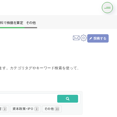
料で株価を算定
その他
投稿する
す
ます。カテゴリタグやキーワード検索を使って、
は？
言
資本政策・IPO
その他
2
2
21