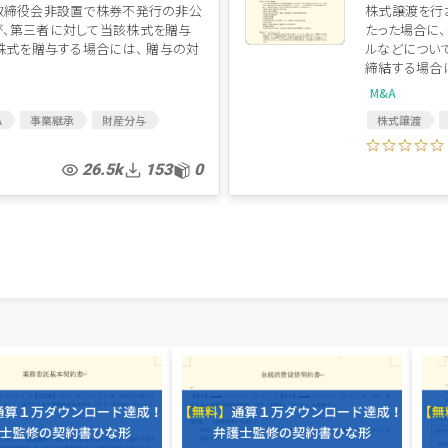
取締役会非設置で株券不発行の非公
株式譲渡を行
、第三者に対して当該株式を贈与
たった場合に
株式を贈与する場合には、 贈与の対
ルなどについ
締結する場合に
M&A
A
事業継承
財産分与
株式譲渡
&A関連契約書
M&A契約書
意向表明書
書
贈与
贈与契約
M&A関連契約
26.5k
153
0
MOU
基
株式譲渡契約