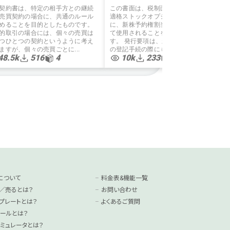
契約書は、特定の相手方との継続
この書面は、税制面で優遇される税制
売買契約の場合に、共通のルール
適格ストックオプションを発行する際
めることを目的としたものです。
に、新株予約権割当契約書の別紙とし
的取引の場合には、個々の売買は
て使用されることを想定したもので
つひとつの契約というように考え
す。 発行要項は、新株予約権について
ますが、個々の売買ごとに...
の登記手続の際にも使用されます...
48.5k
516
4
10k
233
1
について
料金表&機能一覧
／売るとは？
お問い合わせ
プレートとは？
よくあるご質問
ールとは？
ミュレータとは？