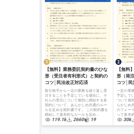
【無料】業務委託契約書のひな
【無料
形（受注者有利形式）と契約の
形（発
コツ│民法改正対応済
コツ│民
取引相手から一定の業務を繰り返し受
一定の業
注することを予定している場合に、そ
予定して
れらの受注について個別に締結する各
ついて個
契約について、あらかじめ共通のルー
らかじめ
ルを定める契約書です。 この契約書を
のフォー
締結して基本的なルールを定め...
って基本的
119.1k
2660
19
30k