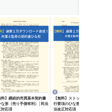
無料】継続的売買基本契約書
【無料】ストックオプション発
ひな形（売り手側有利）│民法
行要項のひな形と契約のコツ│民
正対応済
法改正対応済