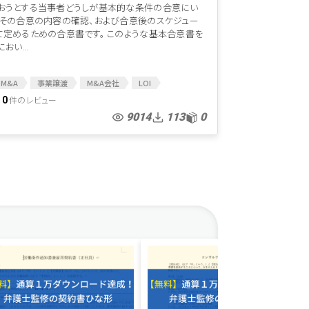
おうとする当事者どうしが基本的な条件の合意にい
、その合意の内容の確認、および合意後のスケジュー
て定めるための合意書です。 このような基本合意書を
おい...
M&A
事業譲渡
M&A会社
LOI
M&A契約
意向表明
M&A関連
件のレビュー
0
書
MAアドバイザー
MA契約
M&A契約書
9014
113
0
本合意
基本合意契約
基本合意契約書
MA
株式譲渡契約書