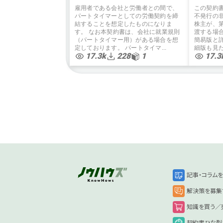
利）弁護士監修
雇用者である会社と労働者との間で、
この契約
パートタイマーとしての労働契約を締
不発行の
結することを想定したものになりま
株主が、
す。 なお本契約書は、会社に就業規則
渡する場
（パートタイマー用）がある場合を想
簡易版と
定しております。 パートタイマ...
細版も見た
17.3k
228
1
17.3
記事・コラム
解決策を募集
知識を買う／
契約書ひな型