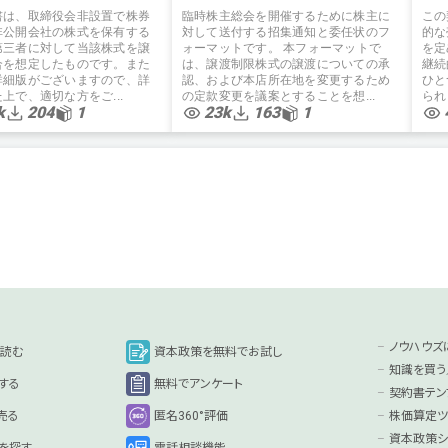
書は、取締役会非設置で株券
臨時株主総会を開催するために株主に
この
非公開会社の株式を保有する
対して送付する招集通知と委任状のフ
的な
第三者に対して当該株式を譲
ォーマットです。 本フォーマットで
を定
合を想定したものです。また
は、譲渡制限株式の譲渡についての承
継続
詳細版がございますので、詳
認、および本店所在地を変更するため
ひと
上で、適切な方をご...
の定款変更を議案とすることを想...
られ
k
204
1
23k
163
1
ノウハウズ
を読む
資本政策を無料でお試し
知識を買う
する
無料でアンケート
契約書テン
売る
匿名360°評価
株価算定ツ
資本政策シ
を探す
電話相談機能