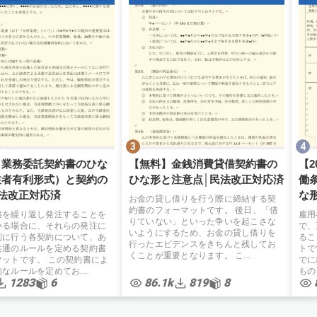
】業務委託契約書のひな
【無料】金銭消費貸借契約書の
【
注者有利形式）と契約の
ひな形と注意点│民法改正対応済
働
法改正対応済
な
お金の貸し借りを行う際に締結する契
弁
約書のフォーマットです。 後日、「借
務を繰り返し発注することを
雇用
りていない」といった争いを起こさな
いる場合に、それらの発注に
で、
いようにするため、お金の貸し借りを
別に行う各契約について、あ
るこ
行ったエビデンスをきちんと残してお
共通のルールを定める契約書
トで
くことが重要となります。 こ...
マットです。 この契約書によ
でに
なルールを定めてお...
もの
1283
6
86.1k
819
8