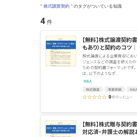
"
株式譲渡契約
"
のタグがついている知識
4
【無料】株式譲渡契約
もあり）と契約のコツ
株式譲渡による企業買収におい
ジェンスなどの調査を終えたの
ための契約書フォーマットです
は、以下のようなポ...
M&A
株式譲渡
事業承継
M&
M&A会社
表明保証
M&
件のレビュー
0
M&A関連契約書
M&A契約書
株式譲渡契約書
最終契約
【無料】株式贈与契約
対応済・弁護士の解説