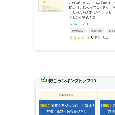
この契約書は、この契約書は、
開会社の株式を保有する株主が
する場合を想定したものです。 
象となる株式の種...
M&A
その他
株式譲渡
事業承継
M&
M&A契約
M&A関連
M
件のレビュー
0
株式譲渡契約
株式譲渡契約
株式贈与
株式贈与契約書
総合ランキングトップ10