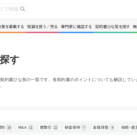
決策を募集する
知識を買う／売る
専門家に電話する
契約書ひな型を探す
無
事・コラムを読む
解決策を募集する
識を買う／売る
契約書ひな型を探
探す
門家に電話する
無料で株価を算定
る契約書ひな形の一覧です。各契約書のポイントについても解説してい
う。
本政策を無料でお試し
無料でアンケート
名360°評価
ちょこっと相談と
契約
M&A
商取引
秘密保持
金銭貸借
相続・遺
10
11
21
7
4
新規会員登録