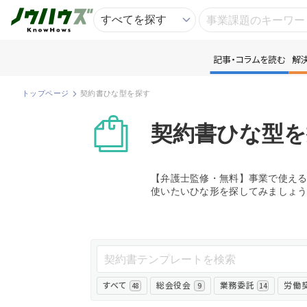
記事・コラムを読む
解
記
トップページ
契約書ひな型を探す
知
契約書ひな型を
専
【弁護士監修・無料】事業で使え
使いたいひな形を探してみましょ
資
匿
すべて
総会役会
業務委託
労働
48
9
14