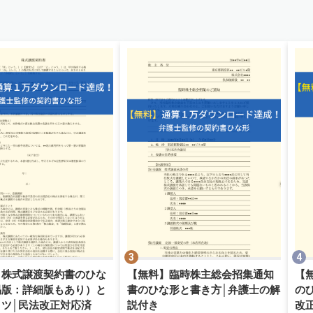
】株式譲渡契約書のひな
【無料】臨時株主総会招集通知
【
易版：詳細版もあり）と
書のひな形と書き方│弁護士の解
の
コツ│民法改正対応済
説付き
改