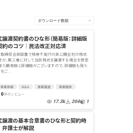
式譲渡契約書のひな形（簡易版：詳細版
と契約のコツ│民法改正対応済
、取締役会非設置で株券不発行の非公開会社の株式
主が、第三者に対して当該株式を譲渡する場合を想定
。また簡易版と詳細版がございますので、詳細版も見た
ご...
事業承継
M&A
事業譲渡
事業継承
MAアドバイザー
MA契約
株式譲渡契約
件のレビュー
0
17.3k
204
1
株式譲渡の基本合意書のひな形と契約時
│弁護士が解説