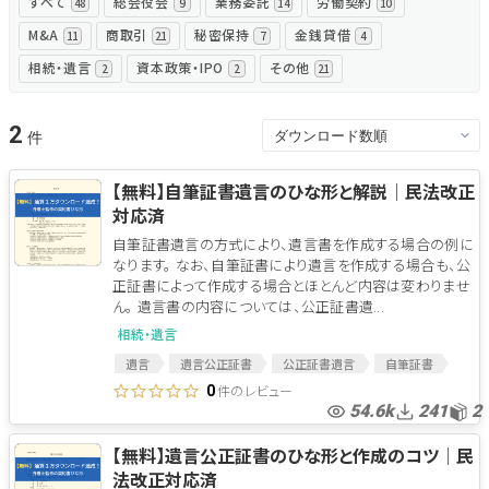
すべて
総会役会
業務委託
労働契約
48
9
14
10
M&A
商取引
秘密保持
金銭貸借
11
21
7
4
無料でアンケート
相続・遺言
資本政策・IPO
その他
2
2
21
匿名360°評価
2
ちょこっと相談とは？
【無料】自筆証書遺言のひな形と解説│民法改正
対応済
新規会員登録
自筆証書遺言の方式により、遺言書を作成する場合の例に
なります。 なお、自筆証書により遺言を作成する場合も、公
正証書によって作成する場合とほとんど内容は変わりませ
ログイン
ん。 遺言書の内容については、公正証書遺...
相続・遺言
遺言
遺言公正証書
公正証書遺言
自筆証書
自筆証書遺言
件のレビュー
0
54.6k
241
2
【無料】遺言公正証書のひな形と作成のコツ│民
法改正対応済