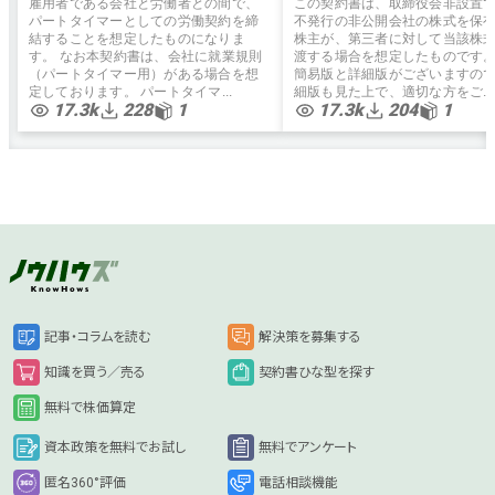
雇用者である会社と労働者との間で、
この契約書は、取締役会非設置
パートタイマーとしての労働契約を締
不発行の非公開会社の株式を保
結することを想定したものになりま
株主が、第三者に対して当該株
す。 なお本契約書は、会社に就業規則
渡する場合を想定したものです
（パートタイマー用）がある場合を想
簡易版と詳細版がございますの
定しております。 パートタイマ...
細版も見た上で、適切な方をご...
17.3k
228
1
17.3k
204
1
記事・コラムを読む
解決策を募集する
知識を買う／売る
契約書ひな型を探す
無料で株価算定
資本政策を無料でお試し
無料でアンケート
匿名360°評価
電話相談機能