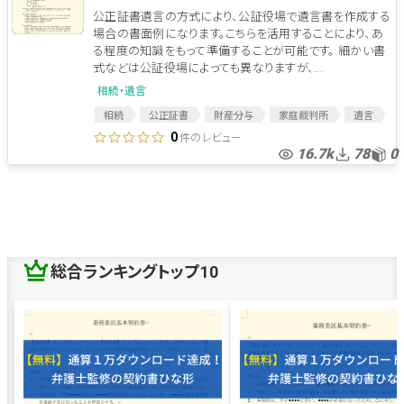
公正証書遺言の方式により、公証役場で遺言書を作成する
場合の書面例になります。こちらを活用することにより、あ
る程度の知識をもって準備することが可能です。 細かい書
式などは公証役場によっても異なりますが、...
相続・遺言
相続
公正証書
財産分与
家庭裁判所
遺言
遺言公正証書
相続対策
証書
遺書
件のレビュー
0
16.7k
78
0
公証役場
遺産
財産整理
債務整理
総合ランキングトップ10