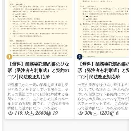
【無料】業務委託契約書のひな
【無料】業務委託契約書の
形（受注者有利形式）と契約の
形（発注者有利形式）と契
コツ│民法改正対応済
コツ│民法改正対応済
取引相手から一定の業務を繰り返し受
一定の業務を繰り返し発注する
注することを予定している場合に、そ
予定している場合に、それらの
れらの受注について個別に締結する各
ついて個別に行う各契約につい
契約について、あらかじめ共通のルー
らかじめ共通のルールを定める
ルを定める契約書です。 この契約書を
のフォーマットです。 この契約
締結して基本的なルールを定め...
って基本的なルールを定めてお...
119.1k
2660
19
30k
1283
6