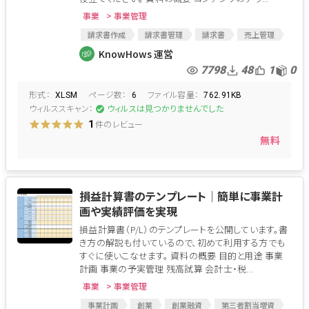
事業
> 事業管理
請求書作成
請求書管理
請求書
売上管理
KnowHows 運営
7798
48
1
0
形式：
ページ数：
ファイル容量：
XLSM
6
762.91KB
ウィルススキャン：
ウィルスは見つかりませんでした
件のレビュー
1
無料
損益計算書のテンプレート│簡単に事業計
画や実績評価を実現
損益計算書（P/L）のテンプレートを公開しています。書
き方の解説も付いているので、初めて利用する方でも
すぐに使いこなせます。 資料の概要 目的と用途 事業
計画 事業の予実管理 残高試算 会計士・税...
事業
> 事業管理
事業計画
創業
創業融資
第三者割当増資