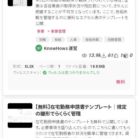
業は各従業員の取得状況や残日数について、きちんと
把握することが不可欠となっています。 ここで、有給休
暇を管理するのに便利なエクセル表のテンプレートを
公開...
事業
> 事業管理
労務
有給
人事
有給休暇
労務管理
有給休暇管理
KnowHows 運営
13.9k
61
1
0
形式：
ページ数：
ファイル容量：
XLSX
1
18.83KB
ウィルススキャン：
ウィルスは見つかりませんでした
無料
【無料】在宅勤務申請書テンプレート│規定
の雛形でらくらく管理
在宅勤務申請書のテンプレートを無料で公開していま
す。必要事項を盛り込んでいるので、こちらに書いてもら
うだけで在宅勤務者の状況を簡単に管理できます。 資