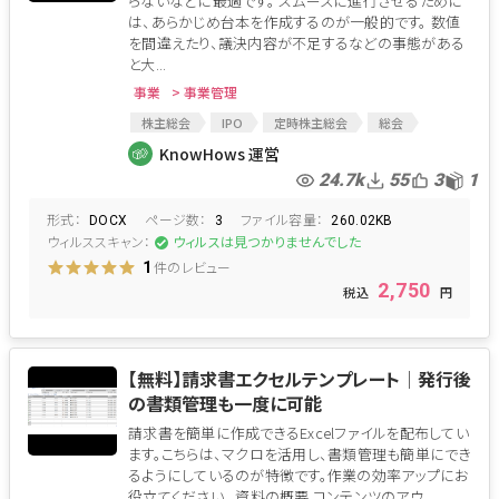
らないなどに最適です。 スムーズに進行させるために
は、あらかじめ台本を作成するのが一般的です。 数値
を間違えたり、議決内容が不足するなどの事態がある
と大...
事業
> 事業管理
株主総会
IPO
定時株主総会
総会
役員会
株主総会シナリオ
シナリオ
KnowHows 運営
株主総会進行
総会シナリオ
総会進行
24.7k
55
3
1
形式：
ページ数：
ファイル容量：
DOCX
3
260.02KB
ウィルススキャン：
ウィルスは見つかりませんでした
件のレビュー
1
2,750
【無料】請求書エクセルテンプレート│発行後
の書類管理も一度に可能
請求書を簡単に作成できるExcelファイルを配布してい
ます。こちらは、マクロを活用し、書類管理も簡単にでき
るようにしているのが特徴です。作業の効率アップにお
役立てください。 資料の概要 コンテンツのアウ...