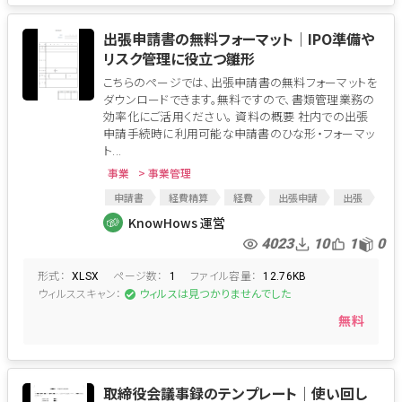
出張申請書の無料フォーマット│IPO準備や
リスク管理に役立つ雛形
こちらのページでは、出張申請書の無料フォーマットを
ダウンロードできます。無料ですので、書類管理業務の
効率化にご活用ください。 資料の概要 社内での出張
申請手続時に利用可能な申請書のひな形・フォーマッ
ト...
事業
> 事業管理
申請書
経費精算
経費
出張申請
出張
稟議
稟議書
KnowHows 運営
4023
10
1
0
形式：
ページ数：
ファイル容量：
XLSX
1
12.76KB
ウィルススキャン：
ウィルスは見つかりませんでした
無料
取締役会議事録のテンプレート│使い回し