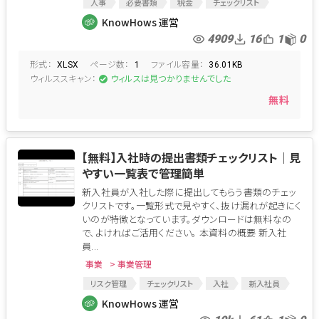
人事
必要書類
税金
チェックリスト
年末調整
総務
KnowHows 運営
4909
16
1
0
形式：
ページ数：
ファイル容量：
XLSX
1
36.01KB
ウィルススキャン：
ウィルスは見つかりませんでした
無料
【無料】入社時の提出書類チェックリスト│見
やすい一覧表で管理簡単
新入社員が入社した際に提出してもらう書類のチェッ
クリストです。一覧形式で見やすく、抜け漏れが起きにく
いのが特徴となっています。ダウンロードは無料なの
で、よければご活用ください。 本資料の概要 新入社
員...
事業
> 事業管理
リスク管理
チェックリスト
入社
新入社員
入社時
受領書類
入社手続
KnowHows 運営