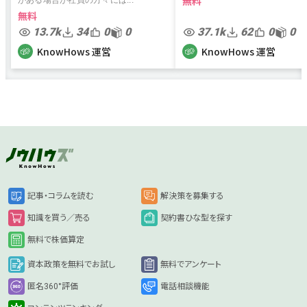
無料
がある場合が社員の方々には...
無料
13.7k
34
0
0
37.1k
62
0
0
KnowHows 運営
KnowHows 運営
記事・コラムを読む
解決策を募集する
知識を買う／売る
契約書ひな型を探す
無料で株価算定
資本政策を無料でお試し
無料でアンケート
匿名360°評価
電話相談機能