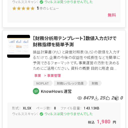
ウィルススキャン：
ウィルスは見つかりませんでした
件のレビュー
1
無料
【財務分析用テンプレート】数値入力だけで
財務指標を簡単予測
損益計算書（P/L）と貸借対照表（B/S）の数値を入力す
るだけで、企業の今後の収益性や成長性などを簡単に
予測できるフォーマットです。事業運営の方針を決める
ためにご活用ください。 資料の概要 目的と用途 自...
事業
> 事業管理
NOPLAT
財務レバレッジ効果
財務
財務の最適化
CFO
財務責任者
KnowHows 運営
借入限度額
借入
損益計算書
PL
8479
25
2
0
財務レバレッジ
経営戦略
財務会計
形式：
ページ数：
ファイル容量：
貸借対照表
財務DD
事業計画書
財務戦略
XLSX
8
143.13KB
ウィルススキャン：
ウィルスは見つかりませんでした
事業分析
経営分析
BS
財務分析
1,980