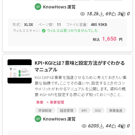
資金調達
損益計算書
PL
事業管理
KnowHows 運営
18.2k
69
3
0
形式：
ページ数：
ファイル容量：
XLSX
11
480.93KB
ウィルススキャン：
ウィルスは見つかりませんでした
1,650
KPI・KGIとは？意味と設定方法がすぐわかる
マニュアル
KGIとKPIは事業を加速させるために考えておきたい重
要な指標です。ここでその違いや、設定するときのコツ
やメリットがわかるマニュアルを公開します。 資料の概
要 KGI・KPIを設定する際に必ず知っておくべきこと...
事業
> 事業管理
評価制度
経営管理
KPI
KGI
事業推進
人事DD
人事制度
KSF
モチベーション
KnowHows 運営
6205
44
4
0