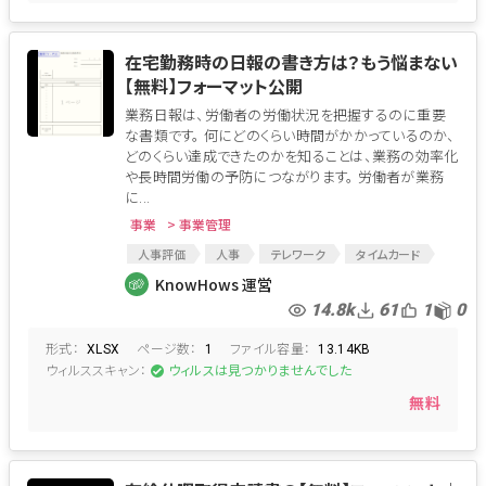
在宅勤務時の日報の書き方は？もう悩まない
【無料】フォーマット公開
業務日報は、労働者の労働状況を把握するのに重要
な書類です。 何にどのくらい時間がかかっているのか、
どのくらい達成できたのかを知ることは、業務の効率化
や長時間労働の予防につながります。 労働者が業務
に...
事業
> 事業管理
人事評価
人事
テレワーク
タイムカード
在宅勤務
人事関連
日報
月報
KnowHows 運営
業務日報
在宅勤務用
14.8k
61
1
0
形式：
ページ数：
ファイル容量：
XLSX
1
13.14KB
ウィルススキャン：
ウィルスは見つかりませんでした
無料