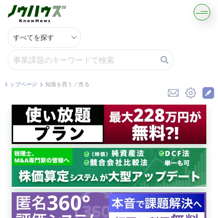
記事・コラムを読む
解決策を募集する
トップページ
知識を買う／売る
知識を買う／売る
契約書ひな型を探す
専門家に電話する
無料で株価を算定
資本政策を無料でお試し