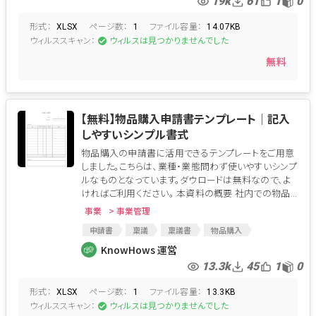
19k
61
1
0
形式：
ページ数：
ファイル容量：
XLSX
1
14.07KB
ウィルススキャン：
ウィルスは見つかりませんでした
無料
【無料】物品購入申請書テンプレート│記入
しやすいシンプル書式
物品購入の申請書に活用できるテンプレートをご用意
しました。こちらは、業種・業態問わず使いやすいシンプ
ルなものとなっています。ダウロードは無料なので、よ
ければご利用ください。 本資料の概要 社内での物品...
事業
> 事業管理
申請書
稟議
稟議書
物品購入
物品購入申請書
購入申請書
KnowHows 運営
13.3k
45
1
0
形式：
ページ数：
ファイル容量：
XLSX
1
13.3KB
ウィルススキャン：
ウィルスは見つかりませんでした