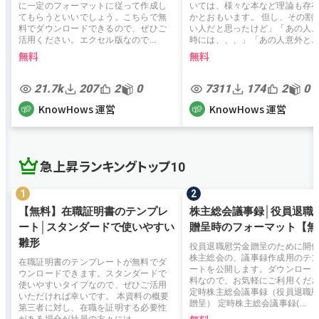
に一定のフォーマットに従って作成し
いては、様々な本など理論も存
てもらうといいでしょう。こちらで無
かとおもいます。 但し、その割
料でダウンロードできるので、ぜひご
い人だと思ったけど」「あの人
活用ください。エクセル版なので...
時には、、、」「あの人意外と...
無料
無料
21.7k
207
2
0
7311
174
2
0
KnowHows 運営
KnowHows 運営
急上昇ランキングトップ10
【無料】在職証明書のテンプレ
株主総会議事録│役員退職
ート│スタンダードで使いやすい
贈呈時のフォーマット【無
雛形
役員退職慰労金贈呈のために開
株主総会の、議事録作成用のテ
在職証明書のテンプレートが無料でダ
ートを公開します。ダウンロー
ウンロードできます。スタンダードで
料なので、お気軽にご利用くだ
使いやすいタイプなので、ぜひご活用
定時株主総会議事録（役員退職
いただければ幸いです。 本資料の概要
贈呈） 定時株主総会議事録(...
第三者に対し、在職を証明する必要性