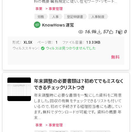
料の概要 職務規定に従い、在宅ワーク・リモート...
事業
> 事業管理
労務
人事
登記申請書
人事制度
在宅ワーク
総務
在宅勤務
在宅勤務申請書
KnowHows 運営
16.9k
57
1
0
形式：
ページ数：
ファイル容量：
XLSX
1
13.33KB
ウィルススキャン：
ウィルスは見つかりませんでした
無料
年末調整の必要書類は？初めてでもミスなく
できるチェックリストつき
年末調整時に必要な書類を一覧にした資料をご用意
しました。回収の有無をチェックできるリストも付いて
いるので、初めて手続きする経理担当者にも適してい
ます。無料でダウンロードが可能です。 資料の概要 年
末...
事業
> 事業管理