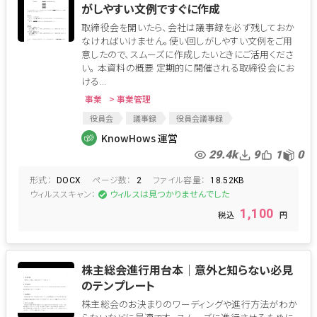
がしやすい文例ですぐに作成
取締役会を開いたら、会社は議事録を必ず残しておか
なければいけません。使い回しがしやすい文例をご用
意したので、スムーズに作成したいときにご活用くださ
い。 本資料の概要 定期的に開催される取締役会にお
ける...
事業
> 事業管理
役員会
議事録
役員会議事録
株主総会議事録
臨時株主総会議事録
KnowHows 運営
総会議事録
定例役員会
29.4k
9
1
0
形式：
ページ数：
ファイル容量：
DOCX
2
18.52KB
ウィルススキャン：
ウィルスは見つかりませんでした
1,100
株主総会進行用台本│意外と知らない必見
のテンプレート
株主総会のお決まりのワーディングや進行方法がわか