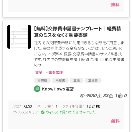
無料
【無料】交際費申請書テンプレート│経費精
算のミスをなくす重要書類
社内での交際費申請に利用できるひな形をご用意しま
した。書類を作成する余裕がないときは、ぜひご利用く
ださい。 本資料の概要 交際費申請書のサンプル書式
です。社内での交際費申請手続時に利用可能な申請書
のサ...
事業
> 事業管理
交際費
申請書
稟議
稟議書
交際費申請
KnowHows 運営
9530
33
1
0
形式：
ページ数：
ファイル容量：
XLSX
1
12.21KB
ウィルススキャン：
ウィルスは見つかりませんでした
無料