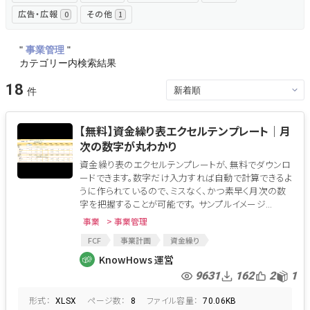
広告・広報
その他
0
1
"
事業管理
"
カテゴリー内検索結果
18
【無料】資金繰り表エクセルテンプレート│月
次の数字が丸わかり
資金繰り表のエクセルテンプレートが、無料でダウンロ
ードできます。数字だけ入力すれば自動で計算できるよ
うに作られているので、ミスなく、かつ素早く月次の数
字を把握することが可能です。 サンプルイメージ...
事業
> 事業管理
FCF
事業計画
資金繰り
資金繰り表作成の注意点
損益計算書
PL
KnowHows 運営
貸借対照表
キャッシュフロー
CF
資金繰表
9631
162
2
1
資金繰り表
資金計画
三票
形式：
ページ数：
ファイル容量：
XLSX
8
70.06KB