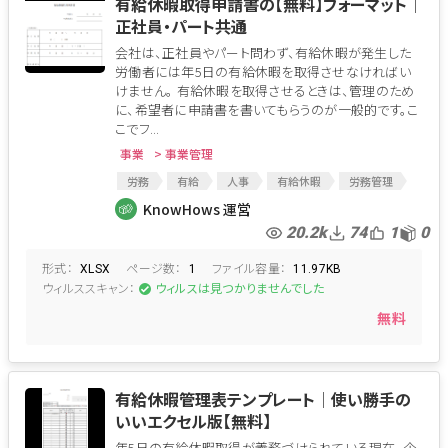
有給休暇取得申請書の【無料】フォーマット│
正社員・パート共通
会社は、正社員やパート問わず、有給休暇が発生した
労働者には年5日の有給休暇を取得させなければい
けません。 有給休暇を取得させるときは、管理のため
に、希望者に申請書を書いてもらうのが一般的です。こ
こでフ...
事業
> 事業管理
労務
有給
人事
有給休暇
労務管理
申請書
総務
有給休暇管理
有給申請
KnowHows 運営
20.2k
74
1
0
形式：
ページ数：
ファイル容量：
XLSX
1
11.97KB
ウィルススキャン：
ウィルスは見つかりませんでした
無料
有給休暇管理表テンプレート│使い勝手の
いいエクセル版【無料】
年5日の有給休暇取得が義務づけられている現在、企