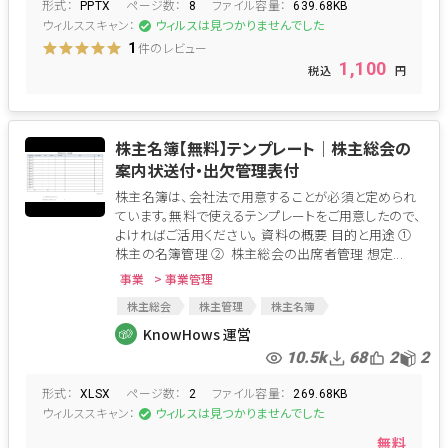
形式：
ページ数：
ファイル容量：
PPTX
8
639.68KB
ウィルススキャン：
ウィルスは見つかりませんでした
件のレビュー
1
1,100
株主名簿【無料】テンプレート│株主総会の
案内状送付・出欠管理表付
株主名簿は、会社法で用意することが必須と定められ
ています。無料で使えるテンプレートをご用意したので、
よければご活用ください。 資料の概要 目的と用途 ①
株主の名簿管理 ② 株主総会の出席者管理 想定...
事業
> 事業管理
株主総会
株主管理
株主名簿
案内送付管理
KnowHows 運営
10.5k
68
2
2
形式：
ページ数：
ファイル容量：
XLSX
2
269.68KB
ウィルススキャン：
ウィルスは見つかりませんでした
無料