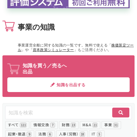
無料でアンケート
事業の知識
匿名360°評価
ちょこっと相談とは？
事業運営全般に関する知識の一覧です。無料で使える「
株価算定ツー
ル
」や「
資本政策シミュレーター
」もご活用ください。
知識を買う／売るへ
新規会員登録
出品
ログイン
知識を出品する
すべて
情報交換
財務
M&A
事業
121
7
23
21
31
起業・撤退
法務
人事（労務）
IT
9
6
18
5