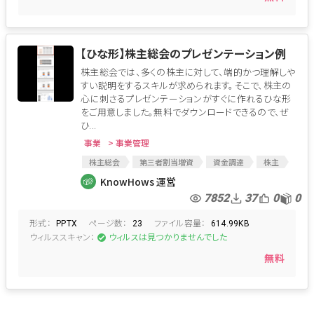
【ひな形】株主総会のプレゼンテーション例
株主総会では、多くの株主に対して、端的かつ理解しや
すい説明をするスキルが求められます。そこで、株主の
心に刺さるプレゼンテーションがすぐに作れるひな形
をご用意しました。無料でダウンロードできるので、ぜ
ひ...
事業
> 事業管理
株主総会
第三者割当増資
資金調達
株主
広報
営業
雛形
プレゼンテーション
KnowHows 運営
対外発表
事業説明
会社説明
役員会
7852
37
0
0
IR
形式：
ページ数：
ファイル容量：
PPTX
23
614.99KB
ウィルススキャン：
ウィルスは見つかりませんでした
無料