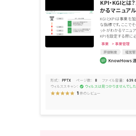
KPI・KGIと
かるマニュア
KGIとKPIは事業
な指標です。ここでそ
ットがわかるマニュアル
KPIを設定する際に必
事業
> 事業管理
評価制度
経営管
人事DD
人事制
KnowHows 
形式：
ページ数：
ファイル容量：
PPTX
8
639.
ウィルススキャン：
ウィルスは見つかりませんでし
件のレビュー
1