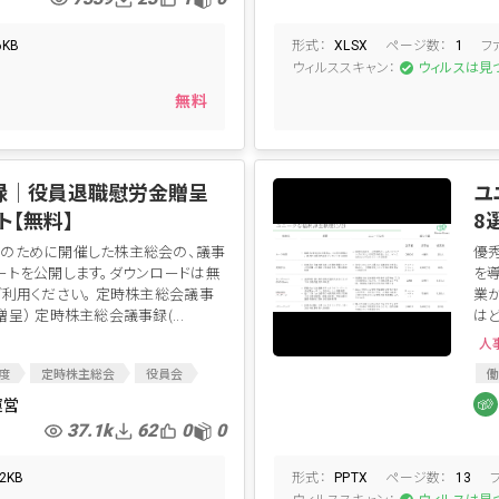
形式：
ページ数：
フ
6KB
XLSX
1
ウィルススキャン：
た
ウィルスは見
無料
録│役員退職慰労金贈呈
ユ
ト【無料】
8
のために開催した株主総会の、議事
優
ートを公開します。ダウンロードは無
を
ご利用ください。 定時株主総会議事
業
呈） 定時株主総会議事録(...
は
人
度
定時株主総会
役員会
働
総会
役員会議事録
福
運営
臨時株主総会議事録
総会議事録
37.1k
62
0
0
退職慰労金
退職金
慰労金
退職慰労金贈呈
形式：
ページ数：
72KB
PPTX
13
ウィルススキャン：