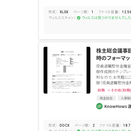
形式：
ページ数：
ファイル容量：
XLSX
1
12.5
ウィルススキャン：
ウィルスは見つかりませんでし
株主総会議事
時のフォーマッ
役員退職慰労金贈呈
録作成用のテンプレ
料なので、お気軽に
録（役員退職慰労金贈
財務
> その他（財務)
株主総会
人事制
議事録
臨時株主
KnowHows 
株主総会議事録
役員退職金
役員
慰労金贈呈
役員
形式：
ページ数：
ファイル容量：
DOCX
2
18.
ウィルススキャン：