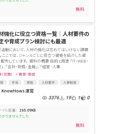
つかりませんでした
無料
材強化に役立つ資格一覧│人材要件の
定や育成プラン検討にも最適
業活動において、人材の強化は忘れてはいけない課題
す。ここでは、ジャンルごとに役立つ資格を紹介した資
配布しています。 資料の概要 目的と用途 「IT・WEB・
」、「会計･財務･金融」、「経営･人事...
事（労務）
> 教育・育成
用
手当
資格
人材要件
人事制度
格試験
マネージメント
育成
KnowHows 運営
3376
19
1
0
ァイル容量：
265.09KB
つかりませんでした
無料