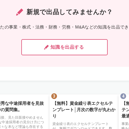
新規で出品してみませんか？
たの事業・株式・法務・財務・労務・M&Aなどの知識を出品で
知識を出品する
優秀な中途採用者を見抜
【無料】資金繰り表エクセルテ
【
時の質問集。
ンプレート│月次の数字が丸わか
テ
り
最
面接、見た目面接やめません
秀な中途採用者の見分け方につ
資金繰り表のエクセルテンプレート
事業
様々な本など理論も存在する
が、無料でダウンロードできます。数
略を