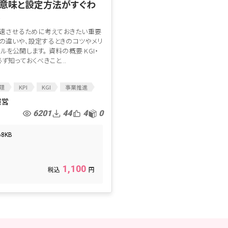
は？意味と設定方法がすぐわ
ル
を加速させるために考えておきたい重要
の違いや、設定するときのコツやメリ
を公開します。 資料の概要 KGI・
ず知っておくべきこと...
理
KPI
KGI
事業推進
度
KSF
モチベーション
運営
6201
44
4
0
68KB
た
1,100