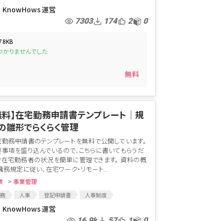
卒採用
採用戦略
採用面接
面談
KnowHows 運営
途採用
面接方法
採用マーケティング
7303
174
2
0
談時のヒアリング
面談時チェックリスト
面接
.78KB
つかりませんでした
無料
無料】在宅勤務申請書テンプレート│規
の雛形でらくらく管理
宅勤務申請書のテンプレートを無料で公開しています。
要事項を盛り込んでいるので、こちらに書いてもらうだ
で在宅勤務者の状況を簡単に管理できます。 資料の概
職務規定に従い、在宅ワーク・リモート...
業
> 事業管理
務
人事
登記申請書
人事制度
宅ワーク
総務
在宅勤務
在宅勤務申請書
KnowHows 運営
16.9k
57
1
0