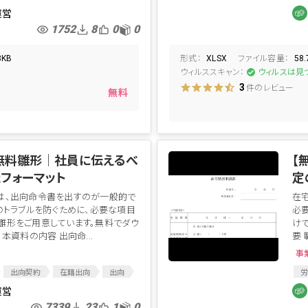
マネジメント
評価者訓練
新
運営
中
1752
8
0
0
面
形式：
ファイル容量：
8KB
XLSX
58
ウィルススキャン：
た
ウィルスは見
件のレビュー
3
無料
無料雛形│社員に伝えるべ
【
フォーマット
定
は、出向命令書を出すのが一般的で
在
のトラブルを防ぐために、必要な項目
必
雛形をご用意しています。無料でダウ
け
本資料の内容 出向命...
要 
事
出向契約
在籍出向
出向
労
人事通達
出向拒否
在
運営
令書
人事関連
7339
23
1
0