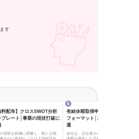
きます
無料配布】クロスSWOT分析
有給休暇取得申請書の【無料】
ンプレート│事業の現状打破に
フォーマット│正社員・パート共
適
通
の現状を的確に把握し、新たな戦
会社は、正社員やパート問わず、有給
練るのに有効な「クロスSWOT分
休暇が発生した労働者には年5日の有給