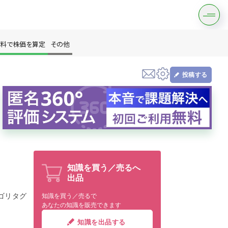
料で株価を算定
その他
投稿する
す
知識を買う／売るへ
出品
は？
ゴリタグ
知識を買う／売るで
あなたの知識を販売できます
知識を出品する