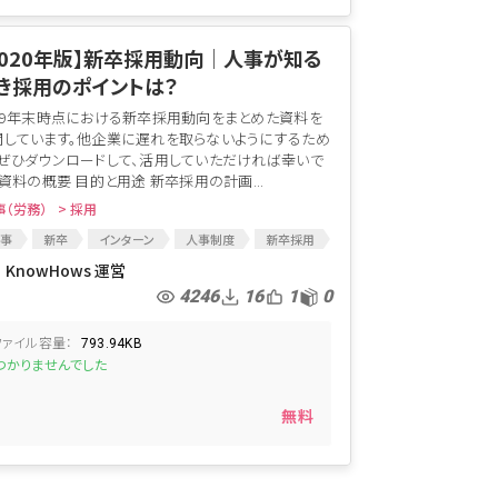
2020年版】新卒採用動向│人事が知る
き採用のポイントは？
019年末時点における新卒採用動向をまとめた資料を
開しています。他企業に遅れを取らないようにするため
、ぜひダウンロードして、活用していただければ幸いで
 資料の概要 目的と用途 新卒採用の計画...
事（労務）
> 採用
事
新卒
インターン
人事制度
新卒採用
定
内定通知
内定通知書
インターン制度
KnowHows 運営
用戦略
人事戦略
4246
16
1
0
ファイル容量：
793.94KB
つかりませんでした
無料