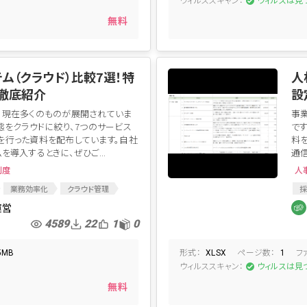
た
ウィルスは見
無料
ム（クラウド）比較7選！特
人
徹底紹介
設
、現在多くのものが展開されていま
事
態をクラウドに絞り、7つのサービス
で
を行った資料を配布しています。自社
料を
を導入するときに、ぜひご...
通信
制度
人
業務効率化
クラウド管理
採
理
人事系クラウドサービス
資
運営
コストカット
4589
22
1
0
形式：
ページ数：
フ
5MB
XLSX
1
ウィルススキャン：
た
ウィルスは見
無料