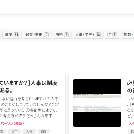
ログイン
事業
起業・撤退
法務
人事（労務）
IT
広告
31
9
6
18
5
ていますか？】人事は制度
必
ある。
の
しない理由を考えていますか？ 人事
レ
のことが起こっていませんか？ ①メ
用
平と言っている ②各部署によって、
るか
考え方が違う ③Aさんの部下...
ど」
スパーソン（基礎）
人
価
採用
人事
KPI
採