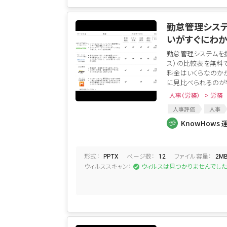
勤怠管理システ
いがすぐにわ
勤怠管理システムを
ス）の比較表を無料
料金はいくらなのか
に見比べられるのが特
人事（労務）
> 労務
人事評価
人事
クラウド管理
人
KnowHows 
クラウドサービス比較
人事戦略
形式：
ページ数：
ファイル容量：
PPTX
12
2M
ウィルススキャン：
ウィルスは見つかりませんでし