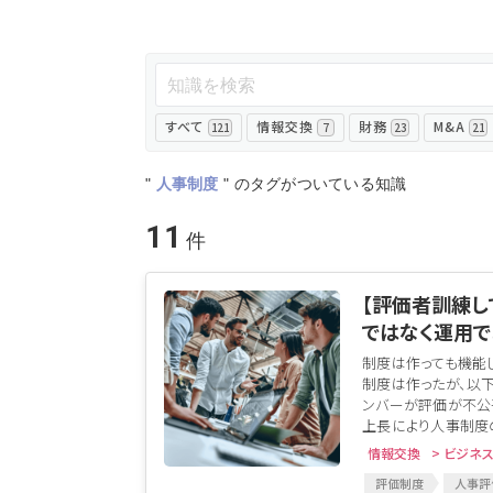
すべて
情報交換
財務
M&A
121
7
23
21
"
人事制度
"
のタグがついている知識
11
【評価者訓練し
ではなく運用で
制度は作っても機能
制度は作ったが、以下
ンバーが評価が不公
上長により人事制度の
情報交換
> ビジネ
評価制度
人事評