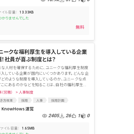
ァイル容量：
13.33KB
つかりませんでした
無料
ニークな福利厚生を導入している企業
選！社員が喜ぶ制度とは？
秀な人材を確保するために、ユニークな福利厚生制度
導入している企業が国内にいくつかあります。どんな企
がどのような制度を導入しているのか、ユニークな点
どこにあるのかなどを知ることは、自社の福利厚生...
事（労務）
> 人事制度
き方改革
採用
人事
採用計画
利厚生
ユニークな制度
人事制度
KnowHows 運営
2405
26
1
0
ファイル容量：
1.65MB