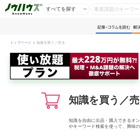
記事・コラムを読む
解
記
トップページ
知識を買う／売る
知
専
資
知識を買う／売
匿
知識を自由に出品・購入できるオ
やキーワード検索を使って、興味