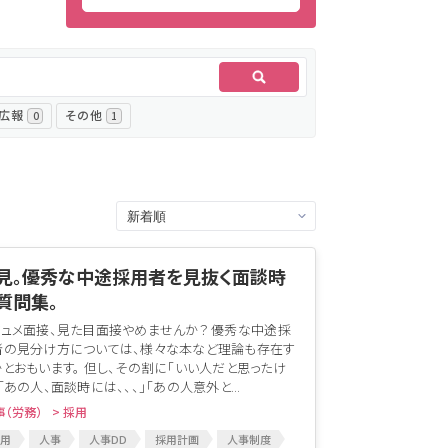
・広報
その他
0
1
見。優秀な中途採用者を見抜く面談時
質問集。
ジュメ面接、見た目面接やめませんか？ 優秀な中途採
者の見分け方については、様々な本など理論も存在す
とおもいます。 但し、その割に「いい人だと思ったけ
「あの人、面談時には、、、」「あの人意外と...
事（労務）
> 採用
用
人事
人事DD
採用計画
人事制度