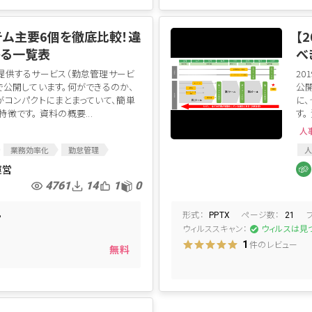
ム主要6個を徹底比較！違
【
かる一覧表
べ
提供するサービス（勤怠管理サービ
2
で公開しています。何ができるのか、
公
がコンパクトにまとまっていて、簡単
に
徴です。 資料の概要...
す。
人
業務効率化
勤怠管理
人
事制度
人事系クラウドサービス
内
運営
勤怠管理ASP
人事関連
採
4761
14
1
0
形式：
ページ数：
B
PPTX
21
ウィルススキャン：
た
ウィルスは見
件のレビュー
1
無料