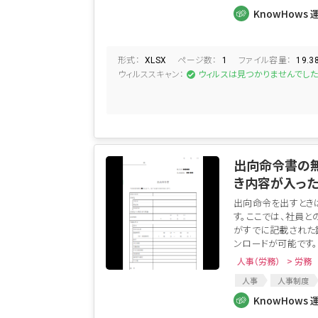
KGI
人事制度
KnowHows 
採用面談
形式：
ページ数：
ファイル容量：
XLSX
1
19.3
ウィルススキャン：
ウィルスは見つかりませんでし
出向命令書の
き内容が入った
出向命令を出すとき
す。ここでは、社員と
がすでに記載された
ンロードが可能です。 
人事（労務）
> 労務
人事
人事制度
子会社出向
通達
KnowHows 
出向命令
出向命