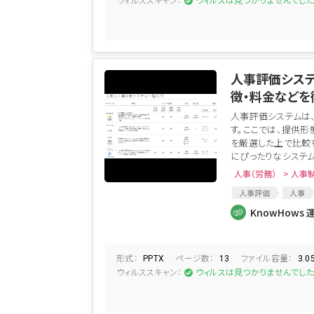
ウィルスは見つかりませんでし
人事評価システ
徴・料金などを
人事評価システムは
す。ここでは、提供形
を厳選した上で比較
にぴったりなシステム
人事（労務）
> 人事
人事評価
人事
人事制度
労務管
KnowHows 
比較表
IT化
形式：
ページ数：
ファイル容量：
PPTX
13
3.0
ウィルススキャン：
ウィルスは見つかりませんでし