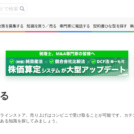
決策を募集する
知識を買う／売る
専門家に電話する
契約書ひな型を探す
無
事・コラムを読む
解決策を募集する
識を買う／売る
契約書ひな型を探
門家に電話する
無料で株価を算定
本政策を無料でお試し
無料でアンケート
る
名360°評価
ちょこっと相談と
ンラインストア。売り上げはコンビニで受け取ることが可能です。カテ
のある知識を探してみましょう。
新規会員登録