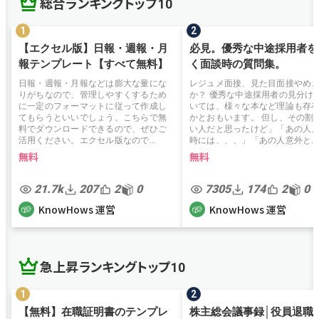
総合ランキングトップ10
【エクセル版】日報・週報・月
必見。優秀な中途採用者を
報テンプレート【すべて無料】
く面談時の質問集。
日報・週報・月報などは膨大な量にな
レジュメ面接、見た目面接やめ
りがちなので、管理しやすくするため
か？ 優秀な中途採用者の見分け
に一定のフォーマットに従って作成し
いては、様々な本など理論も存
てもらうといいでしょう。こちらで無
かとおもいます。 但し、その割
料でダウンロードできるので、ぜひご
い人だと思ったけど」「あの人
活用ください。エクセル版なので...
時には、、、」「あの人意外と...
無料
無料
21.7k
207
2
0
7305
174
2
0
KnowHows 運営
KnowHows 運営
急上昇ランキングトップ10
【無料】在職証明書のテンプレ
株主総会議事録│役員退職