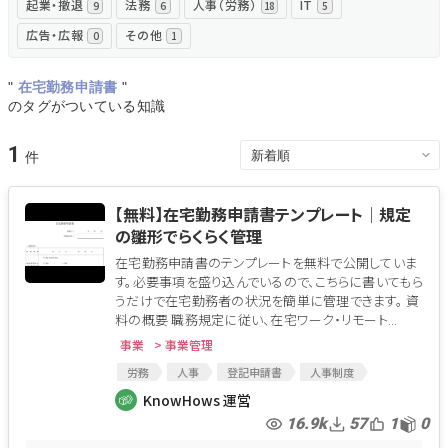
起業・撤退
法務
人事（労務）
IT
9
6
18
5
広告・広報
その他
0
1
"
在宅勤務申請書
"
のタグがついている知識
1
【無料】在宅勤務申請書テンプレート│規定
の雛形でらくらく管理
在宅勤務申請書のテンプレートを無料で公開していま
す。必要事項を盛り込んでいるので、こちらに書いてもら
うだけで在宅勤務者の状況を簡単に管理できます。 資
料の概要 職務規定に従い、在宅ワーク・リモート...
事業
> 事業管理
労務
人事
登記申請書
人事制度
在宅ワーク
総務
在宅勤務
在宅勤務申請書
KnowHows 運営
16.9k
57
1
0