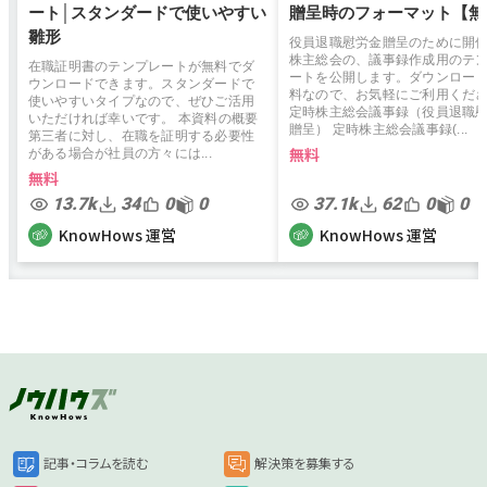
ート│スタンダードで使いやすい
贈呈時のフォーマット【無
雛形
役員退職慰労金贈呈のために開
株主総会の、議事録作成用のテ
在職証明書のテンプレートが無料でダ
ートを公開します。ダウンロー
ウンロードできます。スタンダードで
料なので、お気軽にご利用くだ
使いやすいタイプなので、ぜひご活用
定時株主総会議事録（役員退職
いただければ幸いです。 本資料の概要
贈呈） 定時株主総会議事録(...
第三者に対し、在職を証明する必要性
無料
がある場合が社員の方々には...
無料
13.7k
34
0
0
37.1k
62
0
0
KnowHows 運営
KnowHows 運営
記事・コラムを読む
解決策を募集する