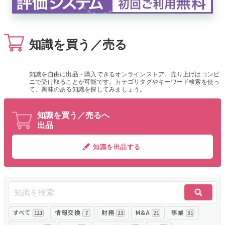
無料でアンケート
知識を買う／売る
匿名360°評価
ちょこっと相談とは？
知識を自由に出品・購入できるオンラインストア。売り上げはコンビ
ニで受け取ることが可能です。カテゴリタグやキーワード検索を使っ
て、興味のある知識を探してみましょう。
新規会員登録
知識を買う／売るへ
出品
ログイン
知識を出品する
すべて
情報交換
財務
M&A
事業
121
7
23
21
31