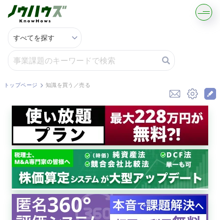
記事・コラムを読む
解決策を募集する
トップページ
知識を買う／売る
知識を買う／売る
契約書ひな型を探す
専門家に電話する
無料で株価を算定
資本政策を無料でお試し