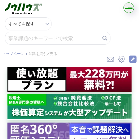
記事・コラムを読む
解決策を募集する
トップページ
知識を買う／売る
知識を買う／売る
契約書ひな型を探す
専門家に電話する
無料で株価を算定
資本政策を無料でお試し