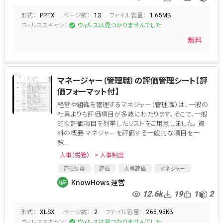
形式：
ページ数：
ファイル容量：
PPTX
13
1.65MB
ウィルススキャン：
ウィルスは見つかりませんでした
無料
マネージャー（管理職）の評価管理シート【評
価フォーマット付】
経営や組織を管理するマネジャー（管理職）は、一般の
社員よりも評価項目が多岐にわたります。そこで、一般
的な評価項目を列挙したリストをご用意しました。 資
料の概要 マネジャーを評価する一般的な項目を一
覧...
人事（労務）
> 人事制度
評価制度
評価
人事評価
マネジャー
働き方改革
やりがい
人材管理
HR
KnowHows 運営
マネジメント
12.6k
19
1
2
形式：
ページ数：
ファイル容量：
XLSX
2
265.95KB
ウィルススキャン：
ウィルスは見つかりませんでした