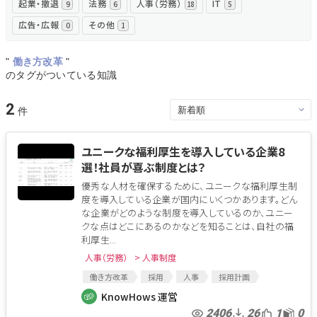
起業・撤退
法務
人事（労務）
IT
9
6
18
5
広告・広報
その他
0
1
"
働き方改革
"
のタグがついている知識
2
ユニークな福利厚生を導入している企業8
選！社員が喜ぶ制度とは？
優秀な人材を確保するために、ユニークな福利厚生制
度を導入している企業が国内にいくつかあります。どん
な企業がどのような制度を導入しているのか、ユニー
クな点はどこにあるのかなどを知ることは、自社の福
利厚生...
人事（労務）
> 人事制度
働き方改革
採用
人事
採用計画
福利厚生
ユニークな制度
人事制度
KnowHows 運営
2406
26
1
0