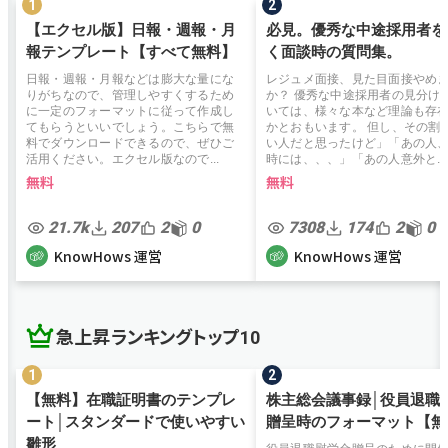
【エクセル版】日報・週報・月
必見。優秀な中途採用者を
報テンプレート【すべて無料】
く面談時の質問集。
日報・週報・月報などは膨大な量にな
レジュメ面接、見た目面接やめ
りがちなので、管理しやすくするため
か？ 優秀な中途採用者の見分け
に一定のフォーマットに従って作成し
いては、様々な本など理論も存
てもらうといいでしょう。こちらで無
かとおもいます。 但し、その割
料でダウンロードできるので、ぜひご
い人だと思ったけど」「あの人
活用ください。エクセル版なので...
時には、、、」「あの人意外と...
無料
無料
21.7k
207
2
0
7308
174
2
0
KnowHows 運営
KnowHows 運営
急上昇ランキングトップ10
【無料】在職証明書のテンプレ
株主総会議事録│役員退職
ート│スタンダードで使いやすい
贈呈時のフォーマット【無
雛形