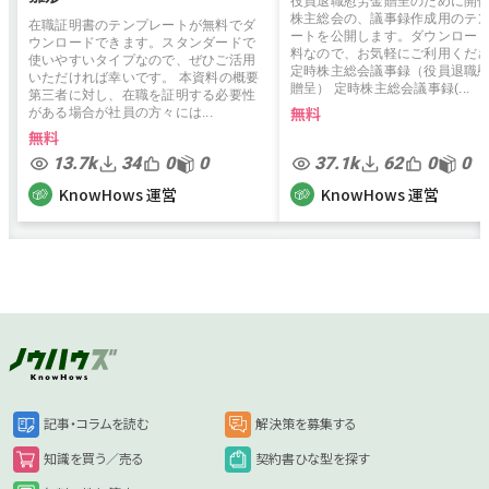
役員退職慰労金贈呈のために開
株主総会の、議事録作成用のテ
在職証明書のテンプレートが無料でダ
ートを公開します。ダウンロー
ウンロードできます。スタンダードで
料なので、お気軽にご利用くだ
使いやすいタイプなので、ぜひご活用
定時株主総会議事録（役員退職
いただければ幸いです。 本資料の概要
贈呈） 定時株主総会議事録(...
第三者に対し、在職を証明する必要性
無料
がある場合が社員の方々には...
無料
13.7k
34
0
0
37.1k
62
0
0
KnowHows 運営
KnowHows 運営
記事・コラムを読む
解決策を募集する
知識を買う／売る
契約書ひな型を探す