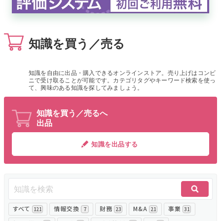
無料でアンケート
知識を買う／売る
匿名360°評価
ちょこっと相談とは？
知識を自由に出品・購入できるオンラインストア。売り上げはコンビ
ニで受け取ることが可能です。カテゴリタグやキーワード検索を使っ
て、興味のある知識を探してみましょう。
新規会員登録
知識を買う／売るへ
出品
ログイン
知識を出品する
すべて
情報交換
財務
M&A
事業
121
7
23
21
31