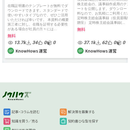
株主総会の、議事録作成用のテ
在職証明書のテンプレートが無料でダ
ートを公開します。ダウンロー
ウンロードできます。スタンダードで
料なので、お気軽にご利用くだ
使いやすいタイプなので、ぜひご活用
定時株主総会議事録（役員退職
いただければ幸いです。 本資料の概要
贈呈） 定時株主総会議事録(...
第三者に対し、在職を証明する必要性
無料
がある場合が社員の方々には...
無料
13.7k
34
0
0
37.1k
62
0
0
KnowHows 運営
KnowHows 運営
記事・コラムを読む
解決策を募集する
知識を買う／売る
契約書ひな型を探す