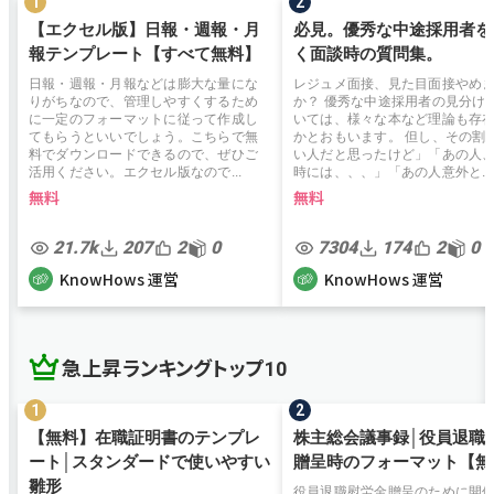
【エクセル版】日報・週報・月
必見。優秀な中途採用者を
報テンプレート【すべて無料】
く面談時の質問集。
日報・週報・月報などは膨大な量にな
レジュメ面接、見た目面接やめ
りがちなので、管理しやすくするため
か？ 優秀な中途採用者の見分け
に一定のフォーマットに従って作成し
いては、様々な本など理論も存
てもらうといいでしょう。こちらで無
かとおもいます。 但し、その割
料でダウンロードできるので、ぜひご
い人だと思ったけど」「あの人
活用ください。エクセル版なので...
時には、、、」「あの人意外と...
無料
無料
21.7k
207
2
0
7304
174
2
0
KnowHows 運営
KnowHows 運営
急上昇ランキングトップ10
【無料】在職証明書のテンプレ
株主総会議事録│役員退職
ート│スタンダードで使いやすい
贈呈時のフォーマット【無
雛形
役員退職慰労金贈呈のために開