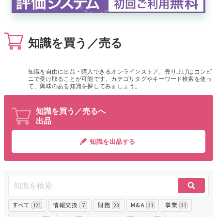
無料でアンケート
知識を買う／売る
匿名360°評価
ちょこっと相談とは？
知識を自由に出品・購入できるオンラインストア。売り上げはコンビ
ニで受け取ることが可能です。カテゴリタグやキーワード検索を使っ
て、興味のある知識を探してみましょう。
新規会員登録
知識を買う／売るへ
出品
ログイン
知識を出品する
すべて
情報交換
財務
M&A
事業
121
7
23
21
31