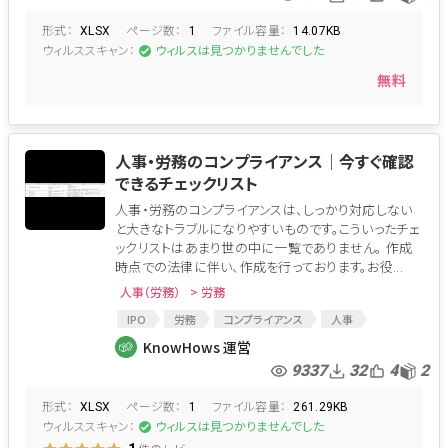
形式：
ページ数：
ファイル容量：
XLSX
1
14.07KB
ウィルススキャン：
ウィルスは見つかりませんでした
無料
人事・労務のコンプライアンス│今すぐ確認
できるチェックリスト
人事・労務のコンプライアンスは、しっかり対応しない
と大きなトラブルになりやすいものです。こういったチェ
ックリストはあまり世の中に一覧でありません。 作成
時点での法律に伴い、作成を行っております。お役...
人事（労務）
> 労務
IPO
労務
コンプライアンス
人事
リスク
労務管理
リスク管理
KnowHows 運営
IPOチェックリスト
リスク回避
チェックリスト
9337
32
4
2
労務リスク
IPO手続き
経営リスク
形式：
ページ数：
ファイル容量：
労働問題
XLSX
1
261.29KB
ウィルススキャン：
ウィルスは見つかりませんでした