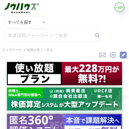
記事・コラムを読む
解決策を募集する
トップページ
知識を買う／売る
知識を買う／売る
契約書ひな型を探す
専門家に電話する
無料で株価を算定
資本政策を無料でお試し