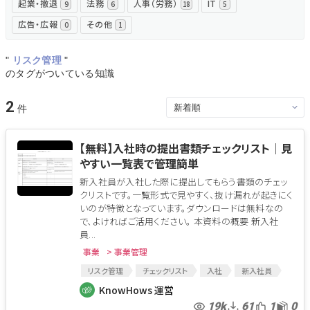
起業・撤退
法務
人事（労務）
IT
9
6
18
5
広告・広報
その他
0
1
"
リスク管理
"
のタグがついている知識
2
【無料】入社時の提出書類チェックリスト│見
やすい一覧表で管理簡単
新入社員が入社した際に提出してもらう書類のチェッ
クリストです。一覧形式で見やすく、抜け漏れが起きにく
いのが特徴となっています。ダウンロードは無料なの
で、よければご活用ください。 本資料の概要 新入社
員...
事業
> 事業管理
リスク管理
チェックリスト
入社
新入社員
入社時
受領書類
入社手続
KnowHows 運営
19k
61
1
0