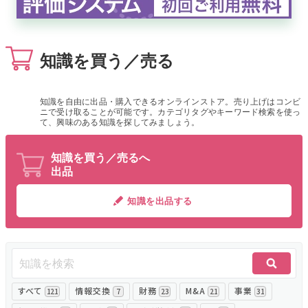
無料でアンケート
知識を買う／売る
匿名360°評価
ちょこっと相談とは？
知識を自由に出品・購入できるオンラインストア。売り上げはコンビ
ニで受け取ることが可能です。カテゴリタグやキーワード検索を使っ
て、興味のある知識を探してみましょう。
新規会員登録
知識を買う／売るへ
出品
ログイン
知識を出品する
すべて
情報交換
財務
M&A
事業
121
7
23
21
31