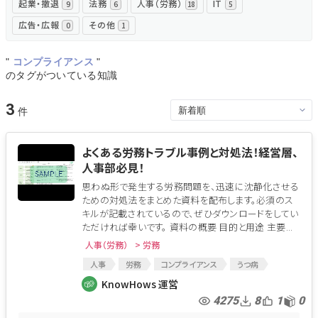
起業・撤退
法務
人事（労務）
IT
9
6
18
5
広告・広報
その他
0
1
"
コンプライアンス
"
のタグがついている知識
3
よくある労務トラブル事例と対処法！経営層、
人事部必見！
思わぬ形で発生する労務問題を、迅速に沈静化させる
ための対処法をまとめた資料を配布します。必須のス
キルが記載されているので、ぜひダウンロードをしてい
ただければ幸いです。 資料の概要 目的と用途 主要...
人事（労務）
> 労務
人事
労務
コンプライアンス
うつ病
トラブル
係争
解雇
労災
人事トラブル
KnowHows 運営
4275
8
1
0