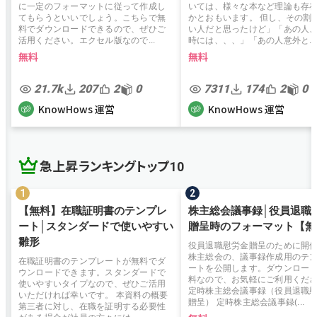
に一定のフォーマットに従って作成し
いては、様々な本など理論も存
てもらうといいでしょう。こちらで無
かとおもいます。 但し、その割
料でダウンロードできるので、ぜひご
い人だと思ったけど」「あの人
活用ください。エクセル版なので...
時には、、、」「あの人意外と...
無料
無料
21.7k
207
2
0
7311
174
2
0
KnowHows 運営
KnowHows 運営
急上昇ランキングトップ10
【無料】在職証明書のテンプレ
株主総会議事録│役員退職
ート│スタンダードで使いやすい
贈呈時のフォーマット【無
雛形
役員退職慰労金贈呈のために開
株主総会の、議事録作成用のテ
在職証明書のテンプレートが無料でダ
ートを公開します。ダウンロー
ウンロードできます。スタンダードで
料なので、お気軽にご利用くだ
使いやすいタイプなので、ぜひご活用
定時株主総会議事録（役員退職
いただければ幸いです。 本資料の概要
贈呈） 定時株主総会議事録(...
第三者に対し、在職を証明する必要性