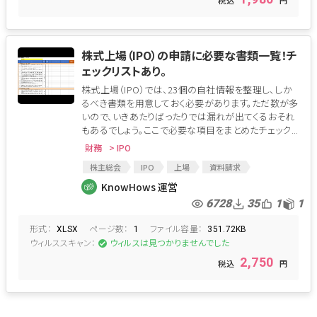
株式上場（IPO）の申請に必要な書類一覧！チ
ェックリストあり。
株式上場（IPO）では、23個の自社情報を整理し、しか
るべき書類を用意しておく必要があります。ただ数が多
いので、いきあたりばったりでは漏れが出てくるおそれ
もあるでしょう。ここで必要な項目をまとめたチェック...
財務
> IPO
株主総会
IPO
上場
資料請求
上場適格
反社会的勢力の排除
役員
監査
KnowHows 運営
経営管理
予算統制
業務管理
資産管理
6728
35
1
1
内部監査
従業員状況
労務
経理
形式：
ページ数：
ファイル容量：
関係会社
コンプライアンス
上場準備
XLSX
1
351.72KB
ウィルススキャン：
ウィルスは見つかりませんでした
2,750