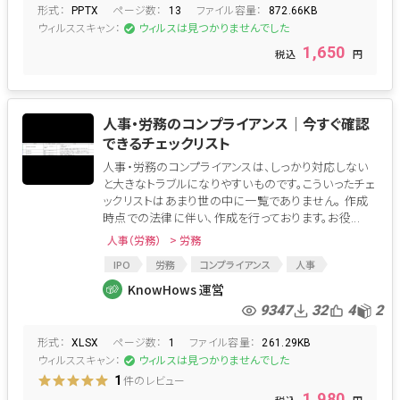
形式：
ページ数：
ファイル容量：
PPTX
13
872.66KB
ウィルススキャン：
ウィルスは見つかりませんでした
1,650
人事・労務のコンプライアンス│今すぐ確認
できるチェックリスト
人事・労務のコンプライアンスは、しっかり対応しない
と大きなトラブルになりやすいものです。こういったチェ
ックリストはあまり世の中に一覧でありません。 作成
時点での法律に伴い、作成を行っております。お役...
人事（労務）
> 労務
IPO
労務
コンプライアンス
人事
リスク
労務管理
リスク管理
KnowHows 運営
IPOチェックリスト
リスク回避
チェックリスト
9347
32
4
2
労務リスク
IPO手続き
経営リスク
形式：
ページ数：
ファイル容量：
労働問題
XLSX
1
261.29KB
ウィルススキャン：
ウィルスは見つかりませんでした
件のレビュー
1
1,980