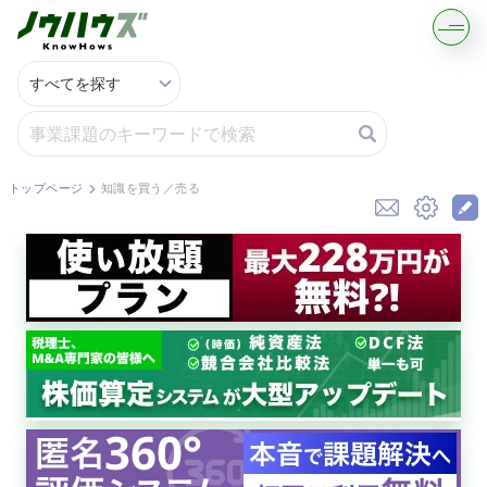
記事・コラムを読む
解決策を募集する
トップページ
知識を買う／売る
知識を買う／売る
契約書ひな型を探す
専門家に電話する
無料で株価を算定
資本政策を無料でお試し