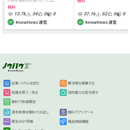
無料
がある場合が社員の方々には...
無料
13.7k
34
0
0
37.1k
62
0
0
KnowHows 運営
KnowHows 運営
記事・コラムを読む
解決策を募集する
知識を買う／売る
契約書ひな型を探す
無料で株価算定
資本政策を無料でお試し
無料でアンケート
匿名360°評価
電話相談機能