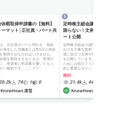
給休暇取得申請書の【無料】
定時株主総会議事録の書き方に
ォーマット│正社員・パート共
困らない！文例や無料テンプレ
ート公開
は、正社員やパート問わず、有給
定時株主総会の議事録は、事業活動に
が発生した労働者には年5日の有給
おける大事な資料です。ここでは、作
を取得させなければいけません。
成に役立つ文例や無料のテンプレート
休暇を取得させるときは、管理の
を公開しています。スムーズな作成の
に、希望者に申請書を書いてもら
ためにお役立てください。 本資料の目
が一般的です。ここでフ...
的と重要なポイント 計算書類...
料
無料
20.2k
74
1
0
21.4k
44
1
0
KnowHows 運営
KnowHows 運営