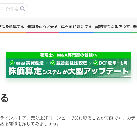
決策を募集する
知識を買う／売る
専門家に電話する
契約書ひな型を探す
無
事・コラムを読む
解決策を募集する
識を買う／売る
契約書ひな型を探
門家に電話する
無料で株価を算定
本政策を無料でお試し
無料でアンケート
る
名360°評価
ちょこっと相談と
ンラインストア。売り上げはコンビニで受け取ることが可能です。カテ
のある知識を探してみましょう。
新規会員登録