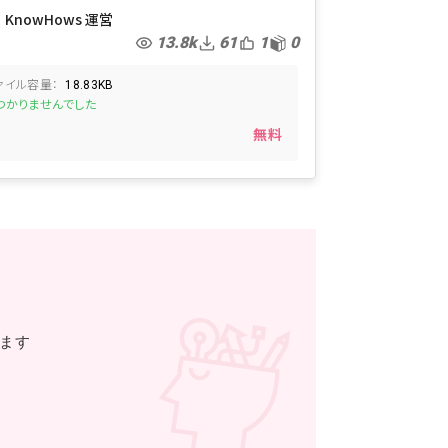
給休暇管理
KnowHows 運営
13.8k
61
1
0
ァイル容量：
18.83KB
つかりませんでした
無料
きます