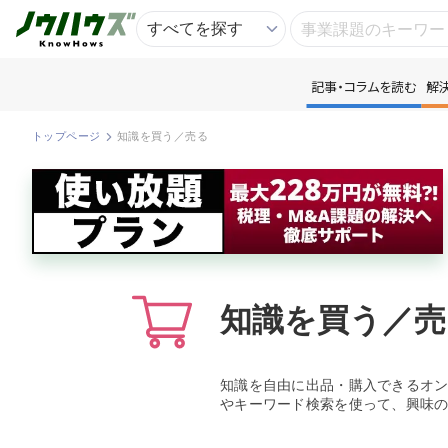
記事・コラムを読む
解
記
トップページ
知識を買う／売る
知
専
資
知識を買う／売
匿
知識を自由に出品・購入できるオ
やキーワード検索を使って、興味