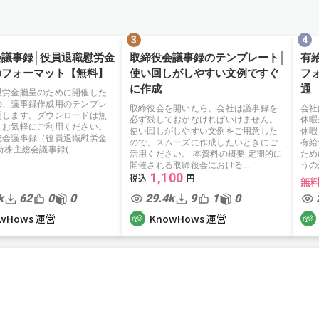
会議事録│役員退職慰労金
取締役会議事録のテンプレート│
有
のフォーマット【無料】
使い回しがしやすい文例ですぐ
フ
に作成
通
慰労金贈呈のために開催した
の、議事録作成用のテンプレ
取締役会を開いたら、会社は議事録を
会社
開します。ダウンロードは無
必ず残しておかなければいけません。
休暇
、お気軽にご利用ください。
使い回しがしやすい文例をご用意した
休暇
総会議事録（役員退職慰労金
ので、スムーズに作成したいときにご
有給
株主総会議事録(...
活用ください。 本資料の概要 定期的に
ため
開催される取締役会における...
うの
1,100
無
k
62
0
0
29.4k
9
1
0
wHows 運営
KnowHows 運営