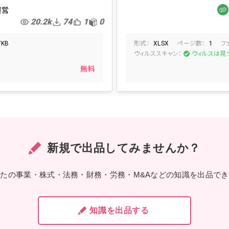
有給休暇管理
有給申請
有
運営
20.2k
74
1
0
形式：
ページ数：
フ
7KB
XLSX
1
ウィルススキャン：
た
ウィルスは見
無料
新規で出品してみませんか？
たの事業・株式・法務・財務・労務・M&Aなどの知識を出品で
知識を出品する