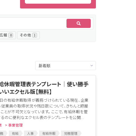
・広報
その他
0
1
給休暇管理表テンプレート│使い勝手
いいエクセル版【無料】
5日の有給休暇取得が義務づけられている現在、企業
各従業員の取得状況や残日数について、きちんと把握
ることが不可欠となっています。 ここで、有給休暇を管
るのに便利なエクセル表のテンプレートを公開...
業
> 事業管理
務
有給
人事
有給休暇
労務管理