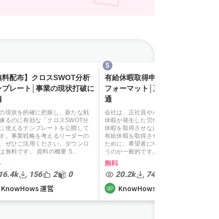
無料配布】クロスSWOT分析
有給休暇取得申請書の【無料】
ンプレート│事業の現状打破に
フォーマット│正社員・パート共
適
通
の現状を的確に把握し、新たな戦
会社は、正社員やパート問わず、有給
練るのに有効な「クロスSWOT分
休暇が発生した労働者には年5日の有給
に使えるテンプレートを公開して
休暇を取得させなければいけません。
す。事業戦略を考えるリーダーの
有給休暇を取得させるときは、管理の
、ぜひご活用ください。ダウンロ
ために、希望者に申請書を書いてもら
は無料です。 資料の概要 S...
うのが一般的です。ここでフ...
料
無料
16.4k
156
2
0
20.2k
74
1
0
KnowHows 運営
KnowHows 運営