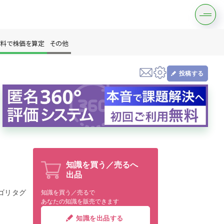
料で株価を算定
その他
投稿する
す
知識を買う／売るへ
出品
は？
ゴリタグ
知識を買う／売るで
あなたの知識を販売できます
知識を出品する