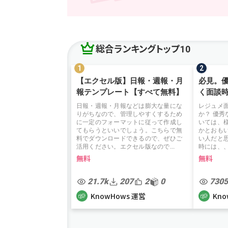
総合ランキングトップ10
【エクセル版】日報・週報・月
必見。
報テンプレート【すべて無料】
く面談
日報・週報・月報などは膨大な量にな
レジュメ
りがちなので、管理しやすくするため
か？ 優
に一定のフォーマットに従って作成し
いては、
てもらうといいでしょう。こちらで無
かとおも
料でダウンロードできるので、ぜひご
い人だと
活用ください。エクセル版なので...
時には、、
無料
無料
21.7k
207
2
0
7305
KnowHows 運営
Kno