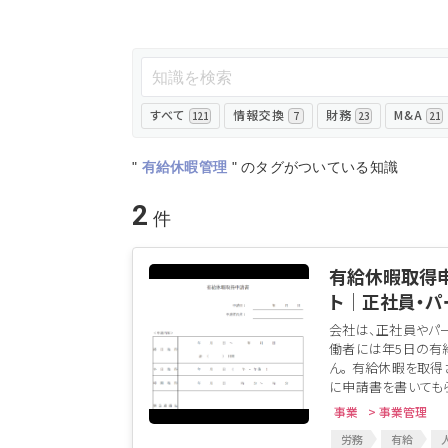
すべて
情報交換
財務
M&A
121
7
23
21
"
有給休暇管理
"
のタグがついている知識
2
有給休暇取得申
ト│正社員・パ
会社は、正社員やパ
働者には年5日の有
ん。 有給休暇を取得
に申請書を書いてもら
事業
> 事業管理
労務
有給