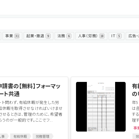
ログイン
事業
起業・撤退
法務
人事（労務）
IT
広告
31
9
6
18
5
請書の【無料】フォーマッ
有
ート共通
の
ート問わず、有給休暇が発生した労
年
給休暇を取得させなければいけませ
は
させるときは、管理のために、希望者
す
うのが一般的です。ここでフ...
理す
事
人事
有給休暇
労務管理
労