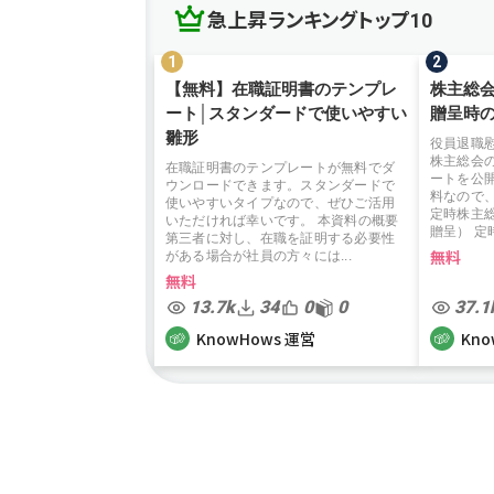
急上昇ランキングトップ10
【無料】在職証明書のテンプレ
株主総
ート│スタンダードで使いやすい
贈呈時
雛形
役員退職
株主総会
在職証明書のテンプレートが無料でダ
ートを公
ウンロードできます。スタンダードで
料なので
使いやすいタイプなので、ぜひご活用
定時株主
いただければ幸いです。 本資料の概要
贈呈） 定時
第三者に対し、在職を証明する必要性
無料
がある場合が社員の方々には...
無料
13.7k
34
0
0
37.1
KnowHows 運営
Kno