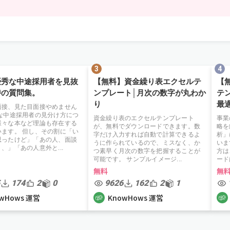
優秀な中途採用者を見抜
【無料】資金繰り表エクセルテ
【
時の質問集。
ンプレート│月次の数字が丸わか
テ
り
最
面接、見た目面接やめません
秀な中途採用者の見分け方につ
資金繰り表のエクセルテンプレート
事業
様々な本など理論も存在する
が、無料でダウンロードできます。数
略を
います。 但し、その割に「い
字だけ入力すれば自動で計算できるよ
析」
思ったけど」「あの人、面談
うに作られているので、ミスなく、か
いま
、」「あの人意外と...
つ素早く月次の数字を把握することが
方は
可能です。 サンプルイメージ...
ード
無料
無
174
2
0
9626
162
2
1
wHows 運営
KnowHows 運営