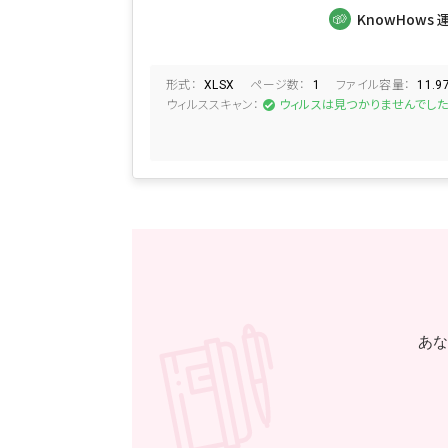
申請書
総務
KnowHows 
形式：
ページ数：
ファイル容量：
XLSX
1
11.9
ウィルススキャン：
ウィルスは見つかりませんでし
あな