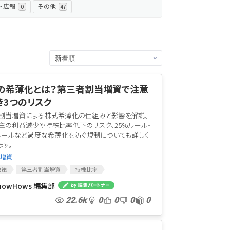
・広報
その他
0
47
の希薄化とは？第三者割当増資で注意
き3つのリスク
割当増資による株式希薄化の仕組みと影響を解説。
主の利益減少や持株比率低下のリスク、25%ルール・
%ルールなど過度な希薄化を防ぐ規制についても詳しく
ます。
 増資
政策
第三者割当増資
持株比率
タルゲイン
クラウドファンディング
nowHows 編集部
の希薄化
日本政策金融公庫
商工組合中央金庫
22.6k
0
0
0
0
25％ルール
300％ルール