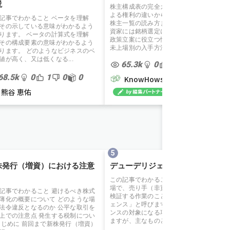
説
株主構成表の完全ガイド。持株比率に
よる権利の違いから所有者別状況・大
記事でわかること ベータを理解
株主一覧の読み方まで詳しく解説。投
その示している意味がわかるよう
資家には銘柄選定に、経営者には資本
ります。 ベータの計算式を理解
政策立案に役立つ情報が満載。上場・
その構成要素の意味がわかるよう
未上場別の入手方法も紹介します。
ります。 どのようなビジネスのベ
値が高く、又は低くなる...
65.3k
0
0
0
0
68.5k
0
1
0
0
KnowHows 編集部
熊谷 恵佑
株発行（増資）における注意
デューデリジェンスとは
この記事でわかること M＆A（買収）の
場で、売り手（非買収企業）の価値を
記事でわかること 避けるべき株式
検証する作業のことを「デューデリジ
薄化の概要について どのような場
ェンス」と呼びます。 デューデリジェ
法令違反となるのか 公平な取引を
ンスの対象になる項目は多岐にわたり
上での注意点 発生する税制につい
ますが、主なものとして...
はじめに 前回まで新株発行（増資）