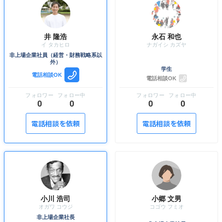
井 隆浩
永石 和也
非上場企業社員（経営・財務戦略系以
外）
学生
電話相談OK
電話相談OK
0
0
0
0
電話相談を依頼
電話相談を依頼
小川 浩司
小郷 文男
非上場企業社長