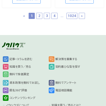
«
1
2
3
4
...
1024
»
記事・コラムを読む
解決策を募集する
知識を買う／売る
契約書ひな型を探す
無料で株価算定
資本政策を無料でお試し
無料でアンケート
匿名360°評価
電話相談機能
コンテンツランキング
ノウハウズについて
知識を買う／売るとは？