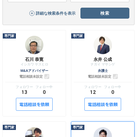
無料でアンケート
詳細な検索条件を
表示
匿名360°評価
ちょこっと相談とは？
石川 恭寛
永井 公成
新規会員登録
M&Aアドバイザー
弁護士
電話相談未設定
電話相談未設定
ログイン
13
0
12
0
電話相談を依頼
電話相談を依頼