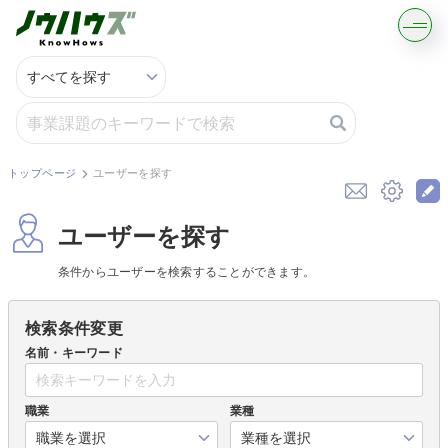
記事・コラムを読む
解決策を募集する
トップページ
ユーザーを探す
知識を買う／売る
ユーザーを探す
契約書ひな型を探す
条件からユーザーを検索することができます。
専門家に電話する
検索条件変更
名前・キーワード
無料で株価を算定
職業
業種
資本政策を無料でお試し