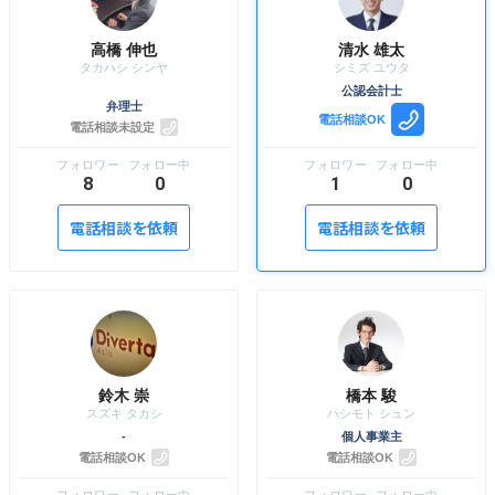
高橋 伸也
清水 雄太
公認会計士
弁理士
電話相談OK
電話相談未設定
8
0
1
0
電話相談を依頼
電話相談を依頼
鈴木 崇
橋本 駿
-
個人事業主
電話相談OK
電話相談OK