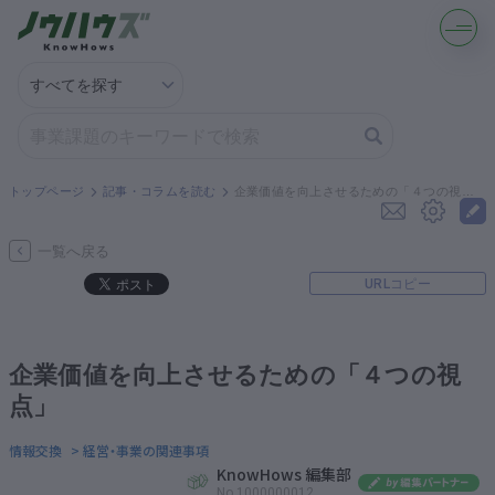
記事・コラムを読む
解決策を募集する
トップページ
記事・コラムを読む
企業価値を向上させるための「４つの視点」
知識を買う／売る
一覧へ戻る
URLコピー
契約書ひな型を探す
専門家に電話する
企業価値を向上させるための「４つの視
点」
無料で株価を算定
情報交換
> 経営・事業の関連事項
KnowHows 編集部
資本政策を無料でお試し
No.1000000012