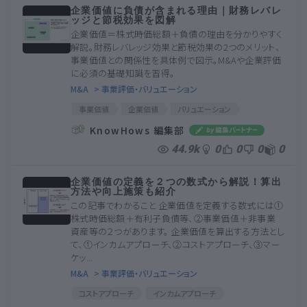
企業価値に負債が含まれる理由｜財務レバレ
ッジと節税効果を図解
企業価値＝株式時価総額＋負債の理由を分かりやすく
解説。財務レバレッジ効果と節税効果の2つのメリット、
事業価値との関係性を具体例で図示。M&Aや企業評価
に必須の基礎知識を習得。
M&A
> 事業評価・バリュエーション
事業価値
企業価値
バリュエーション
財務レバレッジ効果
負債
財務の最適化
KnowHows 編集部
節税効果
44.9k
0
0
0
0
企業価値の定義を２つの数式から解説！算出
方法や向上施策も紹介
この記事でわかること 企業価値を定義する数式には①
株式時価総額＋有利子負債等、②事業価値＋非事業
資産等の２つがあります。 企業価値を算出する方法とし
て、①インカムアプローチ、②コストアプローチ、③マー
ケッ...
M&A
> 事業評価・バリュエーション
コストアプローチ
インカムアプローチ