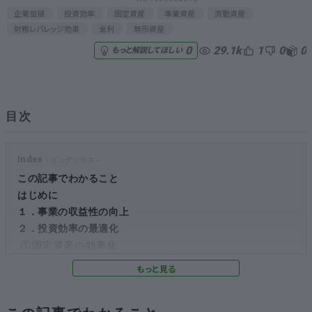
企業価値
投資効率
固定資産
事業資産
流動資産
無料でアンケート
財務レバレッジ効果
金利
無形資産
29.1k
1
0
0
0
もっと解説してほしい
匿名360°評価
ちょこっと相談とは？
目次
新規会員登録
Index
この記事でわかること
ログイン
はじめに
１．事業の収益性の向上
２．投資効率の最適化
①固定資産の効率化
②事業資産（流動資産）の効率化
３．財務状況の見直し
①財務レバレッジ効果とは