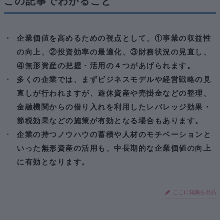
この記事でわかること
②金利による節税効果とは
４．無形資産の把握・活用
まとめ
企業価値を高めるための視点として、①事業の収益性
の向上、②投資効率の最適化、③財務状況の見直し、
④無形資産の把握・活用の４つがあげられます。
多くの企業では、まずビジネスモデルや経営戦略の見
直しが行われますが、遊休資産や売掛金などの整理、
金融機関からの借り入れを利用したレバレッジ効果・
節税効果などの施策が有効となる場合もあります。
企業の持つノウハウの蓄積や人材のモチベーションと
いった無形資産の活用も、中長期的な企業価値の向上
に有効となります。
ここに知識を出品