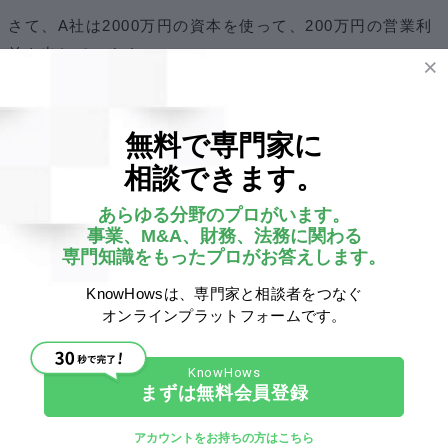
さて、A社は2000万円の資本を使って、200万円の営業利
益を出しています。
このとき、
A社の総資本に対する営業利益の割合は
無料で専門家に
200÷2000=0.1
相談できます。
あらゆる分野のプロがいます。
となります。
事業、M&A、財務、法務に関わる
専門知識をもったプロがお答えします。
これは言い換えると、A社は資本に対し
10％の収益率
を持
KnowHowsは、専門家と相談者をつなぐ
つ、と仮定したことになります。この数字を、
ROA（総資
オンラインプラットフォームです。
産利益率）
と呼びます。
ただし、営業利益からは税金が差し引かれますので、A社
まずは無料会員登録
の実際の収益（
税引き後当期純利益
）は以下のようになり
アカウントをお持ちの方はこちら
ます。