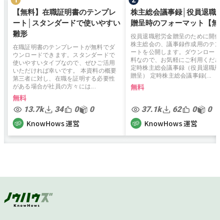
【無料】在職証明書のテンプレ
株主総会議事録│役員退職
ート│スタンダードで使いやすい
贈呈時のフォーマット【無
雛形
役員退職慰労金贈呈のために開
株主総会の、議事録作成用のテ
在職証明書のテンプレートが無料でダ
ートを公開します。ダウンロー
ウンロードできます。スタンダードで
料なので、お気軽にご利用くだ
使いやすいタイプなので、ぜひご活用
定時株主総会議事録（役員退職
いただければ幸いです。 本資料の概要
贈呈） 定時株主総会議事録(...
第三者に対し、在職を証明する必要性
無料
がある場合が社員の方々には...
無料
13.7k
34
0
0
37.1k
62
0
0
KnowHows 運営
KnowHows 運営