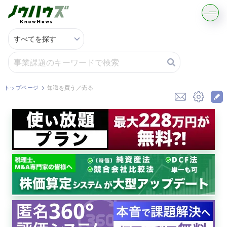
記事・コラムを読む
解決策を募集する
トップページ
知識を買う／売る
知識を買う／売る
契約書ひな型を探す
専門家に電話する
無料で株価を算定
資本政策を無料でお試し