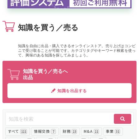
無料でアンケート
知識を買う／売る
匿名360°評価
ちょこっと相談とは？
知識を自由に出品・購入できるオンラインストア。売り上げはコンビ
ニで受け取ることが可能です。カテゴリタグやキーワード検索を使っ
て、興味のある知識を探してみましょう。
新規会員登録
知識を買う／売るへ
出品
ログイン
知識を出品する
すべて
情報交換
財務
M&A
事業
121
7
23
21
31