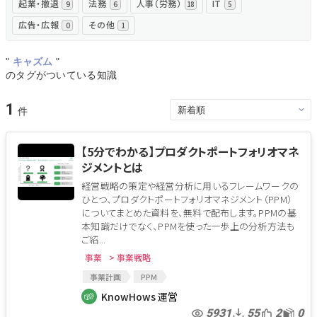
起業・撤退
法務
人事（労務）
IT
9
6
18
5
広告・広報
その他
0
1
"
キャズム
"
のタグがついている知識
1
【5分でわかる】プロダクトポートフォリオマネ
ジメントとは
経営戦略の策定や経営分析に用いるフレームワークの
ひとつ、プロダクトポートフォリオマネジメント（PPM）
についてまとめた資料を、無料で配布します。PPMの基
本知識だけでなく、PPMを使った一歩上の分析方法も
ご紹...
事業
> 事業戦略
事業計画
PPM
プロダクトポートフォリオマネジメント
事業分類
KnowHows 運営
投資判断
キャズム
経営戦略
事業戦略
5931
55
2
0