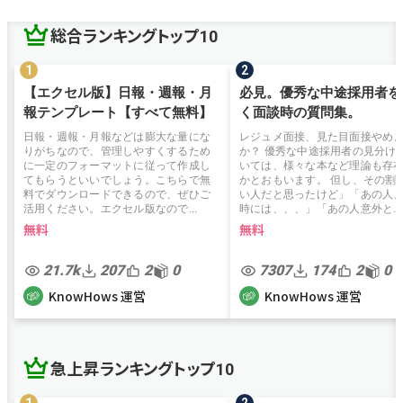
総合ランキングトップ10
【エクセル版】日報・週報・月
必見。優秀な中途採用者を
報テンプレート【すべて無料】
く面談時の質問集。
日報・週報・月報などは膨大な量にな
レジュメ面接、見た目面接やめ
りがちなので、管理しやすくするため
か？ 優秀な中途採用者の見分け
に一定のフォーマットに従って作成し
いては、様々な本など理論も存
てもらうといいでしょう。こちらで無
かとおもいます。 但し、その割
料でダウンロードできるので、ぜひご
い人だと思ったけど」「あの人
活用ください。エクセル版なので...
時には、、、」「あの人意外と...
無料
無料
21.7k
207
2
0
7307
174
2
0
KnowHows 運営
KnowHows 運営
急上昇ランキングトップ10