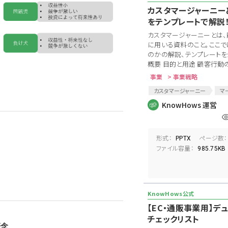
カスタマージャーニー
をテンプレートで解説
カスタマージャーニーとは
に用いる資料のこと。ここ
のかの解説、テンプレートを
概要 目的と用途 顧客行動の
事業
> 事業戦略
カスタマージャーニー
マ
顧客満足度
顧客行動
KnowHows 運営
店頭施策
SNS
形式：
ページ数：
PPTX
ファイル容量：
985.75KB
【EC・通販事業用】デ
チェックリスト
概念