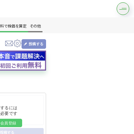
料で株価を算定
その他
投稿する
す
は？
をするには
が必要です
料会員登録
投稿する