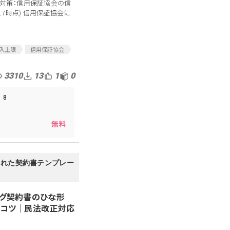
ナ対策：信用保証協会の信
/17時点) 信用保証協会に
入上限
信用保証協会
ルス
コロナウイルス
信用保証制度
3310
13
1
0
ーフティーネット
ナ保証
コロナ保証制度
8
中小企業支援
制度
無料
された契約書テンプレー
ング契約書のひな形
のコツ│民法改正対応