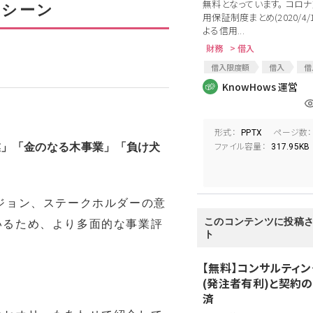
無料となっています。 コロ
用シーン
用保証制度まとめ(2020/4
よる信用...
財務
> 借入
借入限度額
借入
借
個人借入
新型コロナウイ
KnowHows 運営
コロナショック
コロナ
セーフティーネット保証
セ
経営安定関連保証
コロ
形式：
ページ数：
PPTX
コロナウィルスによる経済対策
ファイル容量：
業」「金のなる木事業」「負け犬
317.95KB
中小企業借入
国の保証
ジョン、ステークホルダーの意
このコンテンツに投稿
いるため、より多面的な事業評
ト
【無料】コンサルティ
(発注者有利)と契約
済