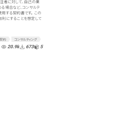
受注者に対して、自己の業
める場合など、コンサルテ
用する契約書です。 この
有利にすることを想定して
グ契約
コンサルティング
ンサル契約
20.9k
673
5