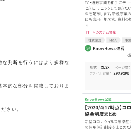
EC・通販事業を相手にデュ
ときに、チェックしておきた
料を配布します。新規事業
にも応用可能です。 資料の概
ス...
IT
> システム開発
株式譲渡
M&A
事
デューデリジェンス
事業D
KnowHows 運営
法務DD
EC事業
ロ
EC新規事業
通販
E
緻な判断を行うにはより多様な
資料要求リスト
意向表明
形式：
ページ数：
XLSX
事業譲渡契約
事業譲渡
ファイル容量：
293.92KB
基本的な部分を掲載しておりま
【2020/4/17時点
ください。
協会制度まとめ
新型コロナウイルス感染症
の信用保証制度をまとめた