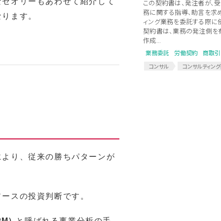
なセオリーもあわせて紹介して
この契約書は、発注者が、
務に関する指導、助言を求
なります。
ィング業務を委託する際に使
契約書は、業務の発注側を
作成...
業務委託
労働契約
商取引
コンサル
コンサルティン
コンサルティング発注
コ
により、従来の勝ちパターンが
ソースの投資判断です。
PM）
と呼ばれる事業分析の手