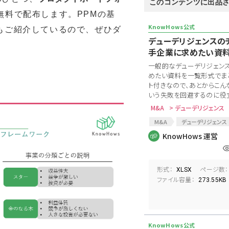
このコンテンツに出品
無料で配布します。PPMの基
もご紹介しているので、ぜひダ
デューデリジェンスの
手企業に求めたい資
一般的なデューデリジェン
めたい資料を一覧形式でまと
ト付きなので、あとからこん
いう失敗を回避するのに役立ち
M&A
> デューデリジェンス
M&A
デューデリジェンス
ロジスティクス
EC新規事
KnowHows 運営
資料要求リスト
形式：
ページ数：
XLSX
ファイル容量：
273.55KB