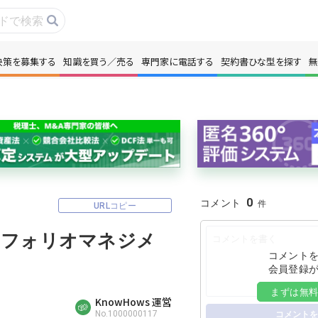
決策を募集する
知識を買う／売る
専門家に電話する
契約書ひな型を探す
無
事・コラムを読む
解決策を募集する
識を買う／売る
契約書ひな型を探
門家に電話する
無料で株価を算定
0
コメント
URLコピー
本政策を無料でお試し
無料でアンケート
トフォリオマネジメ
名360°評価
ちょこっと相談と
コメント
会員登録
まずは無
KnowHows 運営
新規会員登録
No.1000000117
コメントを