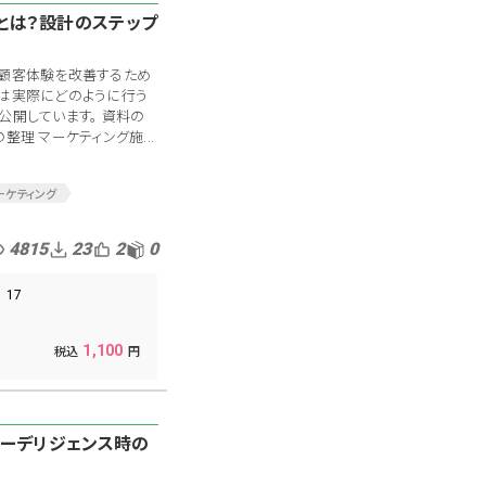
とは？設計のステップ
！
、顧客体験を改善するため
では実際にどのように行う
公開しています。 資料の
整理 マーケティング施...
ーケティング
広報
営業
4815
23
2
0
17
1,100
ューデリジェンス時の