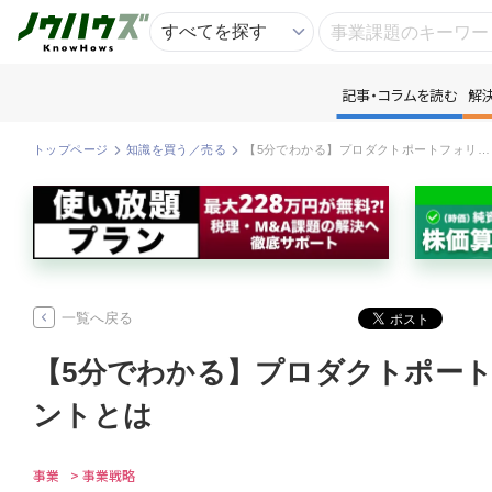
記事・コラムを読む
解
記
トップページ
知識を買う／売る
【5分でわかる】プロダクトポートフォリオマネジメントとは
知
専
一覧へ戻る
資
【5分でわかる】プロダクトポー
匿
ントとは
事業
> 事業戦略