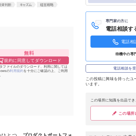
投資判断
キャズム
経営戦略
ログイン
専門家の方に
電話相談す
電話相
無料
待機中の専
規約に同意してダウンロード
タファイルのダウンロード、利用に関しては
電話相談を
Howsの
利用規約
を十分にご確認の上、ご利用
。
この投稿に
興味を持ったユ
います。
この場所に知識を出品でき
この場所
のひとつ、
プロダクトポートフォ