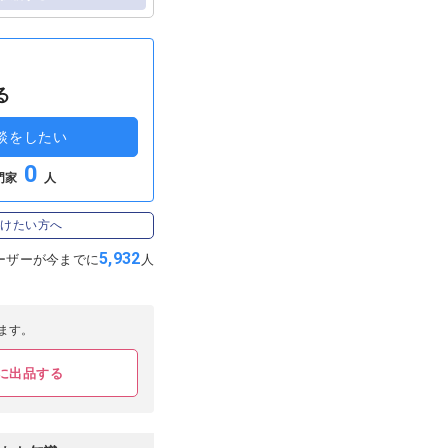
る
談をしたい
0
門家
人
受けたい方へ
5,932
ーザーが
今までに
人
ます。
に出品する