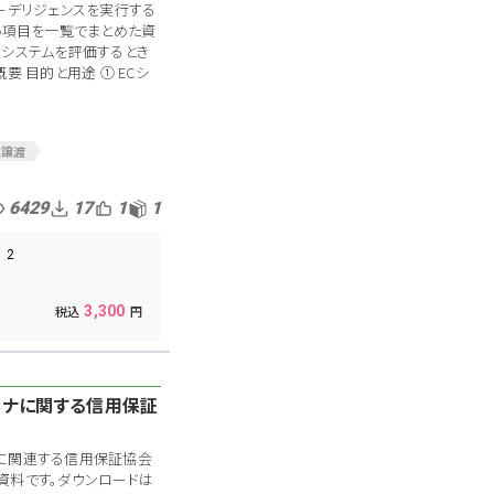
ーデリジェンスを実行する
い項目を一覧でまとめた資
のシステムを評価するとき
要 目的と用途 ① ECシ
業譲渡
D
システムDD
ジスティクス
6429
17
1
1
Cシステム
書
新規事業
2
契約書
通販事業
3,300
】コロナに関する信用保証
に関連する信用保証協会
資料です。ダウンロードは