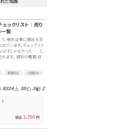
された知識
チェックリスト│売り
料一覧
スで、相手企業に提出を求
めています。チェックリス
なはずじゃなかった……と
ます。 資料の概要 目...
事業DD
法務DD
業
通販
8324
30
3
2
1
2,750