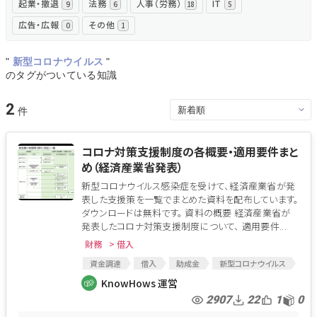
起業・撤退
法務
人事（労務）
IT
9
6
18
5
広告・広報
その他
0
1
"
新型コロナウイルス
"
のタグがついている知識
2
コロナ対策支援制度の各概要・適用要件まと
め（経済産業省発表）
新型コロナウイルス感染症を受けて、経済産業省が発
表した支援策を一覧でまとめた資料を配布しています。
ダウンロードは無料です。 資料の概要 経済産業省が
発表したコロナ対策支援制度について、 適用要件...
財務
> 借入
資金調達
借入
助成金
新型コロナウイルス
支援
コロナショック
コロナ
コロナ保証
KnowHows 運営
コロナ保証制度
コロナウィルスによる経済対策
2907
22
1
0
コロナ対策
支援制度
支援金