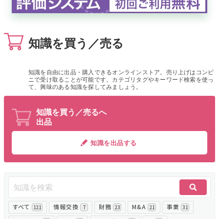
無料でアンケート
知識を買う／売る
匿名360°評価
ちょこっと相談とは？
知識を自由に出品・購入できるオンラインストア。売り上げはコンビ
ニで受け取ることが可能です。カテゴリタグやキーワード検索を使っ
て、興味のある知識を探してみましょう。
新規会員登録
知識を買う／売るへ
出品
ログイン
知識を出品する
すべて
情報交換
財務
M&A
事業
121
7
23
21
31