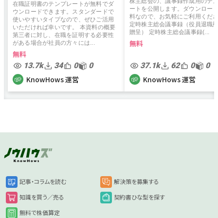
株主総会の、議事録作成用のテ
在職証明書のテンプレートが無料でダ
ートを公開します。ダウンロー
ウンロードできます。スタンダードで
料なので、お気軽にご利用くだ
使いやすいタイプなので、ぜひご活用
定時株主総会議事録（役員退職
いただければ幸いです。 本資料の概要
贈呈） 定時株主総会議事録(...
第三者に対し、在職を証明する必要性
無料
がある場合が社員の方々には...
無料
13.7k
34
0
0
37.1k
62
0
0
KnowHows 運営
KnowHows 運営
記事・コラムを読む
解決策を募集する
知識を買う／売る
契約書ひな型を探す
無料で株価算定