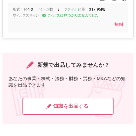
セーフティーネット保証
セーフティーネット
形式：
ページ数：
ファイル容量：
経営安定関連保証
コロナ保証
コロナ保証制度
PPTX
8
317.95KB
ウィルススキャン：
ウィルスは見つかりませんでした
コロナウィルスによる経済対策
中小企業支援
中小企業借入
国の保証制度
無料
新規で出品してみませんか？
あなたの事業・株式・法務・財務・労務・M&Aなどの知
識を出品できます
知識を出品する