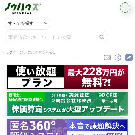
記事・コラムを読む
解決策を募集する
トップページ
知識を買う／売る
知識を買う／売る
契約書ひな型を探す
専門家に電話する
無料で株価を算定
資本政策を無料でお試し