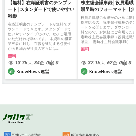
【無料】在職証明書のテンプレ
株主総会議事録│役員退職
ート│スタンダードで使いやすい
贈呈時のフォーマット【無
雛形
役員退職慰労金贈呈のために開
株主総会の、議事録作成用のテ
在職証明書のテンプレートが無料でダ
ートを公開します。ダウンロー
ウンロードできます。スタンダードで
料なので、お気軽にご利用くだ
使いやすいタイプなので、ぜひご活用
定時株主総会議事録（役員退職
いただければ幸いです。 本資料の概要
贈呈） 定時株主総会議事録(...
第三者に対し、在職を証明する必要性
無料
がある場合が社員の方々には...
無料
13.7k
34
0
0
37.1k
62
0
0
KnowHows 運営
KnowHows 運営
記事・コラムを読む
解決策を募集する