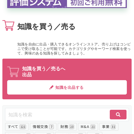
無料でアンケート
知識を買う／売る
匿名360°評価
ちょこっと相談とは？
知識を自由に出品・購入できるオンラインストア。売り上げはコンビ
ニで受け取ることが可能です。カテゴリタグやキーワード検索を使っ
て、興味のある知識を探してみましょう。
新規会員登録
知識を買う／売るへ
出品
ログイン
知識を出品する
すべて
情報交換
財務
M&A
事業
121
7
23
21
31