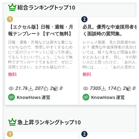
総合ランキングトップ10
【エクセル版】日報・週報・月
必見。優秀な中途採用者を
報テンプレート【すべて無料】
く面談時の質問集。
日報・週報・月報などは膨大な量にな
レジュメ面接、見た目面接やめ
りがちなので、管理しやすくするため
か？ 優秀な中途採用者の見分け
に一定のフォーマットに従って作成し
いては、様々な本など理論も存
てもらうといいでしょう。こちらで無
かとおもいます。 但し、その割
料でダウンロードできるので、ぜひご
い人だと思ったけど」「あの人
活用ください。エクセル版なので...
時には、、、」「あの人意外と...
無料
無料
21.7k
207
2
0
7305
174
2
0
KnowHows 運営
KnowHows 運営
急上昇ランキングトップ10