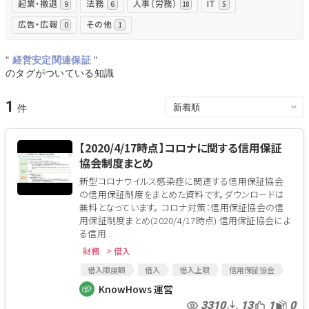
起業・撤退
法務
人事（労務）
IT
9
6
18
5
広告・広報
その他
0
1
"
経営安定関連保証
"
のタグがついている知識
1
【2020/4/17時点】コロナに関する信用保証
協会制度まとめ
新型コロナウイルス感染症に関連する信用保証協会
の信用保証制度をまとめた資料です。ダウンロードは
無料となっています。 コロナ対策：信用保証協会の信
用保証制度まとめ(2020/4/17時点) 信用保証協会によ
る信用...
財務
> 借入
借入限度額
借入
借入上限
信用保証協会
個人借入
新型コロナウイルス
コロナウイルス
KnowHows 運営
コロナショック
コロナ
信用保証制度
3310
13
1
0