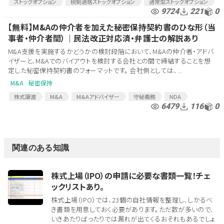
ストックオプション
税制適格ストックオプション
通常型ストックオプション
9724
221
0
株式報酬型ストックオプション
有償型ストックオプション
ストック・オプション
税制適格ストック・オプション
【無料】M&Aの仲介者を加えた秘密保持契約書のひな形（当
税制非適格ストック・オプション
通常型ストック・オプション
ストック
事者・仲介者間）｜民法改正対応済・弁護士の解説あり
割当
M&A支援を実施するかどうかの検討段階において、M&Aの仲介者・アドバ
イザーと、M&Aでのバイアウトを検討する会社との間で締結することを想
定した秘密保持契約書のフォーマットです。 会社側としては、...
M&A
秘密保持
株式譲渡
M&A
M＆Aアドバイザー
守秘義務
NDA
6479
116
0
秘密保持
CA
コンフィデンシャルアグリーメント
ノンディスクロージャーアグリーメント
仲介
守秘義務契約
秘密保持契約
M&A契約
意向表明
M&A関連
M&A関連契約書
MAアドバイザー
関連のある知識
株式上場（IPO）の申請に必要な書類一覧！チェ
ックリストあり。
株式上場（IPO）では、23個の自社情報を整理し、しかるべ
き書類を用意しておく必要があります。ただ数が多いので、
いきあたりばったりでは漏れが出てくるおそれもあるでしょ