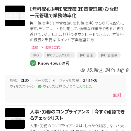
【無料配布】押印管理簿（印章管理簿）ひな形│
一元管理で業務効率化
押印管理簿（印章管理簿、契約管理簿）のひな形を配布し
ます。テンプレートを利用して、煩雑な作業をできるかぎり
避けていきましょう。無料でダウンロードできます。 本資料
の概要と重要なポイント 事業運営にあ...
法務
> 法務（契約）
IPO
IPOチェックリスト
押印管理
押印管理簿
捺印
捺印管理
捺印管理簿
押印
契約管理
KnowHows 運営
IPO手続き
契約管理簿
代表印
15.9k
34
1
0
形式：
ページ数：
ファイル容量：
XLSX
4
34.59KB
ウィルススキャン：
ウィルスは見つかりませんでした
無料
人事・労務のコンプライアンス│今すぐ確認でき
るチェックリスト
人事・労務のコンプライアンスは、しっかり対応しないと大