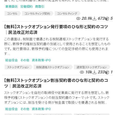
業務委託
労働契約
商取引
コンサル
コンサルティング契約
コンサルティング
20.9k
673
5
コンサルティング発注
コンサル契約
【無料】ストックオプション発行要項のひな形と契約のコツ
│民法改正対応済
この書面は、税制面で優遇される税制適格ストックオプションを発行する
際に、新株予約権割当契約書の別紙として使用されることを想定したもの
です。 発行要項は、新株予約権についての登記手続の際にも使用されま
す...
総会役会
その他
資本政策・IPO
ストックオプション
税制適格ストックオプション
通常型ストックオプション
10k
233
1
株式報酬型ストックオプション
有償型ストックオプション
ストック・オプション
税制適格ストック・オプション
【無料】ストックオプション割当契約書のひな形と契約のコ
通常型ストック・オプション
SO
ストック
民法改正
ツ│民法改正対応済
ストックオプションを自社の取締役や従業員に発行する際を想定した、新
株予約権（ストックオプション）の割当契約書のフォーマットです。 ストック
オプションには、割当を受ける側が税金面で取扱いを優遇される税制...
総会役会
その他
資本政策・IPO