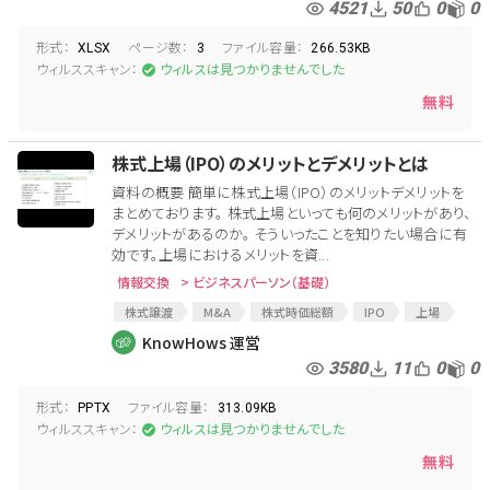
4521
50
0
0
形式：
ページ数：
ファイル容量：
XLSX
3
266.53KB
ウィルススキャン：
ウィルスは見つかりませんでした
無料
株式上場（IPO）のメリットとデメリットとは
資料の概要 簡単に株式上場（IPO）のメリットデメリットを
まとめております。 株式上場といっても何のメリットがあり、
デメリットがあるのか。 そういったことを知りたい場合に有
効です。上場におけるメリットを資...
情報交換
> ビジネスパーソン（基礎）
株式譲渡
M&A
株式時価総額
IPO
上場
株式上場
IPOコンサルタント
上場申請
KnowHows 運営
IPOチェックリスト
IPO手続き
上場メリット
3580
11
0
0
形式：
ファイル容量：
PPTX
313.09KB
ウィルススキャン：
ウィルスは見つかりませんでした
無料