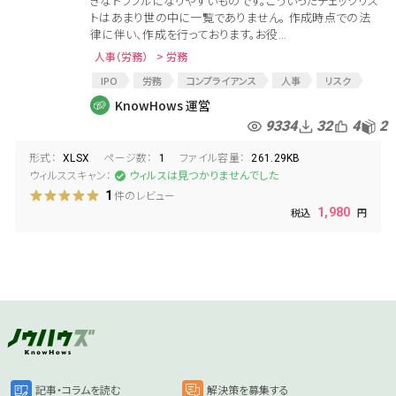
きなトラブルになりやすいものです。こういったチェックリス
トはあまり世の中に一覧でありません。 作成時点での法
律に伴い、作成を行っております。お役...
人事（労務）
> 労務
IPO
労務
コンプライアンス
人事
リスク
労務管理
リスク管理
IPOチェックリスト
KnowHows 運営
リスク回避
チェックリスト
労務リスク
IPO手続き
9334
32
4
2
経営リスク
労働問題
形式：
ページ数：
ファイル容量：
XLSX
1
261.29KB
ウィルススキャン：
ウィルスは見つかりませんでした
件のレビュー
1
1,980
記事・コラムを読む
解決策を募集する