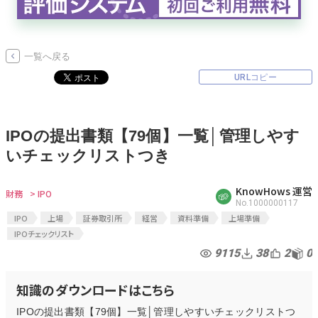
無料でアンケート
一覧へ戻る
匿名360°評価
URLコピー
ちょこっと相談とは？
IPOの提出書類【79個】一覧│管理しやす
いチェックリストつき
新規会員登録
KnowHows 運営
ログイン
財務
> IPO
No.1000000117
IPO
上場
証券取引所
経営
資料準備
上場準備
IPOチェックリスト
9115
38
2
0
知識のダウンロードはこちら
IPOの提出書類【79個】一覧│管理しやすいチェックリストつ