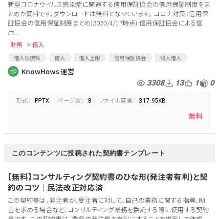
新型コロナウイルス感染症に関連する信用保証協会の信用保証制度をま
とめた資料です。ダウンロードは無料となっています。 コロナ対策：信用保
証協会の信用保証制度まとめ(2020/4/17時点) 信用保証協会による信
用...
財務
> 借入
借入限度額
借入
借入上限
信用保証協会
個人借入
新型コロナウイルス
コロナウイルス
コロナショック
コロナ
KnowHows 運営
信用保証制度
セーフティーネット保証
セーフティーネット
3308
13
1
0
経営安定関連保証
コロナ保証
コロナ保証制度
形式：
ページ数：
ファイル容量：
コロナウィルスによる経済対策
中小企業支援
中小企業借入
PPTX
8
317.95KB
国の保証制度
無料
このコンテンツに投稿された契約書テンプレート
【無料】コンサルティング契約書のひな形(発注者有利)と契
約のコツ│民法改正対応済
この契約書は、発注者が、受注者に対して、自己の業務に関する指導、助
言を求める場合など、コンサルティング業務を委託する際に使用する契約
書です。 この契約書は、業務の発注側を有利にすることを想定して作成...