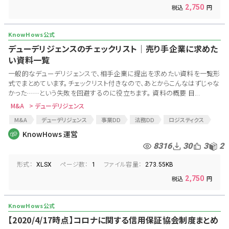
2,750
デューデリジェンスのチェックリスト│売り手企業に求めた
い資料一覧
一般的なデューデリジェンスで、相手企業に提出を求めたい資料を一覧形
式でまとめています。チェックリスト付きなので、あとからこんなはずじゃな
かった……という失敗を回避するのに役立ちます。 資料の概要 目...
M&A
> デューデリジェンス
M&A
デューデリジェンス
事業DD
法務DD
ロジスティクス
EC新規事業
通販
資料要求リスト
KnowHows 運営
8316
30
3
2
形式：
ページ数：
ファイル容量：
XLSX
1
273.55KB
2,750
【2020/4/17時点】コロナに関する信用保証協会制度まとめ