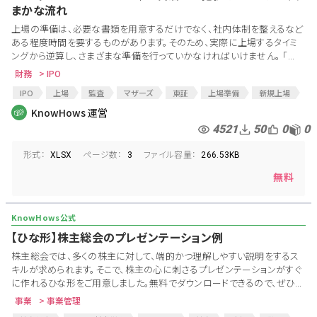
まかな流れ
上場の準備は、必要な書類を用意するだけでなく、社内体制を整えるなど
ある程度時間を要するものがあります。そのため、実際に上場するタイミ
ングから逆算し、さまざまな準備を行っていかなければいけません。 「...
財務
> IPO
IPO
上場
監査
マザーズ
東証
上場準備
新規上場
社外取締役
KnowHows 運営
4521
50
0
0
形式：
ページ数：
ファイル容量：
XLSX
3
266.53KB
無料
【ひな形】株主総会のプレゼンテーション例
株主総会では、多くの株主に対して、端的かつ理解しやすい説明をするス
キルが求められます。そこで、株主の心に刺さるプレゼンテーションがすぐ
に作れるひな形をご用意しました。無料でダウンロードできるので、ぜひ...
事業
> 事業管理