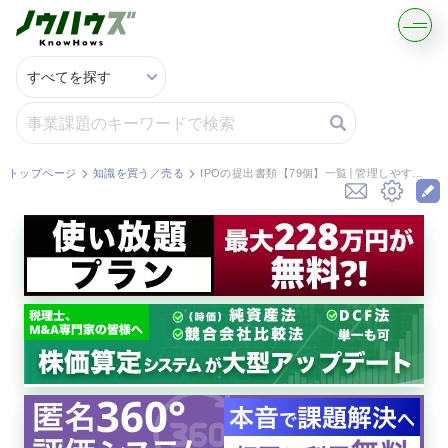
記事・コラムを読む
解決策を募集する
トップページ
知識を買う／売る
IPOの提出書類【79個】一覧│管理しやすいチェックリストつき
知識を買う／売る
契約書ひな型を探す
専門家に電話する
無料で株価を算定
資本政策を無料でお試し