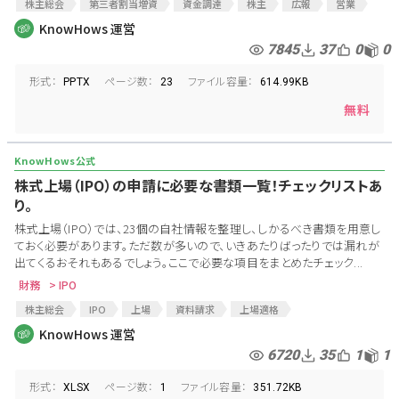
株主総会
第三者割当増資
資金調達
株主
広報
営業
雛形
プレゼンテーション
対外発表
事業説明
会社説明
KnowHows 運営
役員会
IR
7845
37
0
0
形式：
ページ数：
ファイル容量：
PPTX
23
614.99KB
無料
株式上場（IPO）の申請に必要な書類一覧！チェックリストあ
り。
株式上場（IPO）では、23個の自社情報を整理し、しかるべき書類を用意し
ておく必要があります。ただ数が多いので、いきあたりばったりでは漏れが
出てくるおそれもあるでしょう。ここで必要な項目をまとめたチェック...
財務
> IPO
株主総会
IPO
上場
資料請求
上場適格
反社会的勢力の排除
役員
監査
経営管理
予算統制
KnowHows 運営
業務管理
資産管理
内部監査
従業員状況
労務
経理
6720
35
1
1
関係会社
コンプライアンス
上場準備
形式：
ページ数：
ファイル容量：
XLSX
1
351.72KB