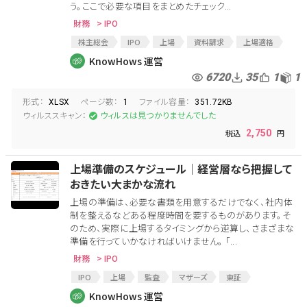
う。ここで必要な項目をまとめたチェック...
財務
> IPO
株主総会
IPO
上場
資料請求
上場適格
反社会的勢力の排除
役員
監査
経営管理
KnowHows 運営
予算統制
業務管理
資産管理
内部監査
6720
35
1
1
従業員状況
労務
経理
関係会社
形式：
ページ数：
ファイル容量：
コンプライアンス
上場準備
XLSX
1
351.72KB
ウィルススキャン：
ウィルスは見つかりませんでした
2,750
上場準備のスケジュール│経営層なら把握して
おきたい大まかな流れ
上場の準備は、必要な書類を用意するだけでなく、社内体
制を整えるなどある程度時間を要するものがあります。そ
のため、実際に上場するタイミングから逆算し、さまざまな
準備を行っていかなければいけません。 「...
財務
> IPO
IPO
上場
監査
マザーズ
東証
上場準備
新規上場
社外取締役
KnowHows 運営