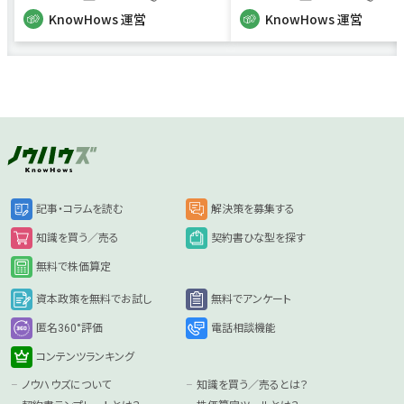
KnowHows 運営
KnowHows 運営
記事・コラムを読む
解決策を募集する
知識を買う／売る
契約書ひな型を探す
無料で株価算定
資本政策を無料でお試し
無料でアンケート
匿名360°評価
電話相談機能
コンテンツランキング
ノウハウズについて
知識を買う／売るとは？