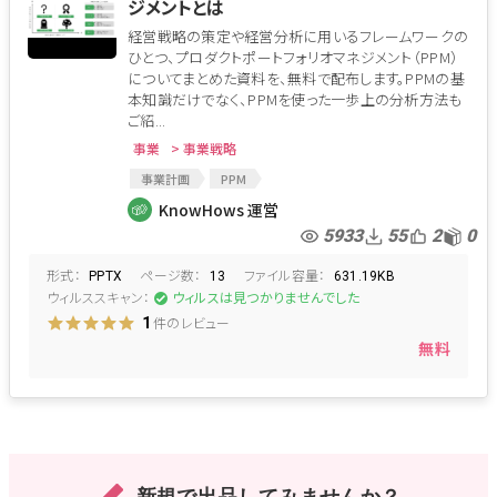
ジメントとは
経営戦略の策定や経営分析に用いるフレームワークの
ひとつ、プロダクトポートフォリオマネジメント（PPM）
についてまとめた資料を、無料で配布します。PPMの基
本知識だけでなく、PPMを使った一歩上の分析方法も
ご紹...
事業
> 事業戦略
事業計画
PPM
プロダクトポートフォリオマネジメント
事業分類
KnowHows 運営
投資判断
キャズム
経営戦略
事業戦略
5933
55
2
0
ビジョン
コロナショック
形式：
ページ数：
ファイル容量：
PPTX
13
631.19KB
ウィルススキャン：
ウィルスは見つかりませんでした
件のレビュー
1
無料