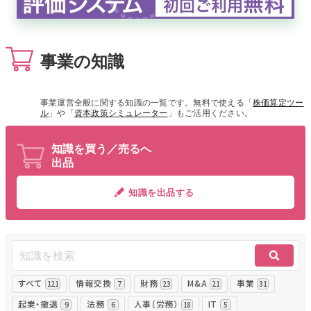
無料でアンケート
事業の知識
匿名360°評価
ちょこっと相談とは？
事業運営全般に関する知識の一覧です。無料で使える「
株価算定ツー
ル
」や「
資本政策シミュレーター
」もご活用ください。
知識を買う／売るへ
新規会員登録
出品
ログイン
知識を出品する
すべて
情報交換
財務
M&A
事業
121
7
23
21
31
起業・撤退
法務
人事（労務）
IT
9
6
18
5