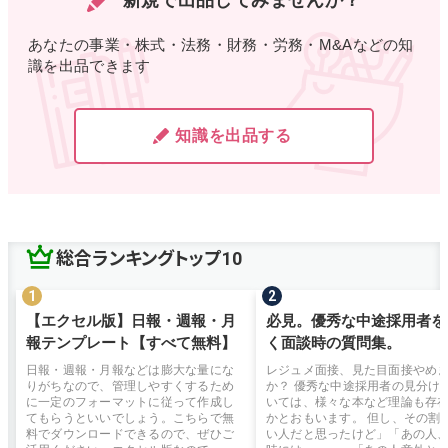
新規で出品してみませんか？
あなたの事業・株式・法務・財務・労務・M&Aなどの知
識を出品できます
知識を出品する
総合ランキングトップ10
【エクセル版】日報・週報・月
必見。優秀な中途採用者を
報テンプレート【すべて無料】
く面談時の質問集。
日報・週報・月報などは膨大な量にな
レジュメ面接、見た目面接やめ
りがちなので、管理しやすくするため
か？ 優秀な中途採用者の見分け
に一定のフォーマットに従って作成し
いては、様々な本など理論も存
てもらうといいでしょう。こちらで無
かとおもいます。 但し、その割
料でダウンロードできるので、ぜひご
い人だと思ったけど」「あの人