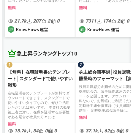
活用ください。エクセル版なので...
時には、、、」「あの人意外と...
無料
無料
21.7k
207
2
0
7311
174
2
0
KnowHows 運営
KnowHows 運営
急上昇ランキングトップ10
【無料】在職証明書のテンプレ
株主総会議事録│役員退職
ート│スタンダードで使いやすい
贈呈時のフォーマット【無
雛形
役員退職慰労金贈呈のために開
株主総会の、議事録作成用のテ
在職証明書のテンプレートが無料でダ
ートを公開します。ダウンロー
ウンロードできます。スタンダードで
料なので、お気軽にご利用くだ
使いやすいタイプなので、ぜひご活用
定時株主総会議事録（役員退職
いただければ幸いです。 本資料の概要
贈呈） 定時株主総会議事録(...
第三者に対し、在職を証明する必要性
無料
がある場合が社員の方々には...
無料
13.7k
34
0
0
37.1k
62
0
0