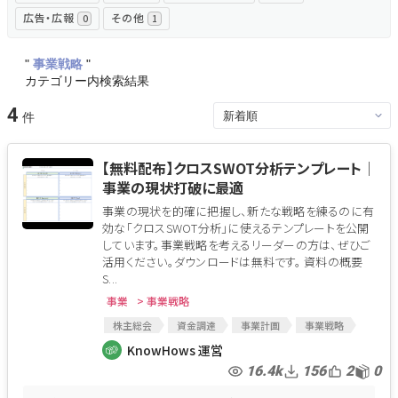
広告・広報
その他
0
1
"
事業戦略
"
カテゴリー内検索結果
4
【無料配布】クロスSWOT分析テンプレート│
事業の現状打破に最適
事業の現状を的確に把握し、新たな戦略を練るのに有
効な「クロスSWOT分析」に使えるテンプレートを公開
しています。事業戦略を考えるリーダーの方は、ぜひご
活用ください。ダウンロードは無料です。 資料の概要
S...
事業
> 事業戦略
株主総会
資金調達
事業計画
事業戦略
事業計画書
経営ビジョン
ビジョン
KnowHows 運営
戦略策定
採用戦略
16.4k
156
2
0