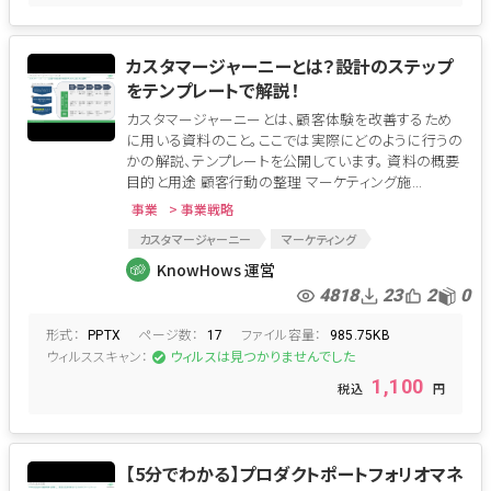
カスタマージャーニーとは？設計のステップ
をテンプレートで解説！
カスタマージャーニーとは、顧客体験を改善するため
に用いる資料のこと。ここでは実際にどのように行うの
かの解説、テンプレートを公開しています。 資料の概要
目的と用途 顧客行動の整理 マーケティング施...
事業
> 事業戦略
カスタマージャーニー
マーケティング
顧客満足度
顧客行動
広報
営業
KnowHows 運営
店頭施策
SNS
4818
23
2
0
形式：
ページ数：
ファイル容量：
PPTX
17
985.75KB
ウィルススキャン：
ウィルスは見つかりませんでした
1,100
【5分でわかる】プロダクトポートフォリオマネ