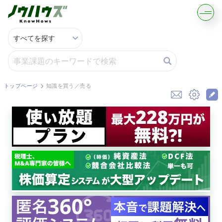
記事・コラムを読む
解決策を募集する
トップページ
知識を買う／売る
知識を買う／売る
契約書ひな型を探す
専門家に電話する
無料で株価を算定
資本政策を無料でお試し