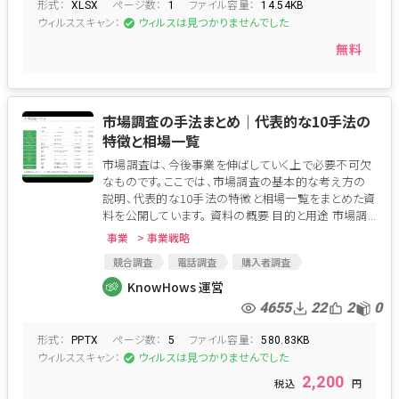
形式：
ページ数：
ファイル容量：
XLSX
1
14.54KB
ウィルススキャン：
ウィルスは見つかりませんでした
無料
市場調査の手法まとめ│代表的な10手法の
特徴と相場一覧
市場調査は、今後事業を伸ばしていく上で必要不可欠
なものです。ここでは、市場調査の基本的な考え方の
説明、代表的な10手法の特徴と相場一覧をまとめた資
料を公開しています。 資料の概要 目的と用途 市場調...
事業
> 事業戦略
競合調査
電話調査
購入者調査
ホームユーステスト
デプスインタビュー
座談会
KnowHows 運営
市場調査
ミステリーショッパー
消費者調査
4655
22
2
0
試食
インターネット調査
試乗
郵送調査
形式：
ページ数：
ファイル容量：
該当調査
PPTX
5
580.83KB
ウィルススキャン：
ウィルスは見つかりませんでした
2,200