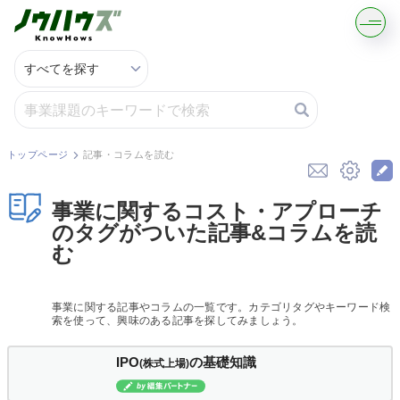
記事・コラムを読む
解決策を募集する
トップページ
記事・コラムを読む
知識を買う／売る
事業に関するコスト・アプローチ
のタグがついた記事&コラムを読
契約書ひな型を探す
む
専門家に電話する
事業に関する記事やコラムの一覧です。カテゴリタグやキーワード検
索を使って、興味のある記事を探してみましょう。
無料で株価を算定
IPO
の基礎知識
(株式上場)
資本政策を無料でお試し