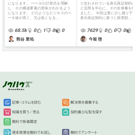
になります。 ベータの計算式を理解
り交わされている身元保証契約
し、その構成要素の意味がわかるよう
と活用を中心に、その全体像を
になります。 どのようなビジネスのベ
ました。 今回は更に少し掘り下
ータ値が高く、又は低くなる...
身元保証契約に基づく損害賠...
68.5k
0
1
0
0
7629
0
0
0
0
熊谷 恵佑
今坂 啓
記事・コラムを読む
解決策を募集する
知識を買う／売る
契約書ひな型を探す
無料で株価算定
資本政策を無料でお試し
無料でアンケート