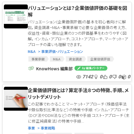
バリュエーションとは？企業価値評価の基礎を図
解
バリュエーション(企業価値評価)の基本を初心者向けに解
説。資金調達・M&A・事業承継で必要な企業価値の考え方、
収益性・資産・類似企業の3つの評価基準をわかりやすく図
解。インカム・アプローチ、コスト・アプローチ、マーケット・ア
プローチの違いも理解できます。
M&A
> 事業評価・バリュエーション
事業承継
M&A
資金調達
企業価値評価
バリュエーション
マーケット・アプローチ
KnowHows 編集部
コスト・アプローチ
インカム・アプローチ
7142
0
0
0
0
企業価値評価とは？算定手法８つの特徴、手順、メ
リットデメリット
この記事でわかること マーケット・アプローチ（株価倍率法
や類似取引比準法など）の特徴や手順 インカム・アプローチ
（DCF法やDDM法など）の特徴や手順 コスト・アプローチ（主
に修正純資産法）の特徴や手順...
事業
> 事業戦略