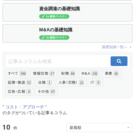
資金調達の基礎知識
無料でアンケート
匿名360°評価
M&Aの基礎知識
ちょこっと相談とは？
基礎知識一覧へ
新規会員登録
すべて
情報交換
財務
M&A
事業
346
37
66
101
41
ログイン
起業・撤退
法務
人事（労務）
IT
31
1
22
0
広告・広報
その他
0
47
"
コスト・アプローチ
"
のタグがついている記事＆コラム
10