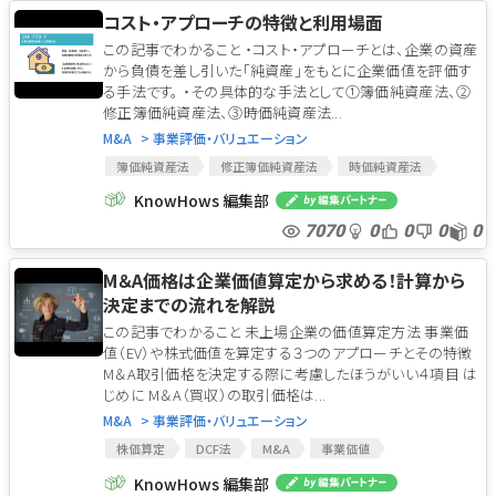
コスト・アプローチの特徴と利用場面
この記事でわかること ・コスト・アプローチとは、企業の資産
から負債を差し引いた「純資産」をもとに企業価値を評価す
る手法です。 ・その具体的な手法として①簿価純資産法、②
修正簿価純資産法、③時価純資産法...
M&A
> 事業評価・バリュエーション
簿価純資産法
修正簿価純資産法
時価純資産法
企業価値評価
バリュエーション
コスト・アプローチ
KnowHows 編集部
のれん
営業権
年倍法
年買法
7070
0
0
0
0
簿価純資産法
修正簿価純資産法
時価純資産法
企業価値評価
バリュエーション
コスト・アプローチ
M＆A価格は企業価値算定から求める！計算から
のれん
営業権
年倍法
年買法
決定までの流れを解説
この記事でわかること 未上場企業の価値算定方法 事業価
値（EV）や株式価値を算定する３つのアプローチとその特徴
M＆A取引価格を決定する際に考慮したほうがいい４項目 は
じめに M＆A（買収）の取引価格は...
M&A
> 事業評価・バリュエーション
株価算定
DCF法
M&A
事業価値
企業価値評価
株式価値
マーケット・アプローチ
KnowHows 編集部