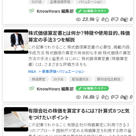
DCF法
企業価値評価
バリュエーション
マーケット・アプローチ
コスト・アプローチ
KnowHows 編集部
インカム・アプローチ
類似取引比準法
株価倍率法
23.9k
0
0
0
0
修正純資産法
DDM法
DCF法
企業価値評価
バリュエーション
マーケット・アプローチ
株式価値算定書とは何か？特徴や使用目的、株価
コスト・アプローチ
インカム・アプローチ
算定の手法３つを解説
類似取引比準法
株価倍率法
修正純資産法
この記事でわかること 株式価値算定書の必要性、掲載内容、
DDM法
作成方法 株式価値の算定の具体的な手順 株式価値の算定
方法の手法と留意点 はじめに 株式価値算定書（株価算定
書）とは、さまざまな評価方法をも...
M&A
> 事業評価・バリュエーション
株価算定
DCF法
配当還元法
類似会社比較法
株式価値
マーケット・アプローチ
コスト・アプローチ
KnowHows 編集部
インカム・アプローチ
配当還元方式
純資産価額方式
16.8k
0
0
0
0
類似業種比準方式
株価算定書
株式市価法
純資産法
有限会社の株価を算定するには？計算式８つと気
をつけたいポイント
この記事でわかること 有限会社の株価算定に利用できる３
つのアプローチ 国税庁が定める株価算定を利用する際の留