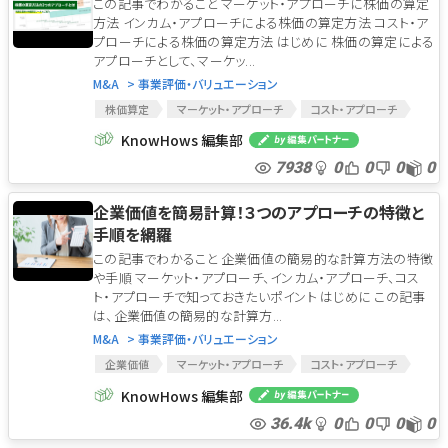
この記事でわかること マーケット・アプローチに株価の算定
コスト・アプローチ
インカム・アプローチ
方法 インカム・アプローチによる株価の算定方法 コスト・ア
純資産価額方式
類似業種比準方式
株価倍率法
プローチによる株価の算定方法 はじめに 株価の算定による
修正純資産法
株式市価法
エクイティDCF法
アプローチとして、マーケッ...
DDM法
M&A
> 事業評価・バリュエーション
株価算定
マーケット・アプローチ
コスト・アプローチ
インカム・アプローチ
KnowHows 編集部
7938
0
0
0
0
企業価値を簡易計算！３つのアプローチの特徴と
手順を網羅
この記事でわかること 企業価値の簡易的な計算方法の特徴
や手順 マーケット・アプローチ、インカム・アプローチ、コス
ト・アプローチで知っておきたいポイント はじめに この記事
は、企業価値の簡易的な計算方...
M&A
> 事業評価・バリュエーション
企業価値
マーケット・アプローチ
コスト・アプローチ
インカム・アプローチ
KnowHows 編集部
36.4k
0
0
0
0