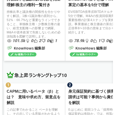
再調達原価法
のれん
理解!株主の権利一覧付き
算定の基本を5分で理解
持株比率と議決権の関係性を分かりや
EV/EBITDA倍率(EBITDAマルチ
すく解説。1株=1議決権の原則から、
5分で理解。M&Aの投資回収期
51%・66.7%など重要なラインででき
重要指標の計算4ステップを実例
ること、単独株主権・少数株主権の違
説。事業価値と株主価値の算出
い、経営支配権への影響まで網羅。
正倍率8〜10倍の意味まで分か
M&Aや資本政策で失敗しないための必
紹介します。
須知識を図解で説明します。
101.5k
0
2
0
1
78.9k
0
1
0
KnowHows 編集部
KnowHows 編集部
急上昇ランキングトップ10
CAPMに用いるベータ（β）と
身元保証契約に基づく損害
は？ 意味や求め方、留意点を
請求は可能？事例から責任
解説
を解説
この記事でわかること ベータを理解
0.はじめに 前回コラム「採用時
し、その示している意味がわかるよう
保証契約は有効か」では、何気