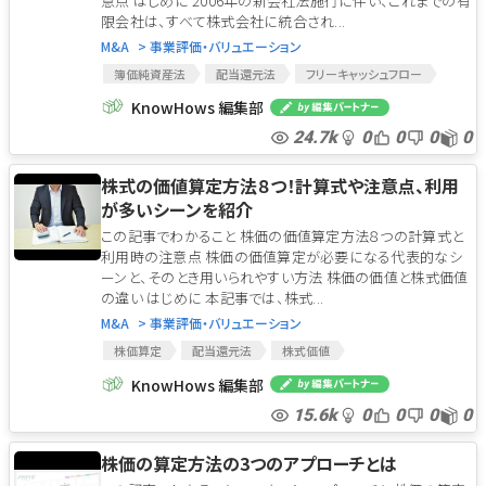
意点 はじめに 2006年の新会社法施行に伴い、これまでの有
限会社は、すべて株式会社に統合され...
M&A
> 事業評価・バリュエーション
簿価純資産法
配当還元法
フリーキャッシュフロー
マーケット・アプローチ
コスト・アプローチ
KnowHows 編集部
インカム・アプローチ
配当還元方式
純資産価額方式
24.7k
0
0
0
0
類似業種比準方式
修正純資産法
エクイティDCF法
類似会社比準方式
簿価純資産法
配当還元法
株式の価値算定方法８つ！計算式や注意点、利用
フリーキャッシュフロー
マーケット・アプローチ
が多いシーンを紹介
コスト・アプローチ
インカム・アプローチ
この記事でわかること 株価の価値算定方法８つの計算式と
配当還元方式
純資産価額方式
類似業種比準方式
利用時の注意点 株価の価値算定が必要になる代表的なシ
修正純資産法
エクイティDCF法
類似会社比準方式
ーンと、そのとき用いられやすい方法 株価の価値と株式価値
の違い はじめに 本記事では、株式...
M&A
> 事業評価・バリュエーション
株価算定
配当還元法
株式価値
マーケット・アプローチ
コスト・アプローチ
KnowHows 編集部
インカム・アプローチ
純資産価額方式
15.6k
0
0
0
0
類似業種比準方式
株価倍率法
修正純資産法
株式市価法
エクイティDCF法
DDM法
株価算定
株価の算定方法の3つのアプローチとは
配当還元法
株式価値
マーケット・アプローチ