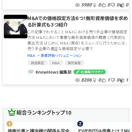
コスト・アプローチ
インカム・アプローチ
5980
0
0
0
0
類似取引比準法
株価算定
DCF法
M&A
事業価値
企業価値評価
株式価値
M＆Aでの価格設定方法６つ！無形資産価値を求め
マーケット・アプローチ
コスト・アプローチ
る計算式も３つ紹介
インカム・アプローチ
類似取引比準法
この記事でわかること M＆Aにおける売り手企業の価格設定
方法 M＆Aにおいて重要な無形資産価値の概要と代表的な
算出方法 はじめに M＆A（買収）をスムーズに行うためには、
売り手企業の適正な価格設定が必要で...
M&A
> 事業評価・バリュエーション
株価算定
M&A
無形資産
マーケット・アプローチ
コスト・アプローチ
KnowHows 編集部
インカム・アプローチ
類似取引比準法
株価倍率法
8206
0
1
0
1
株式市価法
エンタープライズDCF法
DDM法
修正純資産
ロイヤルティ免除法
無形資産評価
超過収益法
再調達原価法
のれん
株価算定
M&A
無形資産
マーケット・アプローチ
コスト・アプローチ
インカム・アプローチ
総合ランキングトップ10
類似取引比準法
株価倍率法
株式市価法
エンタープライズDCF法
DDM法
修正純資産
ロイヤルティ免除法
無形資産評価
超過収益法
持株比率と議決権の関係を完全
EV/EBITDA倍率とは？M