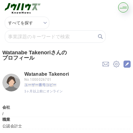
記事・コラムを読む
解決策を募集する
Watanabe Takenoriさんの
プロフィール
知識を買う／売る
Watanabe Takenori
契約書ひな型を探す
No.1000026701
ユーザー番号コピー
1ヶ月以上前にオンライン
専門家に電話する
会社
無料で株価を算定
/
職業
公認会計士
資本政策を無料でお試し