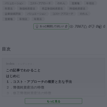
バリュエーション
コスト・アプローチ
のれん
営業権
年倍法
年買法
簿価純資産法
修正簿価純資産法
時価純資産法
無料でアンケート
企業価値評価
バリュエーション
コスト・アプローチ
のれん
営業権
年倍法
年買法
匿名360°評価
7067
0
0
0
0
もっと解説してほしい
ちょこっと相談とは？
目次
新規会員登録
Index
ログイン
この記事でわかること
はじめに
１．コスト・アプローチの概要と主な手法
２．簿価純資産法の特徴
３．修正簿価純資産法の特徴
４．時価純資産法の特徴
５．のれん（営業権）の評価に使われる「年倍法」