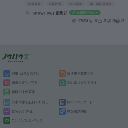
株価算定
株価計算
株式譲渡
第三者割当増資
事業承継
株式取得
スクイーズ・アウト
種類株式
KnowHows 編集部
コストアプローチ
簿価純資産法
修正簿価純資産法
7934
0
0
0
0
時価純資産法
インカムアプローチ
DCF法
収益還元法
配当還元法
マーケットアプローチ
市場株価法
類似会社比較法
類似取引比較法
株価算定
株価計算
株式譲渡
第三者割当増資
事業承継
株式取得
スクイーズ・アウト
種類株式
コストアプローチ
簿価純資産法
修正簿価純資産法
時価純資産法
インカムアプローチ
DCF法
収益還元法
配当還元法
マーケットアプローチ
市場株価法
類似会社比較法
類似取引比較法
記事・コラムを読む
解決策を募集する
知識を買う／売る
契約書ひな型を探す
無料で株価算定
資本政策を無料でお試し
無料でアンケート
匿名360°評価
電話相談機能
コンテンツランキング