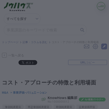
記事・コラムを読む
解決策を募集する
トップページ
記事・コラムを読む
コスト・アプローチの特徴と利用場面
知識を買う／売る
一覧へ戻る
URLコピー
契約書ひな型を探す
専門家に電話する
コスト・アプローチの特徴と利用場面
無料で株価を算定
M&A
> 事業評価・バリュエーション
KnowHows 編集部
No.1000000012
資本政策を無料でお試し
簿価純資産法
修正簿価純資産法
時価純資産法
企業価値評価