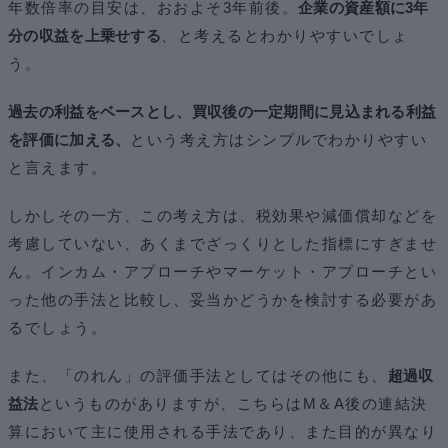
年数倍率の目安は、おおよそ3年前後。
企業の資産額に3年
分の収益を上乗せする
、と考えるとわかりやすいでしょ
う。
過去の利益をベースとし、買収後の一定期間に見込まれる利益
を評価に加える、
という考え方はシンプルでわかりやすい
と言えます。
しかしその一方、この考え方は、税効果や減価償却などを
考慮していない、あくまでざっくりとした指標にすぎませ
ん。インカム・アプローチやマーケット・アプローチとい
った他の手法と比較し、妥当かどうかを検討する必要があ
るでしょう。
また、「のれん」の評価手法としてはその他にも、
超過収
益法
というものがありますが、こちらはM＆A後の連結決
算において主に使用される手法であり、また目的が異なり