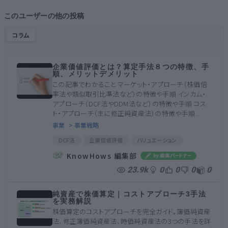
このユーザーの他の投稿
コラム
企業価値評価とは？算定手法８つの特徴、手
順、メリットデメリット
この記事でわかること マーケット・アプローチ（株価倍
率法や類似取引比準法など）の特徴や手順 インカム・
アプローチ（DCF法やDDM法など）の特徴や手順 コス
ト・アプローチ（主に修正純資産法）の特徴や手順...
事業
> 事業戦略
DCF法
企業価値評価
バリュエーション
マーケット・アプローチ
コスト・アプローチ
KnowHows 編集部
インカム・アプローチ
類似取引比準法
23.9k
0
0
0
0
株価倍率法
修正純資産法
DDM法
DCF法
企業価値評価
バリュエーション
純資産で株価算定｜コストアプローチ3手法
マーケット・アプローチ
コスト・アプローチ
を実務解説
インカム・アプローチ
類似取引比準法
株価算定のコストアプローチを完全ガイド。簿価純資産
株価倍率法
修正純資産法
DDM法
法、修正簿価純資産法、時価純資産法の3つの手法を詳