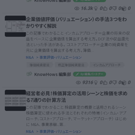
収益還元法
配当還元法
マーケットアプローチ
16.3k
0
0
0
0
市場株価法
類似会社比較法
フリーキャッシュフロー
割引率
企業価値評価（バリュエーション）の手法３つをわ
かりやすく解説
この記事でわかること インカムアプローチ＝企業の将来の収
益をベースに企業価値を算出する考え方。DCF法や収益還元
法といった手法がある。 コストアプローチ＝企業の純資産を
元に企業価値を算出する考え方。簿価...
M&A
> 事業評価・バリュエーション
簿価純資産法
修正簿価純資産法
インカムアプローチ
類似取引比較法
企業価値
バリュエーション
KnowHows 編集部
類似企業比較法
簿価純資産法
修正簿価純資産法
9316
0
0
0
0
インカムアプローチ
類似取引比較法
企業価値
バリュエーション
類似企業比較法
経営者必見！株価算定の活用シーンと株価を求め
る7通りの計算方法
この記事でわかること 株価算定の概要と活用されるシーン
株価算定に使われる手法とそれぞれの特徴（インカム・アプ
ローチ、コスト・アプローチ、マーケット・アプローチ） はじめ
に M&A、事業承継、第...
M&A
> 事業評価・バリュエーション