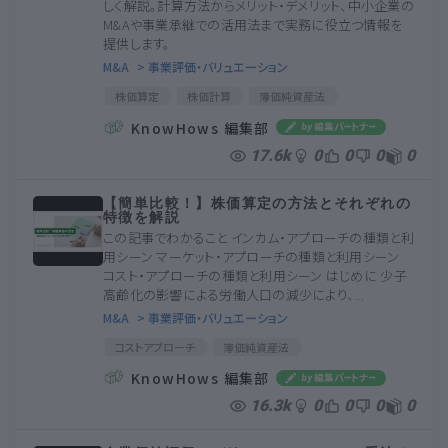
しく解説。計算方法からメリット・デメリット、中小企業の
M&Aや事業承継での活用法まで実務に役立つ情報を
提供します。
M&A
> 事業評価・バリュエーション
株価算定
株価計算
簿価純資産法
修正簿価純資産法
時価純資産法
純資産方式
KnowHows 編集部
17.6k
0
0
0
0
【簡単比較！】株価算定の方法とそれぞれの
特徴を解説
この記事でわかること インカム・アプローチの種類と利
用シーン マーケット・アプローチの種類と利用シーン
コスト・アプローチの種類と利用シーン はじめに 少子
高齢化の影響による労働人口の減少により、...
M&A
> 事業評価・バリュエーション
コストアプローチ
簿価純資産法
修正簿価純資産法
時価純資産法
KnowHows 編集部
インカムアプローチ
DCF法
収益還元法
16.3k
0
0
0
0
配当還元法
マーケットアプローチ
市場株価法
類似会社比較法
フリーキャッシュフロー
割引率