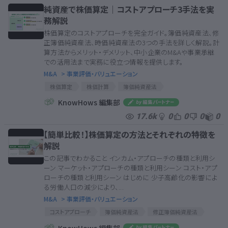
純資産で株価算定｜コストアプローチ3手法を実
務解説
株価算定のコストアプローチを完全ガイド。簿価純資産法、修
正簿価純資産法、時価純資産法の3つの手法を詳しく解説。計
算方法からメリット・デメリット、中小企業のM&Aや事業承継
での活用法まで実務に役立つ情報を提供します。
M&A
> 事業評価・バリュエーション
株価算定
株価計算
簿価純資産法
修正簿価純資産法
時価純資産法
純資産方式
KnowHows 編集部
17.6k
0
0
0
0
【簡単比較！】株価算定の方法とそれぞれの特徴を
解説
この記事でわかること インカム・アプローチの種類と利用シ
ーン マーケット・アプローチの種類と利用シーン コスト・アプ
ローチの種類と利用シーン はじめに 少子高齢化の影響によ
る労働人口の減少により、...
M&A
> 事業評価・バリュエーション
コストアプローチ
簿価純資産法
修正簿価純資産法
時価純資産法
インカムアプローチ
DCF法
KnowHows 編集部