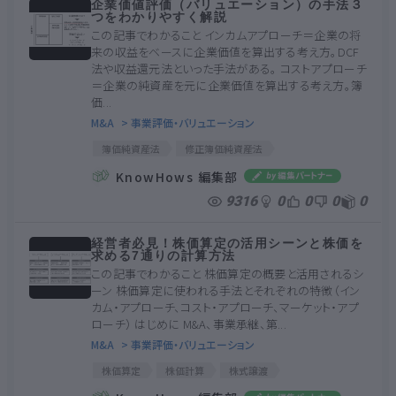
企業価値評価（バリュエーション）の手法３
つをわかりやすく解説
この記事でわかること インカムアプローチ＝企業の将
来の収益をベースに企業価値を算出する考え方。DCF
法や収益還元法といった手法がある。 コストアプローチ
＝企業の純資産を元に企業価値を算出する考え方。簿
価...
M&A
> 事業評価・バリュエーション
簿価純資産法
修正簿価純資産法
インカムアプローチ
類似取引比較法
企業価値
KnowHows 編集部
バリュエーション
類似企業比較法
簿価純資産法
9316
0
0
0
0
修正簿価純資産法
インカムアプローチ
類似取引比較法
企業価値
バリュエーション
経営者必見！株価算定の活用シーンと株価を
類似企業比較法
求める7通りの計算方法
この記事でわかること 株価算定の概要と活用されるシ
ーン 株価算定に使われる手法とそれぞれの特徴（イン
カム・アプローチ、コスト・アプローチ、マーケット・アプ
ローチ） はじめに M&A、事業承継、第...
M&A
> 事業評価・バリュエーション
株価算定
株価計算
株式譲渡
第三者割当増資
事業承継
株式取得