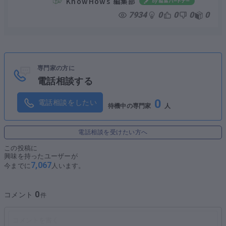
KnowHows 編集部
スクイーズ・アウト
種類株式
コストアプローチ
7934
0
0
0
0
簿価純資産法
修正簿価純資産法
時価純資産法
インカムアプローチ
DCF法
収益還元法
配当還元法
マーケットアプローチ
市場株価法
類似会社比較法
類似取引比較法
株価算定
株価計算
株式譲渡
第三者割当増資
専門家の方に
事業承継
株式取得
スクイーズ・アウト
電話相談する
種類株式
コストアプローチ
簿価純資産法
修正簿価純資産法
時価純資産法
0
電話相談をしたい
待機中の専門家
人
インカムアプローチ
DCF法
収益還元法
配当還元法
マーケットアプローチ
市場株価法
類似会社比較法
類似取引比較法
電話相談を受けたい方へ
この投稿に
興味を持ったユーザーが
7,067
今までに
人います。
0
コメント