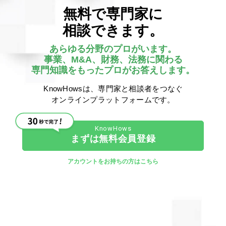
無料で専門家に
相談できます。
あらゆる分野のプロがいます。
貸借対照表のすべての資産と負債を時価評価額に置き換え
事業、M&A、財務、法務に関わる
専門知識をもったプロがお答えします。
て計算を行うのが、時価純資産法です。
KnowHowsは、専門家と相談者をつなぐ
しかし、製造設備など時価評価の難しいものもあるため、
オンラインプラットフォームです。
現実的に時価純資産法を適用できるケースはあまり多くあ
りません。
まずは無料会員登録
そのため、実務としては修正簿価純資産法と同様の手順と
アカウントをお持ちの方はこちら
なることが大半です。
ここに知識を出品
５．のれん（営業権）の評価に使われる