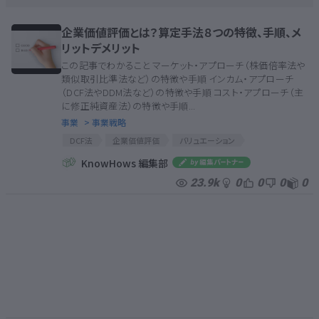
企業価値評価とは？算定手法８つの特徴、手順、メ
リットデメリット
この記事でわかること マーケット・アプローチ（株価倍率法や
類似取引比準法など）の特徴や手順 インカム・アプローチ
（DCF法やDDM法など）の特徴や手順 コスト・アプローチ（主
に修正純資産法）の特徴や手順...
事業
> 事業戦略
DCF法
企業価値評価
バリュエーション
マーケット・アプローチ
コスト・アプローチ
KnowHows 編集部
インカム・アプローチ
類似取引比準法
株価倍率法
23.9k
0
0
0
0
修正純資産法
DDM法
DCF法
企業価値評価
バリュエーション
マーケット・アプローチ
コスト・アプローチ
インカム・アプローチ
類似取引比準法
株価倍率法
修正純資産法
DDM法