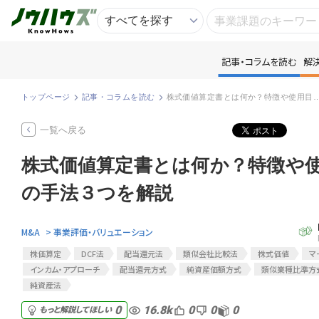
記事・コラムを読む
解
記
トップページ
記事・コラムを読む
株式価値算定書とは何か？特徴や使用目的、株価算定
知
一覧へ戻る
株式価値算定書とは何か？特徴や
専
の手法３つを解説
資
M&A
> 事業評価・バリュエーション
匿
株価算定
DCF法
配当還元法
類似会社比較法
株式価値
マ
インカム・アプローチ
配当還元方式
純資産価額方式
類似業種比準方
純資産法
16.8k
0
0
0
0
もっと解説してほしい