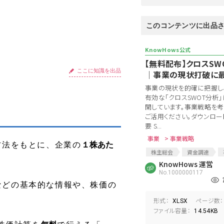
このコンテンツに出品
【無料配布】クロスSW
ここに知識を出品
│事業の現状打破に
事業の現状を的確に把握し
有効な「クロスSWOT分析
開しています。事業戦略を考
ご活用ください。ダウンロー
要 S...
事業
> 事業戦略
方法をもとに、企業の
１株あた
株主総会
資金調達
事業計画書
KnowHows 運営
経営ビジョン
No.1000000117
戦略策定
採用戦略
などの基本的な情報や、株価の
形式：
ページ数：
XLSX
ファイル容量：
14.54KB