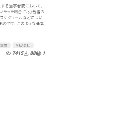
とする当事者間において、
MA
MA関連
いたった場合に、労働者の
約書
スケジュールなどについ
ーディリ
買収契約
のです。 このような基本
業譲渡
M&A会社
A関連
M&A関連契約書
7415
88
1
M&A契約書
本合意契約
MA関連
MA関連契約