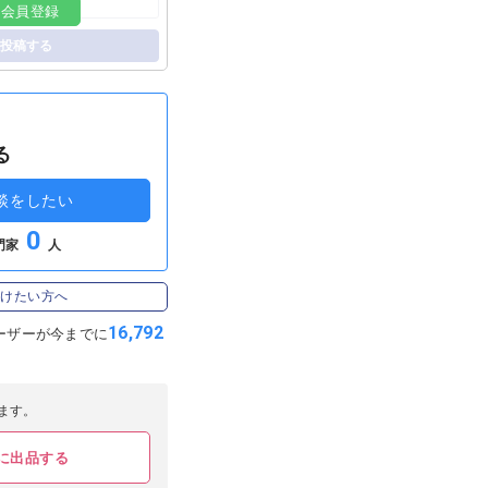
料会員登録
投稿する
る
談をしたい
0
門家
人
受けたい方へ
16,792
ーザーが
今までに
ます。
に出品する