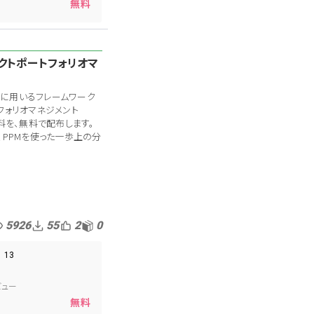
無料
クトポートフォリオマ
に用いるフレームワーク
フォリオマネジメント
料を、無料で配布します。
、PPMを使った一歩上の分
ジメント
事業分類
経営戦略
事業戦略
5926
55
2
0
13
ビュー
無料