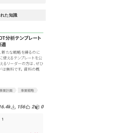
された知識
OT分析テンプレート
最適
、新たな戦略を練るのに
」に使えるテンプレートを公
えるリーダーの方は、ぜひ
ドは無料です。 資料の概
事業計画
事業戦略
ビジョン
16.4k
156
2
0
1