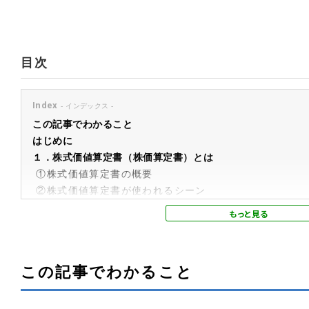
目次
Index
この記事でわかること
はじめに
１．株式価値算定書（株価算定書）とは
①株式価値算定書の概要
②株式価値算定書が使われるシーン
②株式価値算定書の掲載内容
③株式価値算定書の作成方法
２．株式の価値算定方法
①マーケット・アプローチ
この記事でわかること
②インカム・アプローチ
③コスト・アプローチ
④各評価方法の特徴・留意点