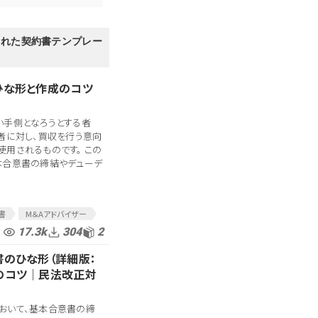
された契約書テンプレー
ひな形と作成のコツ
い手側となろうとする者
者に対し、買収を行う意向
用されるものです。 この
本合意書の締結やデューデ
書
M＆Aアドバイザー
中間契約
MA契約
17.3k
304
2
基本合意
書のひな形（詳細版：
契約書
民法改正
のコツ│民法改正対
おいて、基本合意書の締