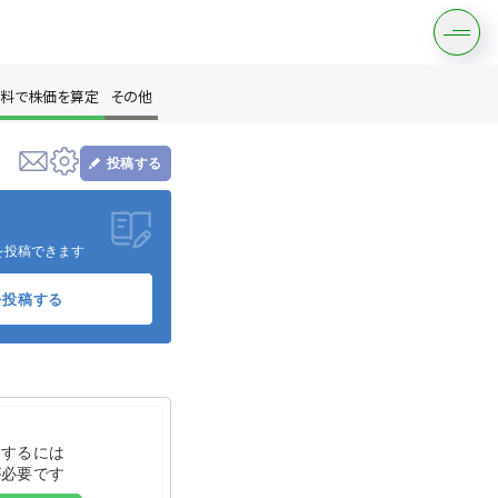
料で株価を算定
その他
投稿する
す
を投稿できます
を投稿する
は？
をするには
が必要です