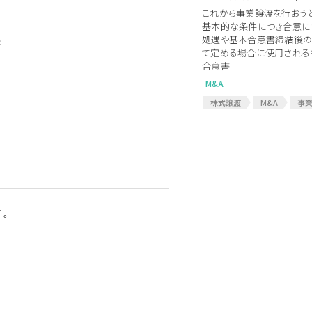
これから事業譲渡を行おう
M&A契約書
MOU
基本的な条件につき合意に
MA関連契約
事業譲渡契
処遇や基本合意書締結後の
き
デューディリジェンス
デュ
て定める場合に使用されるも
合意書...
M&A
株式譲渡
M&A
事
LOI
M&A契約
M&
MAアドバイザー
MA契約
MOU
基本合意
基
基本合意契約書
MA
基本合意書
す。