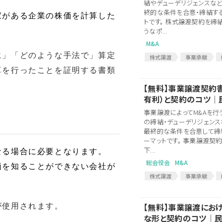
結やデューデリジェンスな
終的な条件を合意・締結す
家がある企業の株価を計算した
トです。 株式譲渡契約を締
うなポ...
M&A
に」「どのような手法で」算定
株式譲渡
事業承継
PMI
M&A会社
表明
算を行ったことを証明する書類
M&A関連
M&A関連契約
【無料】事業譲渡契約
株式譲渡契約
株式譲渡
有利）と契約のコツ│
事業譲渡によってM&Aを行
の締結・デューデリジェンス
最終的な条件を合意して締
ーマットです。 事業譲渡契
下...
なる場合に必要となります。
総会役会
M&A
価を知ることができない会社が
株式譲渡
事業承継
事業継承
買収
PMI
M&A会社
買収価格
【無料】事業譲渡にお
が使用されます。
M＆Aアドバイザー
M&A
な形と契約のコツ│
M&A関連契約書
MAア