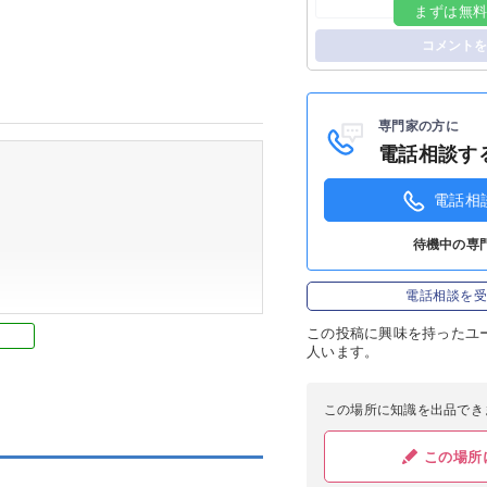
まずは無
ログイン
コメントを
専門家の方に
電話相談す
電話相
待機中の専
電話相談を
この投稿に
興味を持ったユ
人います。
この場所に知識を出品でき
この場所