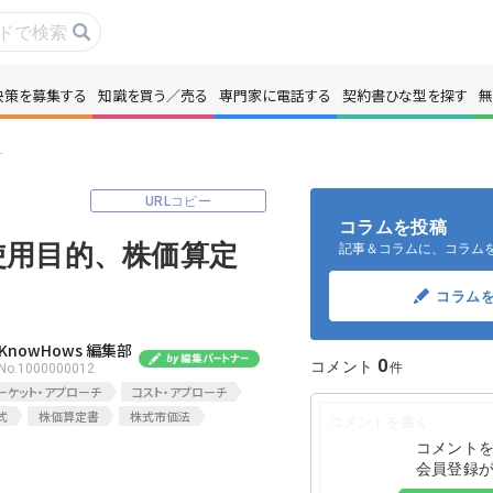
決策を募集する
知識を買う／売る
専門家に電話する
契約書ひな型を探す
無
事・コラムを読む
解決策を募集する
の手法３つを解説
識を買う／売る
契約書ひな型を探
URLコピー
コラムを投稿
使用目的、株価算定
記事＆コラムに、コラム
門家に電話する
無料で株価を算定
コラム
本政策を無料でお試し
無料でアンケート
KnowHows 編集部
0
コメント
No.1000000012
名360°評価
ちょこっと相談と
ーケット・アプローチ
コスト・アプローチ
式
株価算定書
株式市価法
コメント
会員登録
新規会員登録