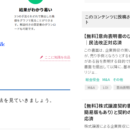
このコンテンツに投稿
ト
【無料】意向表明書の
│民法改正対応済
ール
この書面は、企業買収の買
が、売り手側となろうとする
ここに知識を出品
がある旨を表明する目的で使
書面を提出して以降に、基
リジェ...
総会役会
M&A
その他
M&A
LOI
意向表明
M&A契約
意向表明
法を見ていきましょう。
M&A契約書
MOU
【無料】株式譲渡契約
基本合意契約
基本合意
簡易版もあり）と契約
応済
株式譲渡による企業買収に