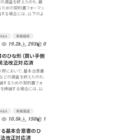
どの調査を終えたのち、最
るための契約書フォーマッ
結する場合には、以下のよ
M&A
事業継承
保証
M&A契約
19.2k
293
0
書
M&A契約書
書のひな形（買い手側
契約書
最終契約
民法改正対応済
う際において、基本合意書
などの調査を終えたのち、
結するための契約書フォ
約を締結する場合には、以
M&A
事業譲渡
会社分割
10.5k
150
1
LOI
財務DD
ける基本合意書のひ
契約
M&A関連
民法改正対応済
ドバイザー
MA契約