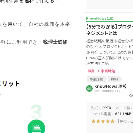
た株価計算を
無料
で行える「
法を用いて、自社の株価を本格
【5分でわかる】プロダ
ネジメントとは
経営戦略の策定や経営分析
手軽にご利用でき、
税理士監修
のひとつ、プロダクトポート
（PPM）についてまとめた資
PPMの基本知識だけでなく
析方法もご紹...
事業
> 事業戦略
事業計画
PPM
プロダクトポートフォリオマネ
KnowHows 運営
No.1000000117
投資判断
キャズム
ビジョン
コロナショック
形式：
ページ数：
PPTX
ファイル容量：
631.19KB
件のレ
1