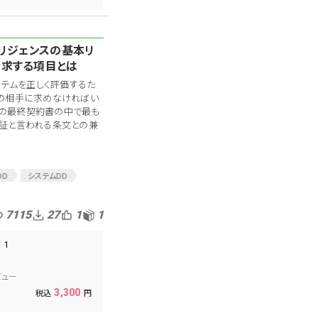
デリジェンスの基本リ
請求する項目とは
ステムを正しく評価するた
の相手に求めなければい
;Aの最終契約書の中で最も
証と言われる条文との兼
DD
システムDD
業
ロジスティクス
料要求リスト
7115
27
1
1
1
ビュー
3,300