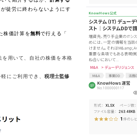
算が徒労に終わらないようにす
システム（IT）デュー
スト│システムDDで
いた株価計算を
無料
で行える「
増資先、売り手企業のITシ
めには、一定の情報を当該
けません。それはM&amp
重要な条項でもある表明保
法を用いて、自社の株価を本格
ね合いにおいて...
M&A
> デューデリジェンス
M&A
事業DD
法務
手軽にご利用でき、
税理士監修
デューデリジェンス
KnowHows 運営
EC事
No.1000000117
EC新規事業
通販
資
ECシステム
形式：
ページ数：
XLSX
ファイル容量：
263.48KB
件のレ
1