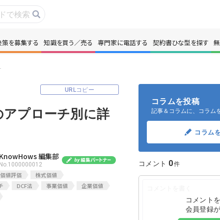
決策を募集する
知識を買う／売る
専門家に電話する
契約書ひな型を探す
無
事・コラムを読む
解決策を募集する
詳しい手法を紹介
識を買う／売る
契約書ひな型を探
URLコピー
コラムを投稿
のアプローチ別に詳
記事＆コラムに、コラム
門家に電話する
無料で株価を算定
コラム
本政策を無料でお試し
無料でアンケート
KnowHows 編集部
0
コメント
No.1000000012
名360°評価
ちょこっと相談と
価値評価
株式価値
チ
DCF法
事業価値
企業価値
コメント
会員登録
新規会員登録