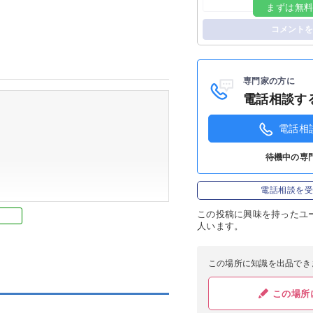
まずは無
ログイン
コメントを
専門家の方に
電話相談す
電話相
待機中の専
電話相談を
この投稿に
興味を持ったユ
人います。
この場所に知識を出品でき
この場所