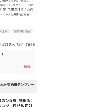
に関連する信用保証協会
資料です。ダウンロードは
ナ対策：信用保証協会の信
/17時点) 信用保証協会に
入上限
信用保証協会
ルス
コロナウイルス
信用保証制度
3310
13
1
0
ーフティーネット
ナ保証
コロナ保証制度
8
中小企業支援
制度
無料
された契約書テンプレー
書のひな形（詳細版：
のコツ│民法改正対