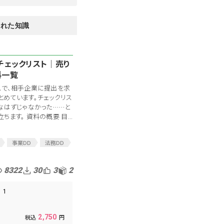
された知識
チェックリスト│売り
料一覧
スで、相手企業に提出を求
めています。チェックリス
なはずじゃなかった……と
ます。 資料の概要 目...
事業DD
法務DD
業
通販
8322
30
3
2
1
2,750