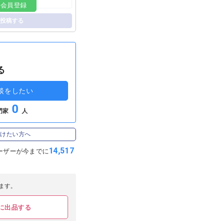
料会員登録
投稿する
る
談をしたい
0
門家
人
受けたい方へ
14,517
ーザーが
今までに
ます。
に出品する