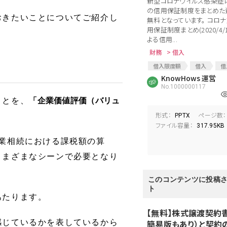
新型コロナウイルス感染症
の信用保証制度をまとめた
おきたいことについてご紹介し
無料となっています。 コロ
用保証制度まとめ(2020/4
よる信用...
財務
> 借入
借入限度額
借入
借
個人借入
KnowHows 運営
新型コロナウイ
No.1000000117
コロナショック
コロナ
セーフティーネット保証
セ
ことを、
「企業価値評価（バリュ
経営安定関連保証
コロ
形式：
ページ数：
PPTX
コロナウィルスによる経済対策
ファイル容量：
317.95KB
中小企業借入
国の保証
業相続における課税額の算
さまざまなシーンで必要となり
このコンテンツに投稿
ト
あたります。
【無料】株式譲渡契約
感じているかを表しているから
簡易版もあり）と契約