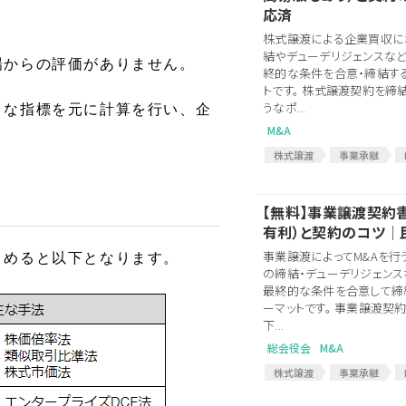
応済
株式譲渡による企業買収に
結やデューデリジェンスな
場からの評価がありません。
終的な条件を合意・締結す
トです。 株式譲渡契約を締
うなポ...
まな指標を元に計算を行い、企
M&A
株式譲渡
事業承継
PMI
M&A会社
表明
M&A関連
M&A関連契約
【無料】事業譲渡契約
株式譲渡契約
株式譲渡
有利）と契約のコツ│
事業譲渡によってM&Aを行
とめると以下となります。
の締結・デューデリジェンス
最終的な条件を合意して締
ーマットです。 事業譲渡契
下...
総会役会
M&A
株式譲渡
事業承継
事業継承
買収
PMI