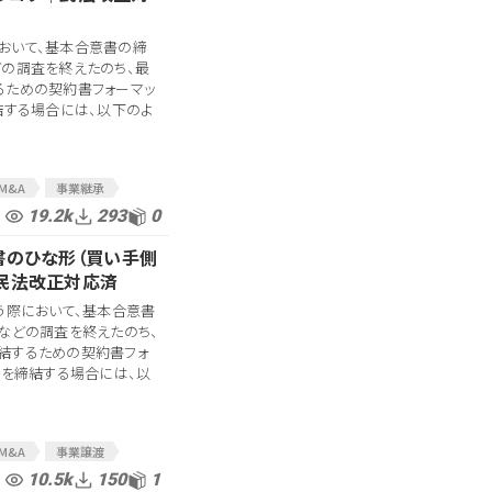
おいて、基本合意書の締
どの調査を終えたのち、最
るための契約書フォーマッ
結する場合には、以下のよ
M&A
事業継承
保証
M&A契約
19.2k
293
0
書
M&A契約書
書のひな形（買い手側
契約書
最終契約
民法改正対応済
う際において、基本合意書
などの調査を終えたのち、
結するための契約書フォ
約を締結する場合には、以
M&A
事業譲渡
会社分割
10.5k
150
1