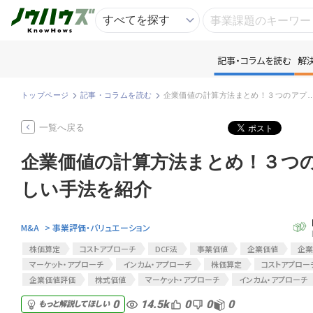
記事・コラムを読む
解
記
トップページ
記事・コラムを読む
企業価値の計算方法まとめ！３つのアプローチ別に
知
一覧へ戻る
企業価値の計算方法まとめ！３つ
専
しい手法を紹介
資
M&A
> 事業評価・バリュエーション
匿
株価算定
コストアプローチ
DCF法
事業価値
企業価値
企業
マーケット・アプローチ
インカム・アプローチ
株価算定
コストアプロー
企業価値評価
株式価値
マーケット・アプローチ
インカム・アプローチ
14.5k
0
0
0
0
もっと解説してほしい