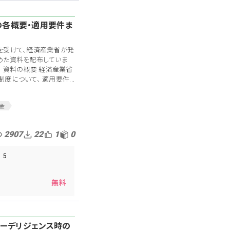
各概要・適用要件ま
）
を受けて、経済産業省が発
めた資料を配布していま
。 資料の概要 経済産業省
について、 適用要件...
金
コロナショック
コロナ保証制度
2907
22
1
0
コロナ対策
ロナ対策支援
5
産業省
ナ助成金
経営支援
無料
援制度
ューデリジェンス時の