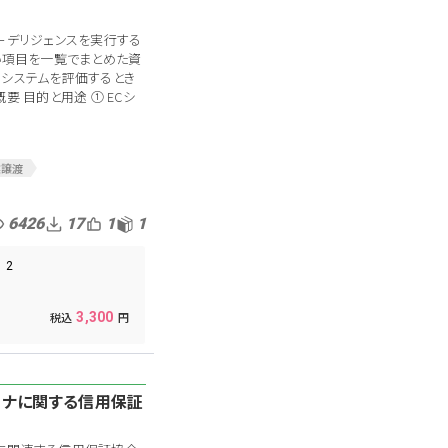
ーデリジェンスを実行する
い項目を一覧でまとめた資
のシステムを評価するとき
要 目的と用途 ① ECシ
業譲渡
D
システムDD
ジスティクス
6426
17
1
1
Cシステム
書
新規事業
2
契約書
通販事業
3,300
】コロナに関する信用保証