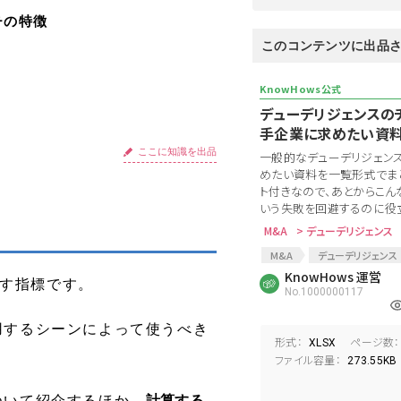
チの特徴
このコンテンツに出品
デューデリジェンスの
手企業に求めたい資
ここに知識を出品
一般的なデューデリジェン
めたい資料を一覧形式でまと
ト付きなので、あとからこん
いう失敗を回避するのに役立ち
M&A
> デューデリジェンス
M&A
デューデリジェンス
ロジスティクス
KnowHows 運営
EC新規事
す指標です。
No.1000000117
資料要求リスト
用するシーンによって使うべき
形式：
ページ数：
XLSX
ファイル容量：
273.55KB
ついて紹介するほか、
計算する