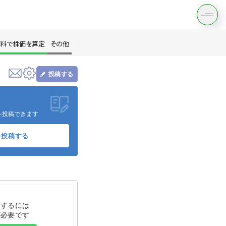
料で株価を算定
その他
投稿する
す
を投稿できます
を投稿する
は？
をするには
が必要です