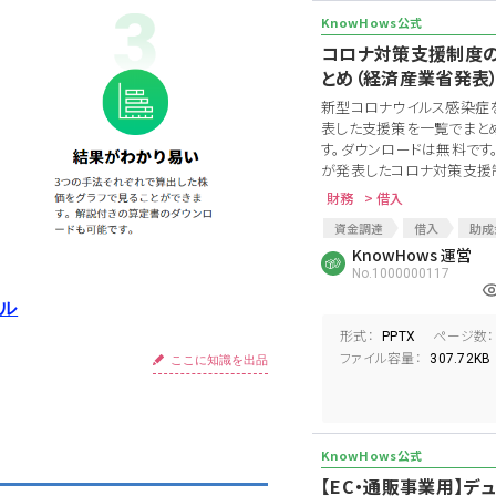
コロナ対策支援制度の
とめ（経済産業省発表
新型コロナウイルス感染症
表した支援策を一覧でまと
す。ダウンロードは無料です
が発表したコロナ対策支援制度
財務
> 借入
資金調達
借入
助成
新型コロナウイルス
KnowHows 運営
支援
No.1000000117
コロナ
コロナ保証
コロナウィルスによる経済対策
ール
支援制度
支援金
コ
形式：
ページ数：
PPTX
コロナ対策支援金
経済
ファイル容量：
307.72KB
ここに知識を出品
経済産業省支援金
コロ
アフターコロナ
コロナ支
【EC・通販事業用】デ