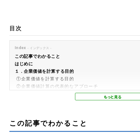
目次
Index
この記事でわかること
はじめに
１．企業価値を計算する目的
①企業価値を計算する目的
②企業価値計算の代表的なアプローチ
２．マーケット・アプローチの概要と計算手法
①株価倍率法
②類似取引比準法
③株式市価法
この記事でわかること
３．インカム・アプローチの概要と計算手法
①エンタープライズDCF法
②エクイティDCF法