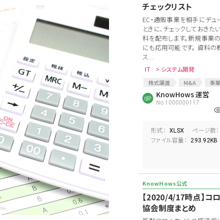
チェックリスト
EC・通販事業を相手にデュ
ときに、チェックしておきた
料を配布します。新規事業
にも応用可能です。 資料の概
ス...
IT
> システム開発
株式譲渡
M&A
事
デューデリジェンス
KnowHows 運営
事業D
No.1000000117
法務DD
EC事業
ロ
EC新規事業
通販
E
資料要求リスト
意向表明
形式：
ページ数：
XLSX
事業譲渡契約
事業譲渡
ファイル容量：
293.92KB
【2020/4/17時点
協会制度まとめ