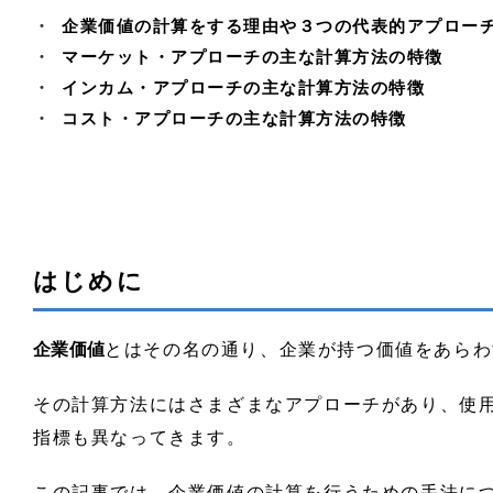
③DDM法
企業価値の計算をする理由や３つの代表的アプロー
４．コスト・アプローチの概要と計算手法
マーケット・アプローチの主な計算方法の特徴
①簿価純資産法
インカム・アプローチの主な計算方法の特徴
②時価純資産法
コスト・アプローチの主な計算方法の特徴
まとめ
おわりに
はじめに
企業価値
とはその名の通り、企業が持つ価値をあらわ
その計算方法にはさまざまなアプローチがあり、使
指標も異なってきます。
この記事では、企業価値の計算を行うための手法に