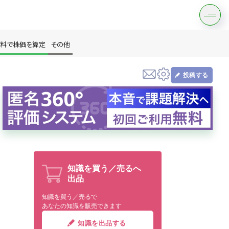
料で株価を算定
その他
投稿する
す
知識を買う／売るへ
出品
は？
知識を買う／売るで
あなたの知識を販売できます
知識を出品する