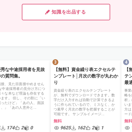
知識を出品する
優秀な中途採用者を見抜
【無料】資金繰り表エクセルテ
【
時の質問集。
ンプレート│月次の数字が丸わか
テ
り
最
面接、見た目面接やめません
秀な中途採用者の見分け方につ
資金繰り表のエクセルテンプレート
事業
様々な本など理論も存在する
が、無料でダウンロードできます。数
略を
います。 但し、その割に「い
字だけ入力すれば自動で計算できるよ
析」
思ったけど」「あの人、面談
うに作られているので、ミスなく、か
いま
、」「あの人意外と...
つ素早く月次の数字を把握することが
方は
可能です。 サンプルイメージ...
ード
無料
無
174
2
0
9625
162
2
1