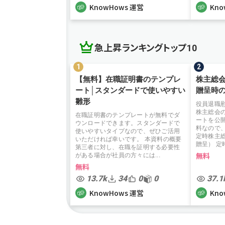
KnowHows 運営
Kno
急上昇ランキングトップ10
【無料】在職証明書のテンプレ
株主総
ート│スタンダードで使いやすい
贈呈時
雛形
役員退職
株主総会
在職証明書のテンプレートが無料でダ
ートを公
ウンロードできます。スタンダードで
料なので
使いやすいタイプなので、ぜひご活用
定時株主
いただければ幸いです。 本資料の概要
贈呈） 定時
第三者に対し、在職を証明する必要性
無料
がある場合が社員の方々には...
無料
13.7k
34
0
0
37.1
KnowHows 運営
Kno