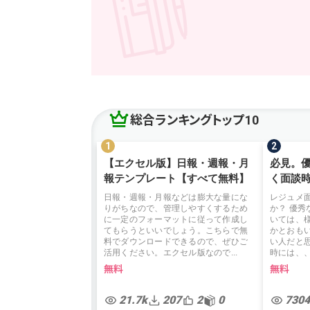
総合ランキングトップ10
【エクセル版】日報・週報・月
必見。
報テンプレート【すべて無料】
く面談
日報・週報・月報などは膨大な量にな
レジュメ
りがちなので、管理しやすくするため
か？ 優
に一定のフォーマットに従って作成し
いては、
てもらうといいでしょう。こちらで無
かとおも
料でダウンロードできるので、ぜひご
い人だと
活用ください。エクセル版なので...
時には、、
無料
無料
21.7k
207
2
0
7304