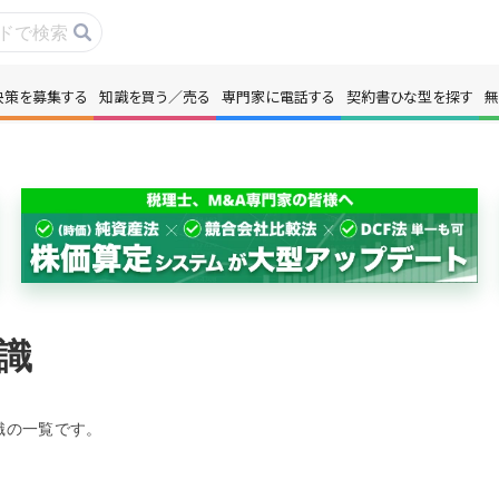
決策を募集する
知識を買う／売る
専門家に電話する
契約書ひな型を探す
無
事・コラムを読む
解決策を募集する
識を買う／売る
契約書ひな型を探
門家に電話する
無料で株価を算定
本政策を無料でお試し
無料でアンケート
識
名360°評価
ちょこっと相談と
識の一覧です。
新規会員登録