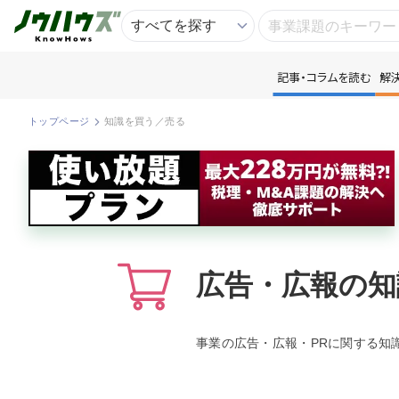
記事・コラムを読む
解
記
トップページ
知識を買う／売る
知
専
資
広告・広報の知
匿
事業の広告・広報・PRに関する知