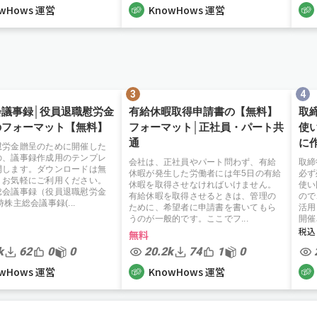
wHows 運営
KnowHows 運営
会議事録│役員退職慰労金
有給休暇取得申請書の【無料】
取
のフォーマット【無料】
フォーマット│正社員・パート共
使
通
に
慰労金贈呈のために開催した
の、議事録作成用のテンプレ
会社は、正社員やパート問わず、有給
取締
開します。ダウンロードは無
休暇が発生した労働者には年5日の有給
必ず
、お気軽にご利用ください。
休暇を取得させなければいけません。
使い
総会議事録（役員退職慰労金
有給休暇を取得させるときは、管理の
ので
株主総会議事録(...
ために、希望者に申請書を書いてもら
活用
うのが一般的です。ここでフ...
開催
無料
k
62
0
0
20.2k
74
1
0
wHows 運営
KnowHows 運営