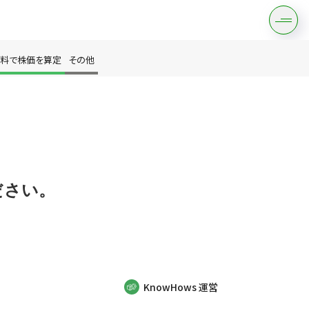
料で株価を算定
その他
す
ださい。
は？
KnowHows 運営