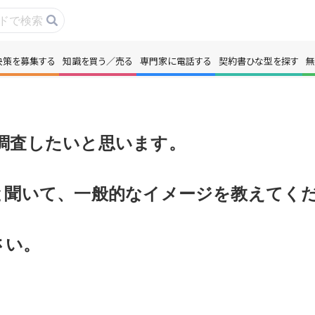
決策を募集する
知識を買う／売る
専門家に電話する
契約書ひな型を探す
無
事・コラムを読む
解決策を募集する
識を買う／売る
契約書ひな型を探
調査したいと思います。
門家に電話する
無料で株価を算定
と聞いて、一般的なイメージを教えてく
本政策を無料でお試し
無料でアンケート
さい。
名360°評価
ちょこっと相談と
新規会員登録