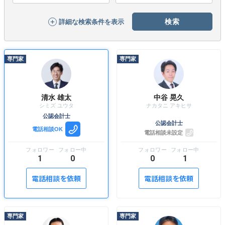
無料でアンケート
詳細な検索条件を
表示
匿名360°評価
ちょこっと相談とは？
清水 雄太
中谷 晃久
新規会員登録
公認会計士
公認会計士
電話相談OK
電話相談未設定
ログイン
1
0
0
1
電話相談を依頼
電話相談を依頼