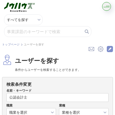
記事・コラムを読む
解決策を募集する
トップページ
ユーザーを探す
知識を買う／売る
ユーザーを探す
契約書ひな型を探す
条件からユーザーを検索することができます。
専門家に電話する
検索条件変更
名前・キーワード
無料で株価を算定
職業
業種
資本政策を無料でお試し