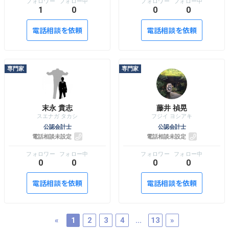
1
0
0
0
電話相談を依頼
電話相談を依頼
末永 貴志
藤井 禎晃
公認会計士
公認会計士
電話相談未設定
電話相談未設定
0
0
0
0
電話相談を依頼
電話相談を依頼
«
1
2
3
4
...
13
»