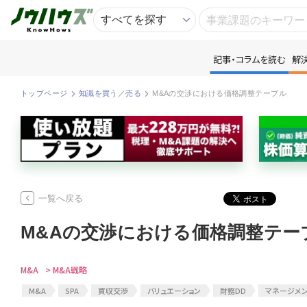
記事・コラムを読む
解
記
トップページ
知識を買う／売る
M&Aの交渉における価格調整テーブル
知
専
一覧へ戻る
資
M&Aの交渉における価格調整テー
匿
M&A
> M&A戦略
M&A
SPA
買収交渉
バリュエーション
財務DD
マネージメン