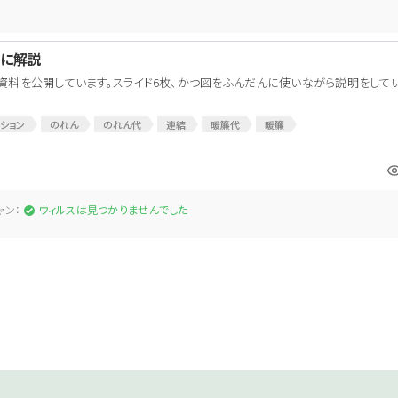
けに解説
資料を公開しています。スライド6枚、かつ図をふんだんに使いながら説明をして
ション
のれん
のれん代
連結
暖簾代
暖簾
ャン：
ウィルスは見つかりませんでした