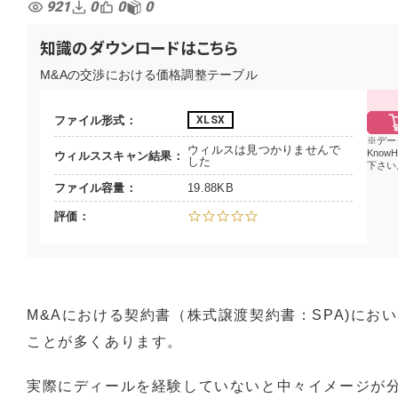
921
0
0
0
知識のダウンロードはこちら
M&Aの交渉における価格調整テーブル
ファイル形式
XLSX
デー
ウィルスは見つかりませんで
Know
ウィルススキャン結果
した
下さい
ファイル容量
19.88KB
評価
M&Aにおける契約書（株式譲渡契約書：SPA)にお
ことが多くあります。
実際にディールを経験していないと中々イメージが