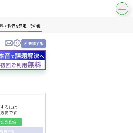
料で株価を算定
その他
投稿する
す
は？
をするには
が必要です
料会員登録
投稿する