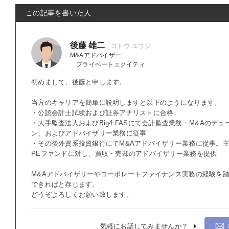
この記事を書いた人
後藤 雄二
M&Aアドバイザー
プライベートエクイティ
初めまして、後藤と申します。
当方のキャリアを簡単に説明しますと以下のようになります。
・公認会計士試験および証券アナリストに合格
・大手監査法人およびBig4 FASにて会計監査業務・M&Aのデ
ン、およびアドバイザリー業務に従事
・その後外資系投資銀行にてM&Aアドバイザリー業務に従事。
PEファンドに対し、買収・売却のアドバイザリー業務を提供
M&Aアドバイザリーやコーポレートファイナンス実務の経験を
できればと存じます。
どうぞよろしくお願い致します。
気軽にお話してみませんか？