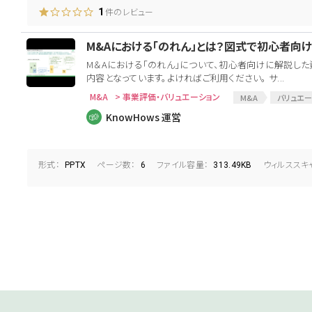
件のレビュー
1
M&Aにおける「のれん」とは？図式で初心者向
M＆Aにおける「のれん」について、初心者向けに解説した
内容となっています。よければご利用ください。 サ...
M&A
> 事業評価・バリュエーション
M&A
バリュエー
KnowHows 運営
形式：
ページ数：
ファイル容量：
ウィルススキ
PPTX
6
313.49KB