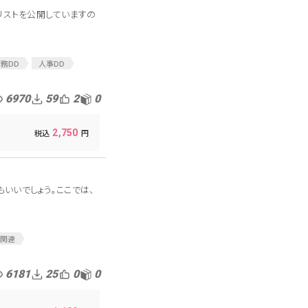
リストを公開していますの
務DD
人事DD
6970
59
2
0
2,750
いいでしょう。ここでは、
A関連
6181
25
0
0