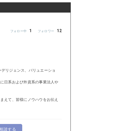
1
12
ューデリジェンス、バリュエーショ
主に日系および外資系の事業法人や
踏まえて、皆様にノウハウをお伝え
相談する