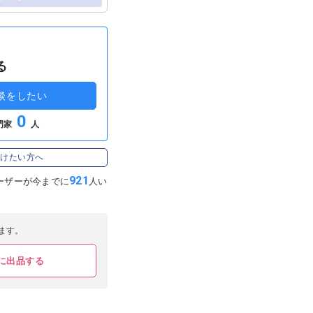
る
談をしたい
0
門家
人
受けたい方へ
921
ーザーが
今までに
人い
ます。
に出品する