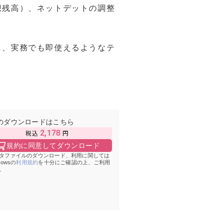
想残高）、ネットデットの調整
し、実務でも即使えるようなテ
のダウンロードはこちら
2,178
規約に同意してダウンロード
タファイルのダウンロード、利用に関しては
Howsの
利用規約
を十分にご確認の上、ご利用
。