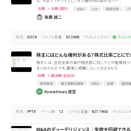
す。 今までアドバイスしてきた海外M&A案件をベー...
法務
> 法務（契約）
M&A
LOI
買収交渉
バ
後藤 雄二
形式：
ファイル容量：
ウィルススキャン：
DOCX
33.26KB
ウィルス
株主にはどんな権利がある？株式比率ごとにで
株主には、会社全体の発行株式数に対してどの程度持って
まとめたものです。簡単に把握したいときはもちろ...
財務
> 議決権（会社法）
資本政策
第三者割当増資
M&A
出資
議決
合弁
合弁会社
KnowHows 運営
形式：
ページ数：
ファイル容量：
ウィルススキ
PPTX
12
827.19KB
M&Aのデューデリジェンス│失敗を回避できる