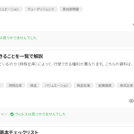
リュエーション
デューデリジェンス
意向表明書
は見つかりませんでした
きることを一覧で解説
いるのか（持株比率）によって、行使できる権利が異なります。 こちらの資料は
権
持株比率
株主
バリュエーション
株主名簿
創業融資
株式比率
ャン：
ウィルスは見つかりませんでした
基本チェックリスト