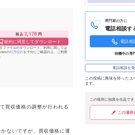
ログイン
専門家の方に
電話相談す
2,178
電話相
規約に同意してダウンロード
タファイルのダウンロード、利用に関しては
Howsの
利用規約
を十分にご確認の上、ご利用
待機中の専
。
電話相談を
この投稿に
興味を持ったユ
ます。
この場所に知識を出品でき
いて買収価格の調整が行われる
この場所
分かないですが、買収価格に運