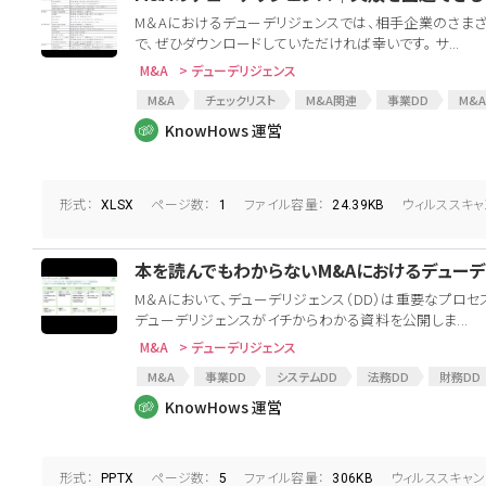
M＆Aにおけるデューデリジェンスでは、相手企業のさま
で、ぜひダウンロードしていただければ幸いです。 サ...
M&A
> デューデリジェンス
M&A
チェックリスト
M&A関連
事業DD
M&
デューディリジェンス
FA
M＆Aアドバイザー
税務D
KnowHows 運営
形式：
ページ数：
ファイル容量：
ウィルススキャ
XLSX
1
24.39KB
本を読んでもわからないM&Aにおけるデューデ
M＆Aにおいて、デューデリジェンス（DD）は重要なプロ
デューデリジェンスがイチからわかる資料を公開しま...
M&A
> デューデリジェンス
M&A
事業DD
システムDD
法務DD
財務DD
デューディリジェンス
MA手法
M&A解説
KnowHows 運営
形式：
ページ数：
ファイル容量：
ウィルススキャン
PPTX
5
306KB