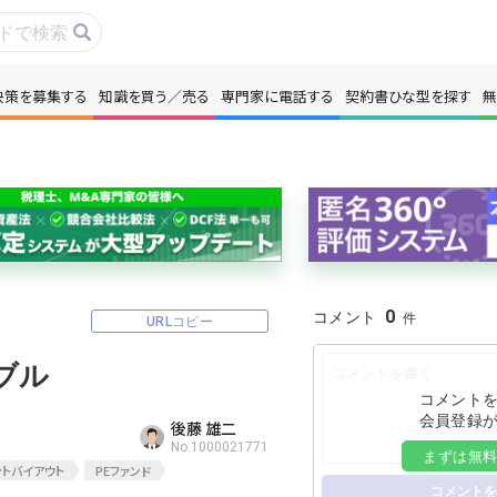
決策を募集する
知識を買う／売る
専門家に電話する
契約書ひな型を探す
無
事・コラムを読む
解決策を募集する
識を買う／売る
契約書ひな型を探
門家に電話する
無料で株価を算定
0
コメント
URLコピー
本政策を無料でお試し
無料でアンケート
ブル
名360°評価
ちょこっと相談と
コメント
会員登録
後藤 雄二
No.1000021771
まずは無
トバイアウト
PEファンド
新規会員登録
コメントを