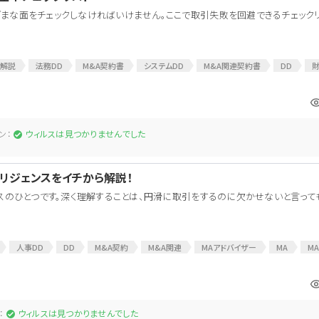
ざまな面をチェックしなければいけません。ここで取引失敗を回避できるチェック
A解説
法務DD
M&A契約書
システムDD
M&A関連契約書
DD
財
D
ン：
ウィルスは見つかりませんでした
リジェンスをイチから解説！
セスのひとつです。深く理解することは、円滑に取引をするのに欠かせないと言っても
人事DD
DD
M&A契約
M&A関連
MAアドバイザー
MA
M
：
ウィルスは見つかりませんでした