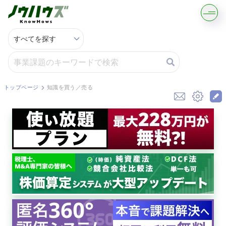
記事・コラムを読む
解決策を募集する
トップページ
知識を買う／売る
知識を買う／売る
契約書ひな型を探す
専門家に電話する
無料で株価を算定
資本政策を無料でお試し