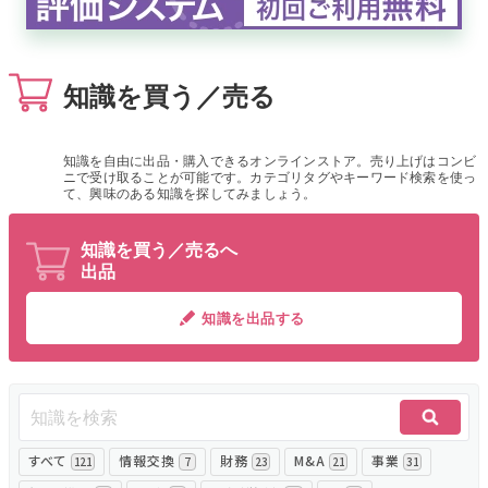
無料でアンケート
知識を買う／売る
匿名360°評価
ちょこっと相談とは？
知識を自由に出品・購入できるオンラインストア。売り上げはコンビ
ニで受け取ることが可能です。カテゴリタグやキーワード検索を使っ
て、興味のある知識を探してみましょう。
新規会員登録
知識を買う／売るへ
出品
ログイン
知識を出品する
すべて
情報交換
財務
M&A
事業
121
7
23
21
31