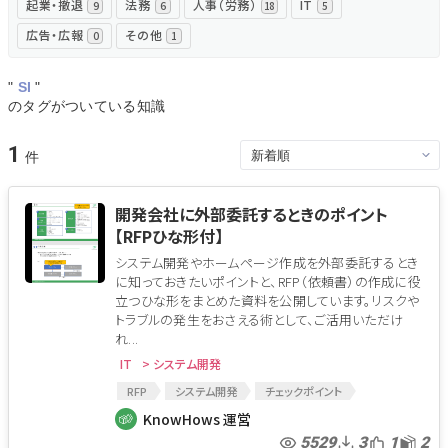
起業・撤退
法務
人事（労務）
IT
9
6
18
5
広告・広報
その他
0
1
"
SI
"
のタグがついている知識
1
開発会社に外部委託するときのポイント
【RFPひな形付】
システム開発やホームページ作成を外部委託するとき
に知っておきたいポイントと、RFP（依頼書）の作成に役
立つひな形をまとめた資料を公開しています。リスクや
トラブルの発生をおさえる術として、ご活用いただけ
れ...
IT
> システム開発
RFP
システム開発
チェックポイント
チェックリスト
開発
アウトソーシング
KnowHows 運営
受託開発
ソフトウェア開発
プログラム開発
5529
3
1
2