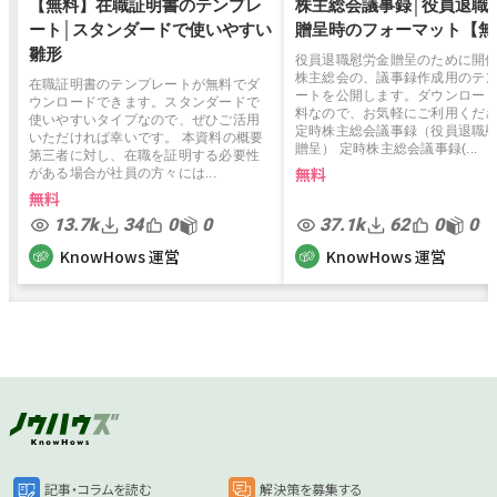
【無料】在職証明書のテンプレ
株主総会議事録│役員退職
ート│スタンダードで使いやすい
贈呈時のフォーマット【無
雛形
役員退職慰労金贈呈のために開
株主総会の、議事録作成用のテ
在職証明書のテンプレートが無料でダ
ートを公開します。ダウンロー
ウンロードできます。スタンダードで
料なので、お気軽にご利用くだ
使いやすいタイプなので、ぜひご活用
定時株主総会議事録（役員退職
いただければ幸いです。 本資料の概要
贈呈） 定時株主総会議事録(...
第三者に対し、在職を証明する必要性
無料
がある場合が社員の方々には...
無料
13.7k
34
0
0
37.1k
62
0
0
KnowHows 運営
KnowHows 運営
記事・コラムを読む
解決策を募集する