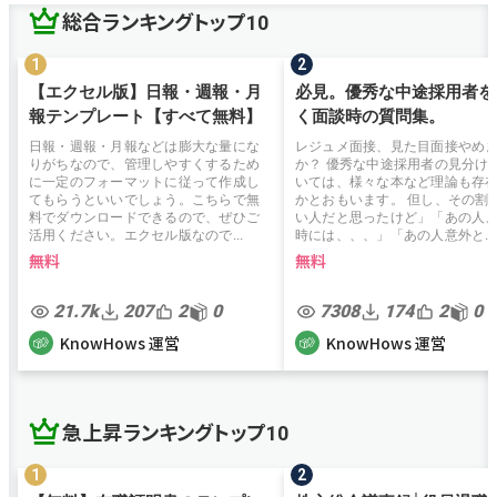
総合ランキングトップ10
【エクセル版】日報・週報・月
必見。優秀な中途採用者を
報テンプレート【すべて無料】
く面談時の質問集。
日報・週報・月報などは膨大な量にな
レジュメ面接、見た目面接やめ
りがちなので、管理しやすくするため
か？ 優秀な中途採用者の見分け
に一定のフォーマットに従って作成し
いては、様々な本など理論も存
てもらうといいでしょう。こちらで無
かとおもいます。 但し、その割
料でダウンロードできるので、ぜひご
い人だと思ったけど」「あの人
活用ください。エクセル版なので...
時には、、、」「あの人意外と...
無料
無料
21.7k
207
2
0
7308
174
2
0
KnowHows 運営
KnowHows 運営
急上昇ランキングトップ10