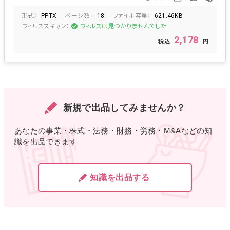
SI
開発契約
開発受託
形式：
ページ数：
ファイル容量：
ソフトウェア開発委託
プログラム開発委託
PPTX
18
621.46KB
ウィルススキャン：
ウィルスは見つかりませんでした
ソフトウェア開発請負
プログラム開発請負
プログラム開発発注
開発要件
開発要件定義
2,178
システム開発の注意点
ホームページ制作
外部委託
コンペ
オリエン
コンペ資料
新規で出品してみませんか？
あなたの事業・株式・法務・財務・労務・M&Aなどの知
識を出品できます
知識を出品する