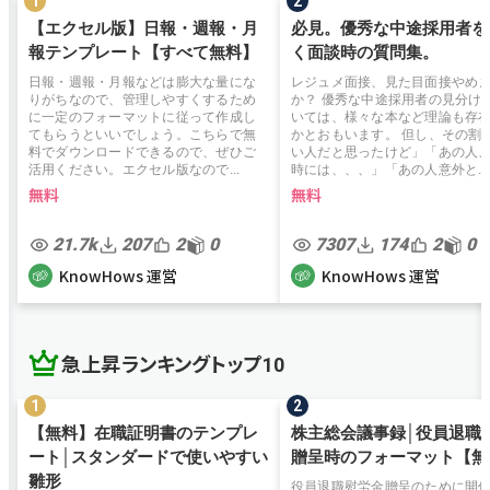
【エクセル版】日報・週報・月
必見。優秀な中途採用者を
報テンプレート【すべて無料】
く面談時の質問集。
日報・週報・月報などは膨大な量にな
レジュメ面接、見た目面接やめ
りがちなので、管理しやすくするため
か？ 優秀な中途採用者の見分け
に一定のフォーマットに従って作成し
いては、様々な本など理論も存
てもらうといいでしょう。こちらで無
かとおもいます。 但し、その割
料でダウンロードできるので、ぜひご
い人だと思ったけど」「あの人
活用ください。エクセル版なので...
時には、、、」「あの人意外と...
無料
無料
21.7k
207
2
0
7307
174
2
0
KnowHows 運営
KnowHows 運営
急上昇ランキングトップ10
【無料】在職証明書のテンプレ
株主総会議事録│役員退職
ート│スタンダードで使いやすい
贈呈時のフォーマット【無
雛形
役員退職慰労金贈呈のために開