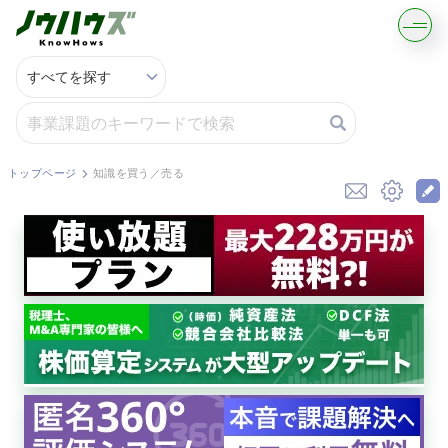
記事・コラムを読む
解決策を募集する
トップページ
知識を買う／売る
知識を買う／売る
契約書ひな型を探す
専門家に電話する
無料で株価を算定
資本政策を無料でお試し