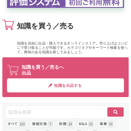
無料でアンケート
知識を買う／売る
匿名360°評価
ちょこっと相談とは？
知識を自由に出品・購入できるオンラインストア。売り上げはコンビ
ニで受け取ることが可能です。カテゴリタグやキーワード検索を使っ
て、興味のある知識を探してみましょう。
新規会員登録
知識を買う／売るへ
出品
ログイン
知識を出品する
すべて
情報交換
財務
M&A
事業
121
7
23
21
31