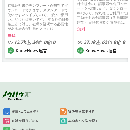
株主総会の、議事録作成用のテ
在職証明書のテンプレートが無料でダ
ートを公開します。ダウンロー
ウンロードできます。スタンダードで
料なので、お気軽にご利用くだ
使いやすいタイプなので、ぜひご活用
定時株主総会議事録（役員退職
いただければ幸いです。 本資料の概要
贈呈） 定時株主総会議事録(...
第三者に対し、在職を証明する必要性
無料
がある場合が社員の方々には...
無料
13.7k
34
0
0
37.1k
62
0
0
KnowHows 運営
KnowHows 運営
記事・コラムを読む
解決策を募集する
知識を買う／売る
契約書ひな型を探す