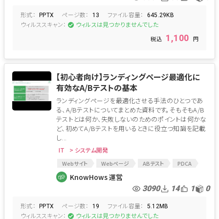
形式：
ページ数：
ファイル容量：
PPTX
13
645.29KB
ウィルススキャン：
ウィルスは見つかりませんでした
1,100
【初心者向け】ランディングページ最適化に
有効なA/Bテストの基本
ランディングページを最適化させる手法のひとつであ
る、A/Bテストについてまとめた資料です。そもそもA/B
テストとは何か、失敗しないのためのポイントは何かな
ど、初めてA/Bテストを用いるときに役立つ知識を記載
し...
IT
> システム開発
Webサイト
Webページ
ABテスト
PDCA
SEO
SEM
ウェブ広告
LP
KnowHows 運営
インターネット広告
3090
14
1
0
形式：
ページ数：
ファイル容量：
PPTX
19
5.12MB
ウィルススキャン：
ウィルスは見つかりませんでした