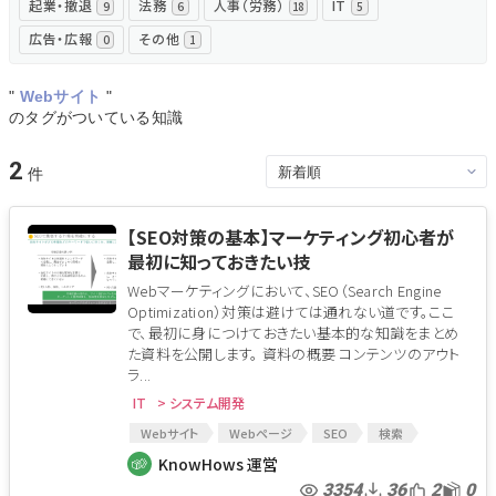
起業・撤退
法務
人事（労務）
IT
9
6
18
5
広告・広報
その他
0
1
"
Webサイト
"
のタグがついている知識
2
【SEO対策の基本】マーケティング初心者が
最初に知っておきたい技
Webマーケティングにおいて、SEO（Search Engine
Optimization）対策は避けては通れない道です。ここ
で、最初に身につけておきたい基本的な知識をまとめ
た資料を公開します。 資料の概要 コンテンツのアウト
ラ...
IT
> システム開発
Webサイト
Webページ
SEO
検索
広告
Web広告
SEM
KnowHows 運営
3354
36
2
0