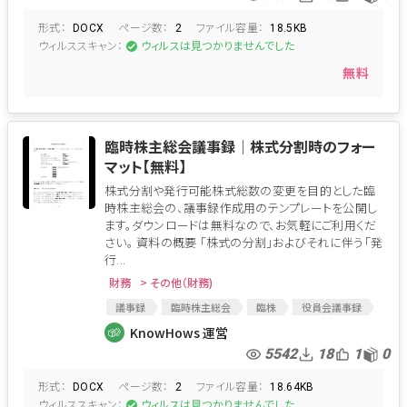
株式の分割
分割
形式：
ページ数：
ファイル容量：
DOCX
2
18.5KB
ウィルススキャン：
ウィルスは見つかりませんでした
無料
臨時株主総会議事録│株式分割時のフォー
マット【無料】
株式分割や発行可能株式総数の変更を目的とした臨
時株主総会の、議事録作成用のテンプレートを公開し
ます。ダウンロードは無料なので、お気軽にご利用くだ
さい。 資料の概要 「株式の分割」およびそれに伴う「発
行...
財務
> その他（財務)
議事録
臨時株主総会
臨株
役員会議事録
臨時株主総会議事録
総会議事録
株式分割
KnowHows 運営
株式の分割
分割
5542
18
1
0
形式：
ページ数：
ファイル容量：
DOCX
2
18.64KB
ウィルススキャン：
ウィルスは見つかりませんでした