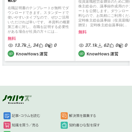
役員退職慰労金贈呈のために開
株主総会の、議事録作成用のテ
在職証明書のテンプレートが無料でダ
ートを公開します。ダウンロー
ウンロードできます。スタンダードで
料なので、お気軽にご利用くだ
使いやすいタイプなので、ぜひご活用
定時株主総会議事録（役員退職
いただければ幸いです。 本資料の概要
贈呈） 定時株主総会議事録(...
第三者に対し、在職を証明する必要性
無料
がある場合が社員の方々には...
無料
13.7k
34
0
0
37.1k
62
0
0
KnowHows 運営
KnowHows 運営
記事・コラムを読む
解決策を募集する
知識を買う／売る
契約書ひな型を探す