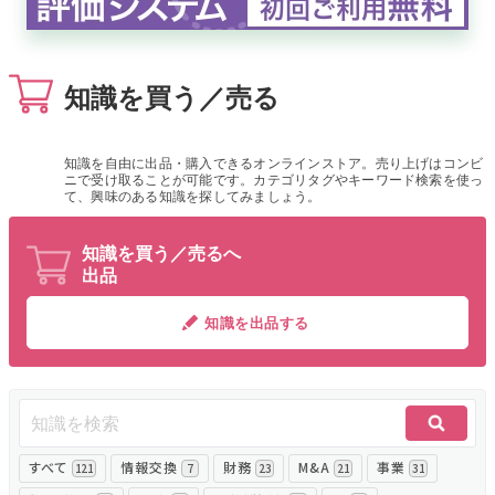
無料でアンケート
知識を買う／売る
匿名360°評価
ちょこっと相談とは？
知識を自由に出品・購入できるオンラインストア。売り上げはコンビ
ニで受け取ることが可能です。カテゴリタグやキーワード検索を使っ
て、興味のある知識を探してみましょう。
新規会員登録
知識を買う／売るへ
出品
ログイン
知識を出品する
すべて
情報交換
財務
M&A
事業
121
7
23
21
31