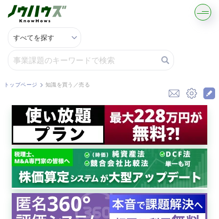
記事・コラムを読む
解決策を募集する
トップページ
知識を買う／売る
知識を買う／売る
契約書ひな型を探す
専門家に電話する
無料で株価を算定
資本政策を無料でお試し