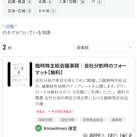
起業・撤退
法務
人事（労務）
IT
9
6
18
5
広告・広報
その他
0
1
"
分割
"
のタグがついている知識
2
臨時株主総会議事録│会社分割時のフォー
マット【無料】
会社分割の承認を得るために開催した臨時株主総会
の、議事録作成用のテンプレートを公開します。ダウン
ロードは無料なので、お気軽にご利用ください。 資料の
概要 会社分割の承認を得る際における臨時株主総会
の議...
M&A
> その他（M&A）
吸収分割
会社分割
定時株主総会
議事録
臨時株主総会
役員会議事録
株主総会議事録
KnowHows 運営
臨時株主総会議事録
総会議事録
株式分割
8099
18
1
0