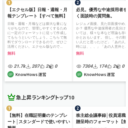
【エクセル版】日報・週報・月
必見。優秀な中途採用者を
報テンプレート【すべて無料】
く面談時の質問集。
日報・週報・月報などは膨大な量にな
レジュメ面接、見た目面接やめ
りがちなので、管理しやすくするため
か？ 優秀な中途採用者の見分け
に一定のフォーマットに従って作成し
いては、様々な本など理論も存
てもらうといいでしょう。こちらで無
かとおもいます。 但し、その割
料でダウンロードできるので、ぜひご
い人だと思ったけど」「あの人
活用ください。エクセル版なので...
時には、、、」「あの人意外と...
無料
無料
21.7k
207
2
0
7304
174
2
0
KnowHows 運営
KnowHows 運営
急上昇ランキングトップ10
【無料】在職証明書のテンプレ
株主総会議事録│役員退職
ート│スタンダードで使いやすい
贈呈時のフォーマット【無
雛形