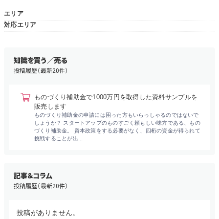
エリア
無料でアンケート
対応エリア
匿名360°評価
知識を買う／売る
ちょこっと相談とは？
投稿履歴（最新20件）
ものづくり補助金で1000万円を取得した資料サンプルを
販売します
新規会員登録
ものづくり補助金の申請には困った方もいらっしゃるのではないで
しょうか？ スタートアップのものすごく頼もしい味方である、もの
づくり補助金。 資本政策をする必要がなく、四桁の資金が得られて
ログイン
挑戦することが出...
記事＆コラム
投稿履歴（最新20件）
投稿がありません。