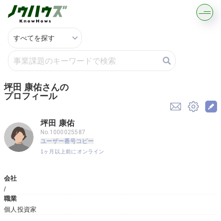
記事・コラムを読む
解決策を募集する
坪田 康佑さんの
プロフィール
知識を買う／売る
坪田 康佑
契約書ひな型を探す
No.1000025587
ユーザー番号コピー
1ヶ月以上前にオンライン
専門家に電話する
会社
無料で株価を算定
/
職業
個人投資家
資本政策を無料でお試し