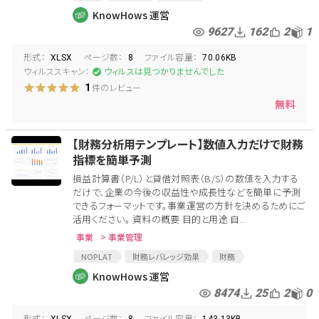
資金繰り表作成の注意点
損益計算書
PL
KnowHows 運営
貸借対照表
キャッシュフロー
CF
資金繰表
9627
162
2
1
資金繰り表
資金計画
三票
形式：
ページ数：
ファイル容量：
XLSX
8
70.06KB
ウィルススキャン：
ウィルスは見つかりませんでした
件のレビュー
1
無料
【財務分析用テンプレート】数値入力だけで財務
指標を簡単予測
損益計算書（P/L）と貸借対照表（B/S）の数値を入力する
だけで、企業の今後の収益性や成長性などを簡単に予測
できるフォーマットです。事業運営の方針を決めるためにご
活用ください。 資料の概要 目的と用途 自...
事業
> 事業管理
NOPLAT
財務レバレッジ効果
財務
財務の最適化
CFO
財務責任者
借入限度額
KnowHows 運営
借入
損益計算書
PL
財務レバレッジ
8474
25
2
0
経営戦略
財務会計
貸借対照表
財務DD
形式：
ページ数：
ファイル容量：