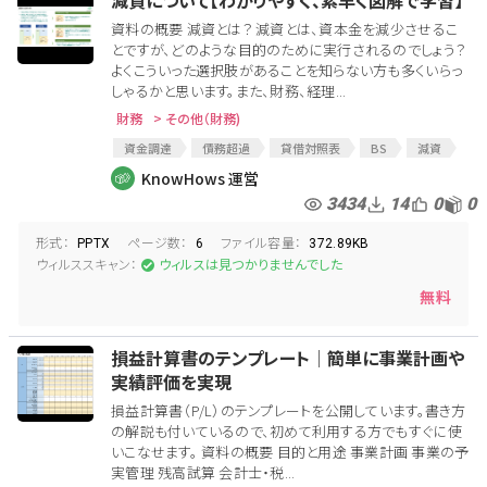
減資について【わかりやすく、素早く図解で学習】
資料の概要 減資とは？ 減資とは、資本金を減少させるこ
とですが、どのような目的のために実行されるのでしょう？
よくこういった選択肢があることを知らない方も多くいらっ
しゃるかと思います。また、財務、経理...
財務
> その他（財務)
資金調達
債務超過
貸借対照表
BS
減資
減資手続き
capital reduction
KnowHows 運営
3434
14
0
0
形式：
ページ数：
ファイル容量：
PPTX
6
372.89KB
ウィルススキャン：
ウィルスは見つかりませんでした
無料
損益計算書のテンプレート│簡単に事業計画や
実績評価を実現
損益計算書（P/L）のテンプレートを公開しています。書き方
の解説も付いているので、初めて利用する方でもすぐに使
いこなせます。 資料の概要 目的と用途 事業計画 事業の予
実管理 残高試算 会計士・税...