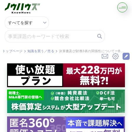
記事・コラムを読む
解決策を募集する
トップページ
知識を買う／売る
決算書及び財務3表の関係性についてーBS・PL・CFの関係性ー
知識を買う／売る
契約書ひな型を探す
専門家に電話する
無料で株価を算定
資本政策を無料でお試し