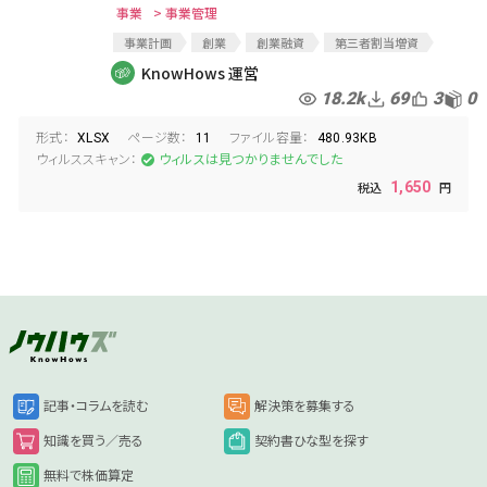
事業
> 事業管理
事業計画
創業
創業融資
第三者割当増資
資金調達
損益計算書
PL
事業管理
KnowHows 運営
18.2k
69
3
0
形式：
ページ数：
ファイル容量：
XLSX
11
480.93KB
ウィルススキャン：
ウィルスは見つかりませんでした
1,650
記事・コラムを読む
解決策を募集する
知識を買う／売る
契約書ひな型を探す
無料で株価算定