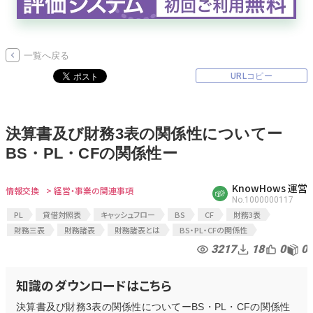
無料でアンケート
一覧へ戻る
匿名360°評価
URLコピー
ちょこっと相談とは？
決算書及び財務3表の関係性についてー
BS・PL・CFの関係性ー
新規会員登録
KnowHows 運営
ログイン
情報交換
> 経営・事業の関連事項
No.1000000117
PL
貸借対照表
キャッシュフロー
BS
CF
財務3表
財務三表
財務諸表
財務諸表とは
BS・PL・CFの関係性
3217
18
0
0
知識のダウンロードはこちら
決算書及び財務3表の関係性についてーBS・PL・CFの関係性