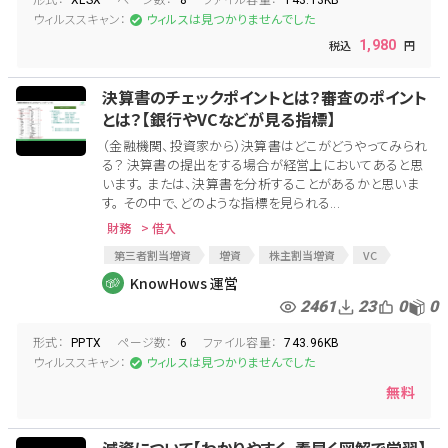
事業計画書
財務戦略
事業分析
経営分析
XLSX
8
143.13KB
ウィルススキャン：
ウィルスは見つかりませんでした
BS
財務分析
1,980
決算書のチェックポイントとは？審査のポイント
とは？【銀行やVCなどが見る指標】
（金融機関、投資家から）決算書はどこがどうやってみられ
る？ 決算書の提出をする場合が経営上においてあると思
います。 または、決算書を分析することがあるかと思いま
す。 その中で、どのような指標を見られる...
財務
> 借入
第三者割当増資
増資
株主割当増資
VC
借入限度額
金融機関
借入
損益計算書
PL
KnowHows 運営
個人借入
貸借対照表
チェックポイント
2461
23
0
0
金銭消費貸借
借入契約
BS
銀行
形式：
ページ数：
ファイル容量：
PPTX
6
743.96KB
ウィルススキャン：
ウィルスは見つかりませんでした
無料