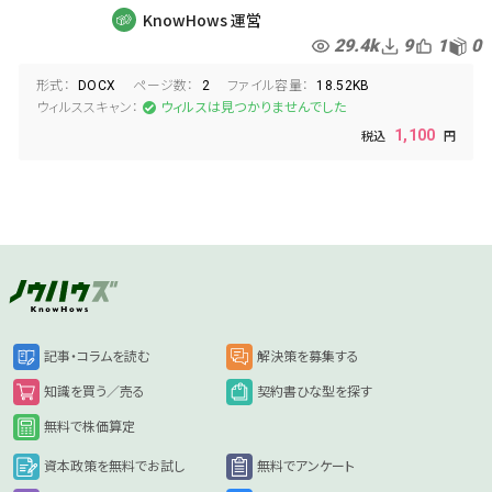
臨時株主総会議事録
総会議事録
定例役員会
KnowHows 運営
29.4k
9
1
0
形式：
ページ数：
ファイル容量：
DOCX
2
18.52KB
ウィルススキャン：
ウィルスは見つかりませんでした
1,100
記事・コラムを読む
解決策を募集する
知識を買う／売る
契約書ひな型を探す
無料で株価算定
資本政策を無料でお試し
無料でアンケート