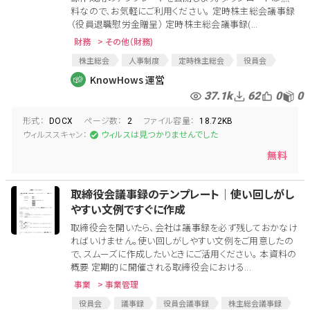
料なので、お気軽にご利用ください。 定時株主総会議事録
（役員退職慰労金贈呈） 定時株主総会議事録(...
財務
> その他（財務)
株主総会
人事制度
定時株主総会
役員会
議事録
臨時株主総会
役員会議事録
KnowHows 運営
株主総会議事録
臨時株主総会議事録
総会議事録
37.1k
62
0
0
役員退職金
役員退職慰労金
退職金
慰労金
形式：
ページ数：
ファイル容量：
慰労金贈呈
役員退職慰労金贈呈
DOCX
2
18.72KB
ウィルススキャン：
ウィルスは見つかりませんでした
無料
取締役会議事録のテンプレート│使い回しがし
やすい文例ですぐに作成
取締役会を開いたら、会社は議事録を必ず残しておかなけ
ればいけません。使い回しがしやすい文例をご用意したの
で、スムーズに作成したいときにご活用ください。 本資料の
概要 定期的に開催される取締役会における...
事業
> 事業管理
役員会
議事録
役員会議事録
株主総会議事録