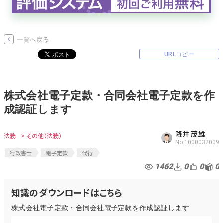
無料でアンケート
一覧へ戻る
匿名360°評価
URLコピー
ちょこっと相談とは？
株式会社電子定款・合同会社電子定款を作
成認証します
新規会員登録
降井 茂雄
ログイン
法務
> その他（法務）
No.1000032009
行政書士
電子定款
代行
1462
0
0
0
知識のダウンロードはこちら
株式会社電子定款・合同会社電子定款を作成認証します