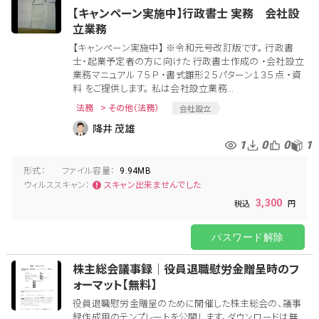
【キャンペーン実施中】行政書士 実務 会社設
立業務
【キャンペーン実施中】 ※令和元号改訂版です。 行政書
士・起業予定者の方に向けた 行政書士作成の ・会社設立
業務マニュアル ７５Ｐ ・書式雛形２５パターン１３５点 ・資
料 をご提供します。 私は会社設立業務...
法務
> その他（法務）
会社設立
降井 茂雄
1
0
0
1
形式：
ファイル容量：
9.94MB
ウィルススキャン：
スキャン出来ませんでした
3,300
パスワード解除
株主総会議事録│役員退職慰労金贈呈時のフ
ォーマット【無料】
役員退職慰労金贈呈のために開催した株主総会の、議事
録作成用のテンプレートを公開します。ダウンロードは無