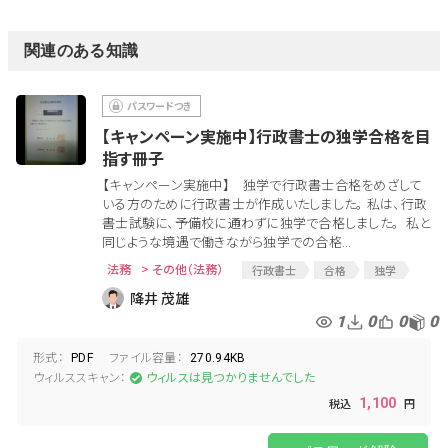
関連のある知識
【キャンペーン実施中】行政書士の独学合格を目
指す冊子
【キャンペーン実施中】 独学で行政書士合格をめざして
いる方のために行政書士が作成いたしました。 私は、行政
書士試験に、予備校に通わずに独学で合格しました。 私と
同じような境遇で働きながら独学での合格...
法務
> その他（法務）
行政書士
合格
独学
降井 茂雄
1
0
0
0
形式：
ファイル容量：
PDF
270.94KB
ウィルススキャン：
ウィルスは見つかりませんでした
1,100