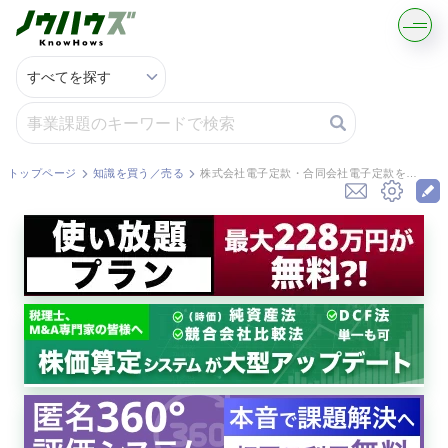
記事・コラムを読む
解決策を募集する
トップページ
知識を買う／売る
株式会社電子定款・合同会社電子定款を作成認証します
知識を買う／売る
契約書ひな型を探す
専門家に電話する
無料で株価を算定
資本政策を無料でお試し