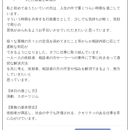
私と初めて会うたいていの方は、人生の中で重くつらい時期を過ごして
います。
そういう時期を共有する行政書士として、少しでも気持ちが軽く、笑顔
で周りの
景色がみられるようお手伝いさせていただきたいと思っています。
様々な業種の方々との交流を深めてきたこと等からか相談内容に応じて
柔軟な対応が
できるようになりました。タフに仕事に取り組んでいます。
一人一人の依頼者、相談者の方や一つ一つの事件に丁寧に向き合って適
切な解決方法
を共に考え、依頼者、相談者の方の不安や悩みを解消できるよう、努力
していきたいと
思っています。
【休日の過ごし方】
演劇、スポーツジム
【業務の基本理念】
依頼者が満足し、社会の中でも評価される、クオリティのある仕事を常
に心がけています。