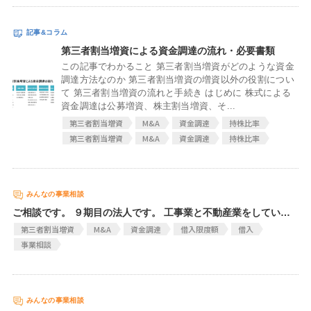
第三者割当増資による資金調達の流れ・必要書類
この記事でわかること 第三者割当増資がどのような資金
調達方法なのか 第三者割当増資の増資以外の役割につい
て 第三者割当増資の流れと手続き はじめに 株式による
資金調達は公募増資、株主割当増資、そ...
第三者割当増資
M&A
資金調達
持株比率
第三者割当増資
M&A
資金調達
持株比率
ご相談です。 ９期目の法人です。 工事業と不動産業をしています。 売上は数億ぐらいで最近自社リノベーション物件の販売実積が売上の７割なのでこれからは 工事業を廃業し、リノベーション物件の販売だけを自社の業務として固定する方針です。 が銀行融資以外の投資や、出資などの資金調達を考えています。 ネットから色々なマーチングサイトを探してみましたが投資家を名乗る＊＊＊が多いことでした。ベンチャー・キャピタルや、ファンドから資金調達を考えて、専門家のコンサルティングを受けたいと思いますがご紹介できますか
第三者割当増資
M&A
資金調達
借入限度額
借入
事業相談