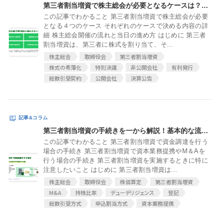
第三者割当増資で株主総会が必要となるケースは？そこで何を決める？
この記事でわかること 第三者割当増資で株主総会が必要
となる４つのケース それぞれのケースで決める内容の詳
細 株主総会開催の流れと当日の進め方 はじめに 第三者
割当増資は、第三者に株式を割り当て、そ...
株主総会
取締役会
第三者割当増資
株式の希薄化
特別決議
非公開会社
有利発行
総数引受契約
公開会社
決算公告
第三者割当増資の手続きを一から解説！基本的な流れを身につけよう
この記事でわかること 第三者割当増資で資金調達を行う
場合の手続き 第三者割当増資で資本業務提携やM＆Aを
行う場合の手続き 第三者割当増資を実施するときに特に
注意したいこと はじめに 第三者割当増資は...
株主総会
取締役会
株価算定
第三者割当増資
M&A
持株比率
デューデリジェンス
登記
総数引受方式
申込割当方式
資本業務提携