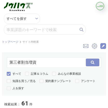
記事・コラムを読む
解決策を募集する
トップページ
サイト内検索
知識を買う／売る
契約書ひな型を探す
すべて
記事＆コラム
みんなの事業相談
専門家に電話する
知識を買う／売る
契約書テンプレート
アンケート
人を探す
無料で株価を算定
61
資本政策を無料でお試し