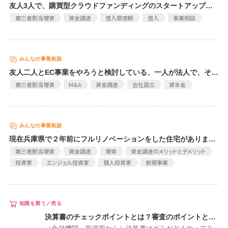
友人3人で、購買型クラウドファンディングのスタートアップを立ち上げようとしています。 そこで、500万くらいエンジェル投資を通じて、資金調達を行いたいと思っています。(持分10%相当) 現状を言いますと、資本金100万で、プラットフォームのプロトタイプは開発完了し、顧客を定め、営業かけています。 営業の結果、登録者50,000人のインフルエンサーやミュージシャンをユーザーに確保した状態です。 そして、事業説明書を作成済みです。 しかし、収益化はなっていないため、財務計画書を書くための根拠がない状態です。 そこで、質問は、二つあります。 1.シード段階、正確には、エンジェル投資を受ける段階では、アイディア段階が多いと思われ、会社データを基盤にした、収益の見込みを提示するのは難しいと思われますが、この段階での財務計画書や収益見込みは何を根拠に提示するべきですか? 2.もし、見込み収益を出したとしても、企業価値評価はどう行うべきでしょうか?
第三者割当増資
資金調達
借入限度額
借入
事業相談
友人二人とEC事業をやろうと検討している、一人が法人で、それぞれ100万円出すつもり、お金はどうやって法人名
第三者割当増資
M&A
資金調達
会社設立
資本金
現在兵庫県で２年前にフルリノベーションをした住宅があります こちらを３年ほど民泊運営をしたのち価値をつけて売却したい そのための投資家を探したい
第三者割当増資
資金調達
増資
資金調達のメリットとデメリット
投資家
エンジェル投資家
個人投資家
新規事業
決算書のチェックポイントとは？審査のポイントとは？【銀行やVCなどが見る指標】