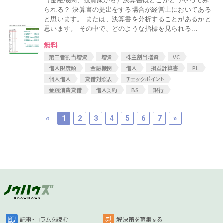
（金融機関、投資家から）決算書はどこがどうやってみ
られる？ 決算書の提出をする場合が経営上においてある
と思います。 または、決算書を分析することがあるかと
思います。 その中で、どのような指標を見られる...
無料
第三者割当増資
増資
株主割当増資
VC
借入限度額
金融機関
借入
損益計算書
PL
個人借入
貸借対照表
チェックポイント
金銭消費貸借
借入契約
BS
銀行
«
1
2
3
4
5
6
7
»
記事・コラムを読む
解決策を募集する