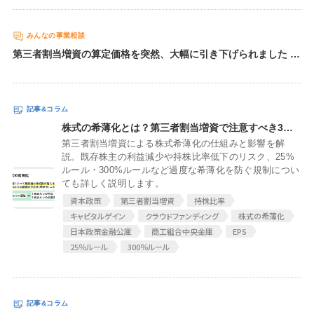
無料でアンケート
第三者割当増資の算定価格を突然、大幅に引き下げられました 私の会社はIT企業で、ソフトウェア開発などを手掛けています。 今年の1月から同業他社と事業提携を行い、新たなサービスを共同で開始しようという話が浮上しました。そして、これにともなって私の会社が第三者割当増資に伴い出資後比率20％の形で株式を保有してもらう話が進んでいました。 2月上旬にパートナー企業のスタッフや公認会計士たちが私の会社にやってきて、決算書や重要な契約書、取締役会議事録などを閲覧し、デューデリジェンスを行いました。 その結果、3月上旬には1株あたり10万円の株価算定が行われ、両者合意し、3月最終週には双方の会社で取締役会決議を行う予定でいました。ところが、3月25日になりパートナー企業から「コロナウイルス感染流行にともない日本経済が不況に突入する公算が高くなった」との理由で、私の会社の株価算定をやり直したところ、1株5万円で増資を引き受けたいとの申し出がありました。 突然、私の会社の価値を半値にされてしまったため、社内の役員会では「ひどすぎる」との声が噴出しました。そして、パートナー企業に「再度検討してほしい」と申し出ても、「コロナウイルス感染が長引けば、1株5万円でも高すぎる金額」と言われてしまい、新規事業をはじめる話も暗礁に乗り上げています。 ここまでの経緯を踏まえて、下記の2点を質問させてください。 ・わずか1ヶ月で会社の価値を半額にすることは妥当な株価算定行為といえるのか？ ・どのような方法や論拠を用いれば、私の会社の価値を元通りの10万円に戻すことが可能か？ また、10万円のバリュエーション算定方法はDCF法、純資産、上場会社比較の三つを取り入れた上での算出でした。
匿名360°評価
ちょこっと相談とは？
株式の希薄化とは？第三者割当増資で注意すべき3つのリスク
第三者割当増資による株式希薄化の仕組みと影響を解
新規会員登録
説。既存株主の利益減少や持株比率低下のリスク、25%
ルール・300%ルールなど過度な希薄化を防ぐ規制につい
ても詳しく説明します。
ログイン
資本政策
第三者割当増資
持株比率
キャピタルゲイン
クラウドファンディング
株式の希薄化
日本政策金融公庫
商工組合中央金庫
EPS
25％ルール
300％ルール