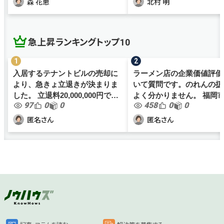
森 花恵
北村 明
何かと体調不良を理由に職務放
なりました。 これまで数時間以
棄を繰り返すものの、勤務時間
上残業しない場合は、職員間.
の...
急上昇ランキングトップ10
入居するテナントビルの売却に
ラーメン店の企業価値評価
より、急きょ立退きが決まりま
いて質問です。のれんの扱
した。 立退料20,000,000円で間
よく分かりません。 福岡市内で
97
0
0
458
0
0
も無く契約となりますが、当社
ラーメン店を1店舗経営し
の規模においては大金の為、正
す（個人事業主）。年商は4,
匿名さん
匿名さん
しく処理をし損をしないように
万ほど、従業員は家族2名
したいです。 最近は事業を分...
1名、アルバイト4名です。..