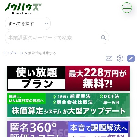
記事・コラムを読む
解決策を募集する
トップページ
解決策を募集する
知識を買う／売る
契約書ひな型を探す
専門家に電話する
無料で株価を算定
資本政策を無料でお試し