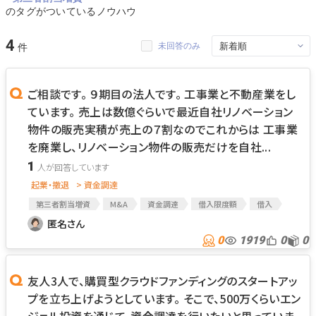
のタグがついているノウハウ
4
未回答のみ
ご相談です。 ９期目の法人です。 工事業と不動産業をし
ています。 売上は数億ぐらいで最近自社リノベーション
物件の販売実積が売上の７割なのでこれからは 工事業
を廃業し、リノベーション物件の販売だけを自社...
1
起業・撤退
> 資金調達
第三者割当増資
M&A
資金調達
借入限度額
借入
事業相談
匿名さん
0
1919
0
0
友人3人で、購買型クラウドファンディングのスタートアッ
プを立ち上げようとしています。 そこで、500万くらいエン