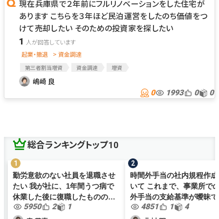
現在兵庫県で２年前にフルリノベーションをした住宅が
あります こちらを３年ほど民泊運営をしたのち価値をつ
けて売却したい そのための投資家を探したい
1
起業・撤退
> 資金調達
第三者割当増資
資金調達
増資
資金調達のメリットとデメリット
投資家
エンジェル投資家
嶋崎 良
個人投資家
新規事業
0
1993
0
0
総合ランキングトップ10
勤労意欲のない社員を退職させ
時間外手当の社内規程作成
たい 我が社に、1年間うつ病で
いて これまで、事業所で
休業した後に復職したものの、
外手当の支給基準が曖昧で
5950
2
1
4851
1
4
勤労意欲が全くなく、業務効率
が、働き方改革関連法案も
が非常に悪い社員がおります。
色々と社内規程を見直すこ