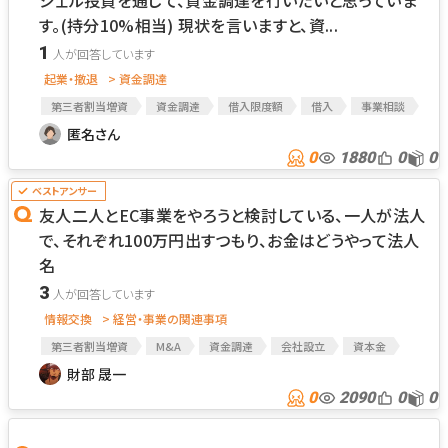
ジェル投資を通じて、資金調達を行いたいと思っていま
す。(持分10%相当) 現状を言いますと、資...
1
起業・撤退
> 資金調達
第三者割当増資
資金調達
借入限度額
借入
事業相談
匿名さん
0
1880
0
0
友人二人とEC事業をやろうと検討している、一人が法人
で、それぞれ100万円出すつもり、お金はどうやって法人
名
3
情報交換
> 経営・事業の関連事項
第三者割当増資
M&A
資金調達
会社設立
資本金
財部 晟一
0
2090
0
0