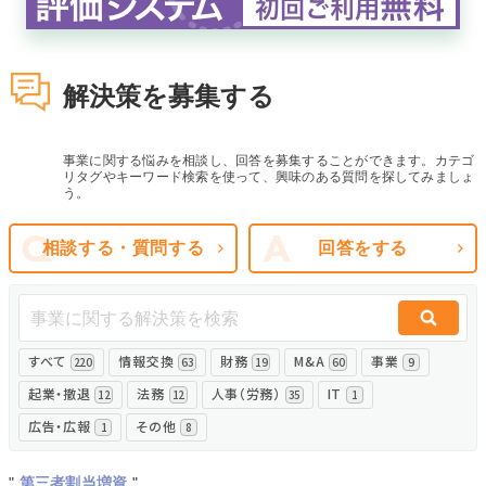
無料でアンケート
解決策を募集する
匿名360°評価
ちょこっと相談とは？
事業に関する悩みを相談し、回答を募集することができます。カテゴ
リタグやキーワード検索を使って、興味のある質問を探してみましょ
う。
新規会員登録
相談する・質問する
回答をする
ログイン
すべて
情報交換
財務
M&A
事業
220
63
19
60
9
起業・撤退
法務
人事（労務）
IT
12
12
35
1
広告・広報
その他
1
8
"
第三者割当増資
"