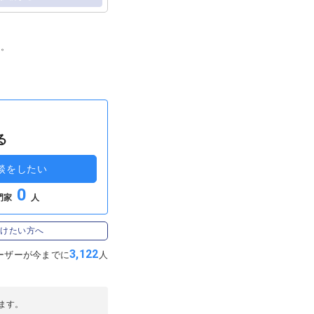
ね。
る
談をしたい
0
門家
人
受けたい方へ
3,122
ーザーが
今までに
人
ます。