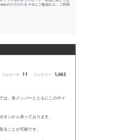
タファイルのダウンロード、利用に関しては
Howsの
利用規約
を十分にご確認の上、ご利用
。
11
1,662
sでは、各メンバーとともにこのサイ
ボタンから承っております。
取ることが可能です。