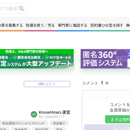
決策を募集する
知識を買う／売る
専門家に電話する
契約書ひな型を探す
無
事・コラムを読む
解決策を募集する
識を買う／売る
契約書ひな型を探
門家に電話する
無料で株価を算定
1
コメント
URLコピー
本政策を無料でお試し
無料でアンケート
名360°評価
ちょこっと相談と
コメント
会員登録
KnowHows 運営
No.1000000117
まずは無
資金調達のメリットとデメリット
資金繰り
新規会員登録
コメントを
本金
資金繰表
資金計画
資金