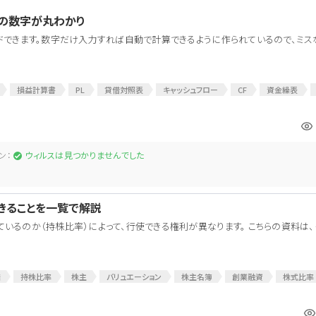
次の数字が丸わかり
ドできます。数字だけ入力すれば自動で計算できるように作られているので、ミス
損益計算書
PL
貸借対照表
キャッシュフロー
CF
資金繰表
ン：
ウィルスは見つかりませんでした
きることを一覧で解説
いるのか（持株比率）によって、行使できる権利が異なります。 こちらの資料は
権
持株比率
株主
バリュエーション
株主名簿
創業融資
株式比率