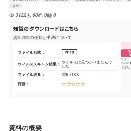
資本
3122
60
0
0
知識のダウンロードはこちら
資金調達の種類と手法について
ファイル形式
PPTX
デー
ウィルスは見つかりませんで
Know
ウィルススキャン結果
した
下さい
ファイル容量
326.71KB
評価
資料の概要