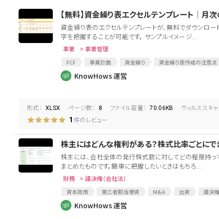
【無料】資金繰り表エクセルテンプレート│月
資金繰り表のエクセルテンプレートが、無料でダウンロー
字を把握することが可能です。 サンプルイメージ...
事業
> 事業管理
FCF
事業計画
資金繰り
資金繰り表作成の注意点
三票
KnowHows 運営
形式：
ページ数：
ファイル容量：
ウィルススキャ
XLSX
8
70.06KB
件のレビュー
1
株主にはどんな権利がある？株式比率ごとにで
株主には、会社全体の発行株式数に対してどの程度持って
まとめたものです。簡単に把握したいときはもちろ...
財務
> 議決権（会社法）
資本政策
第三者割当増資
M&A
出資
議決
合弁
合弁会社
KnowHows 運営