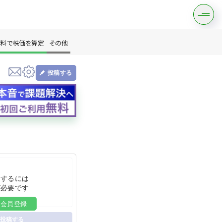
料で株価を算定
その他
投稿する
す
は？
をするには
が必要です
料会員登録
投稿する