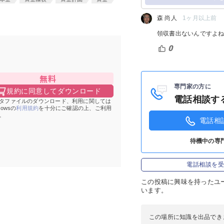
ログイン
森 尚人
1ヶ月以上前
領収書出ないんですよ
0
無料
専門家の方に
規約に同意してダウンロード
電話相談す
タファイルのダウンロード、利用に関しては
Howsの
利用規約
を十分にご確認の上、ご利用
。
電話相
待機中の専
電話相談を
この投稿に
興味を持ったユ
います。
この場所に知識を出品でき