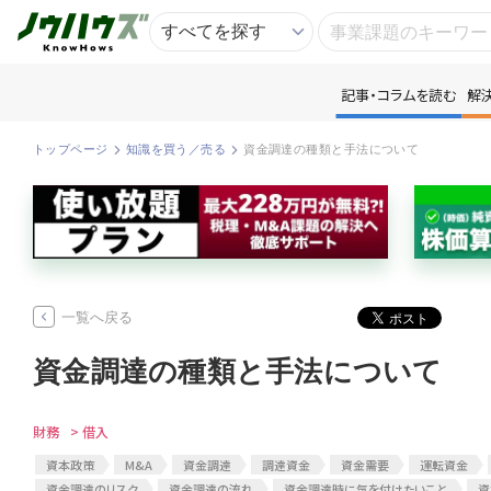
記事・コラムを読む
解
記
トップページ
知識を買う／売る
資金調達の種類と手法について
知
専
一覧へ戻る
資
資金調達の種類と手法について
匿
財務
> 借入
資本政策
M&A
資金調達
調達資金
資金需要
運転資金
資金調達のリスク
資金調達の流れ
資金調達時に気を付けたいこと
資