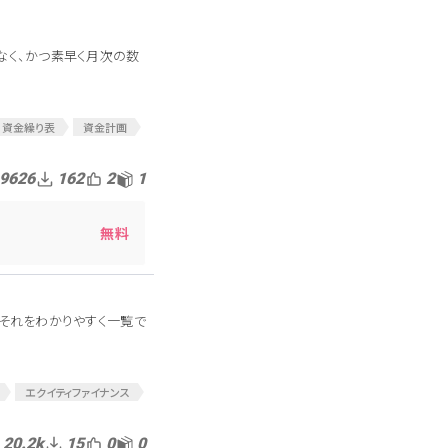
なく、かつ素早く月次の数
資金繰り表
資金計画
9626
162
2
1
無料
、それをわかりやすく一覧で
エクイティファイナンス
20.2k
15
0
0