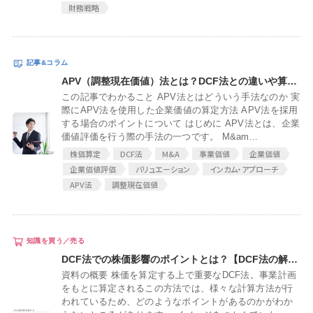
財務戦略
APV（調整現在価値）法とは？DCF法との違いや算定方法を解説
この記事でわかること APV法とはどういう手法なのか 実
際にAPV法を使用した企業価値の算定方法 APV法を採用
する場合のポイントについて はじめに APV法とは、企業
価値評価を行う際の手法の一つです。 M&am...
株価算定
DCF法
M&A
事業価値
企業価値
企業価値評価
バリュエーション
インカム・アプローチ
APV法
調整現在価値
DCF法での株価影響のポイントとは？【DCF法の解説】
資料の概要 株価を算定する上で重要なDCF法。事業計画
をもとに算定されるこの方法では、様々な計算方法が行
われているため、どのようなポイントがあるのかがわか