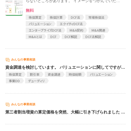
らないところがあります。 イメージをつかんでいた...
無料
株価算定
株価計算
DCF法
市場株価法
バリュエーション
エクイティDCF法
エンタープライズDCF法
M&A契約
M&A関連
M&Aとは
DCF
DCF解説
DCF法解説
資金調達を検討しています。 バリュエーションに関してですが、 DCF法、同業種企業からの算定など算定方法の違いや 時間割引率の設定で大きく幅が出てきていまします。 周りの企業家の方に聞いてもそのようなもの、とのことですが、 最終的に資金調達の際のバリュエーションを決定する際に、 皆さんはどういった視点で合意、納得されていますでしょうか？ 時間割引率に関しては 季節性のないサービスで売上が月5％ずつ伸びている、 市場はまだまだ広い、とはいえ設立1年目だから1年後の割引率でもよくみて６０％、 といったことで納得していいのか、感覚すぎて判断に困っております。 どうぞよろしくお願いいたします。
株価算定
割引率
資金調達
時価総額
バリュエーション
事業DD
デューディリ
第三者割当増資の算定価格を突然、大幅に引き下げられました 私の会社はIT企業で、ソフトウェア開発などを手掛けています。 今年の1月から同業他社と事業提携を行い、新たなサービスを共同で開始しようという話が浮上しました。そして、これにともなって私の会社が第三者割当増資に伴い出資後比率20％の形で株式を保有してもらう話が進んでいました。 2月上旬にパートナー企業のスタッフや公認会計士たちが私の会社にやってきて、決算書や重要な契約書、取締役会議事録などを閲覧し、デューデリジェンスを行いました。 その結果、3月上旬には1株あたり10万円の株価算定が行われ、両者合意し、3月最終週には双方の会社で取締役会決議を行う予定でいました。ところが、3月25日になりパートナー企業から「コロナウイルス感染流行にともない日本経済が不況に突入する公算が高くなった」との理由で、私の会社の株価算定をやり直したところ、1株5万円で増資を引き受けたいとの申し出がありました。 突然、私の会社の価値を半値にされてしまったため、社内の役員会では「ひどすぎる」との声が噴出しました。そして、パートナー企業に「再度検討してほしい」と申し出ても、「コロナウイルス感染が長引けば、1株5万円でも高すぎる金額」と言われてしまい、新規事業をはじめる話も暗礁に乗り上げています。 ここまでの経緯を踏まえて、下記の2点を質問させてください。 ・わずか1ヶ月で会社の価値を半額にすることは妥当な株価算定行為といえるのか？ ・どのような方法や論拠を用いれば、私の会社の価値を元通りの10万円に戻すことが可能か？ また、10万円のバリュエーション算定方法はDCF法、純資産、上場会社比較の三つを取り入れた上での算出でした。