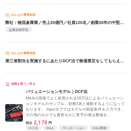
無料でアンケート
弊社：物流倉庫業／売上20億円／社員120名／創業30年の中堅企業です。 競合他社から事業買収の打診を受けていますが、 企業価値評価（バリュエーション）の方法として、 DCF法、類似企業比較法、純資産法などがあると聞きました。 物流業界の場合、どの評価方法が最も適切で、 売却価格の交渉においてどのように活用すべきでしょうか。
匿名360°評価
企業価値評価
ちょこっと相談とは？
第三者割当を実施するにあたりDCF法で株価算定をしてもらえる会社を探しています。
新規会員登録
ログイン
バリュエーションモデル｜DCF法
M&Aの現場でよく使用されるDCF法によるバリュエーシ
ョンモデルのサンプル。財務3表と連動するようになって
おります。 Inputタブではモデルの前提条件を入力でき、
その他のセルでも黄色セルに青字の者は数値を...
2,178
DCF法
M&A
バリュエーション
M&A関連