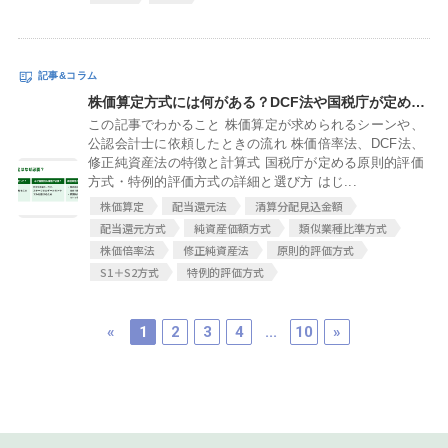
株価算定方式には何がある？DCF法や国税庁が定める方式を徹底紹介
この記事でわかること 株価算定が求められるシーンや、
公認会計士に依頼したときの流れ 株価倍率法、DCF法、
修正純資産法の特徴と計算式 国税庁が定める原則的評価
方式・特例的評価方式の詳細と選び方 はじ...
株価算定
配当還元法
清算分配見込金額
配当還元方式
純資産価額方式
類似業種比準方式
株価倍率法
修正純資産法
原則的評価方式
S1＋S2方式
特例的評価方式
«
1
2
3
4
...
10
»