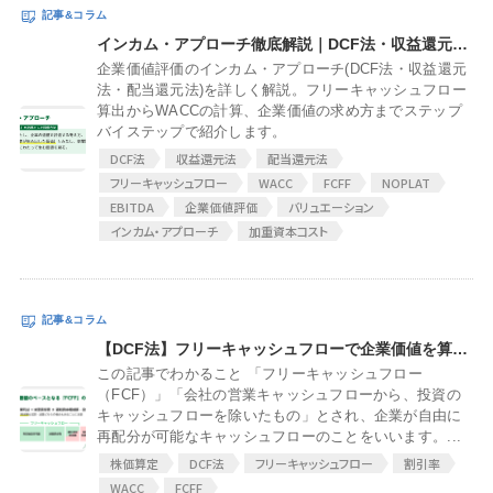
インカム・アプローチ徹底解説｜DCF法・収益還元法の計算手順と活用法
企業価値評価のインカム・アプローチ(DCF法・収益還元
法・配当還元法)を詳しく解説。フリーキャッシュフロー
算出からWACCの計算、企業価値の求め方までステップ
バイステップで紹介します。
DCF法
収益還元法
配当還元法
フリーキャッシュフロー
WACC
FCFF
NOPLAT
EBITDA
企業価値評価
バリュエーション
インカム・アプローチ
加重資本コスト
【DCF法】フリーキャッシュフローで企業価値を算定する方法
この記事でわかること 「フリーキャッシュフロー
（FCF）」「会社の営業キャッシュフローから、投資の
キャッシュフローを除いたもの」とされ、企業が自由に
再配分が可能なキャッシュフローのことをいいます。...
株価算定
DCF法
フリーキャッシュフロー
割引率
WACC
FCFF