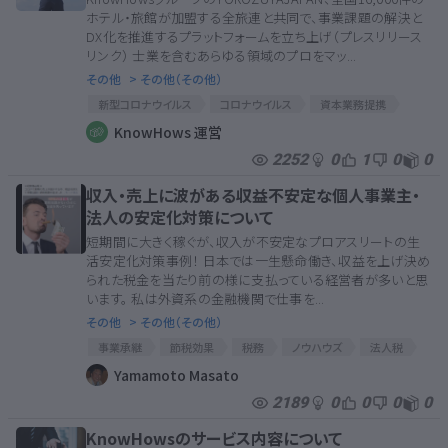
ホテル・旅館が加盟する全旅連と共同で、事業課題の解決と
DX化を推進するプラットフォームを立ち上げ（プレスリリース
リンク） 士業を含むあらゆる領域のプロをマッ...
その他
> その他（その他）
新型コロナウイルス
コロナウイルス
資本業務提携
アフターコロナ
KnowHows
コロナ
コロナ対策
KnowHows 運営
KnowHows公式
コロナ対策支援
業務提携
2252
0
1
0
0
提携
提携契約
コロナウィルスによる経済対策
収入・売上に波がある収益不安定な個人事業主・
YOROZUYAJAPAN
法人の安定化対策について
短期間に大きく稼ぐが、収入が不安定なプロアスリートの生
活安定化対策事例！ 日本では一生懸命働き、収益を上げ決め
られた税金を当たり前の様に支払っている経営者が多いと思
います。 私は外資系の金融機関で仕事を...
その他
> その他（その他）
事業承継
節税効果
税務
ノウハウズ
法人税
法人
節税
みんなで事業相談
研修
教育
Yamamoto Masato
経営分析
経営
税金
売上安定化
相続対策
2189
0
0
0
0
コンサルティング
財産
コンサル
利益調整
KnowHowsのサービス内容について
収益安定化
戦略