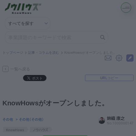
記事・コラムを読む
解決策を募集する
トップページ
記事・コラムを読む
KnowHowsがオープンしました。
知識を買う／売る
一覧へ戻る
URLコピー
契約書ひな型を探す
専門家に電話する
KnowHowsがオープンしました。
無料で株価を算定
錦織 康之
その他
> その他（その他）
No.1000000147
KnowHows
ノウハウズ
資本政策を無料でお試し