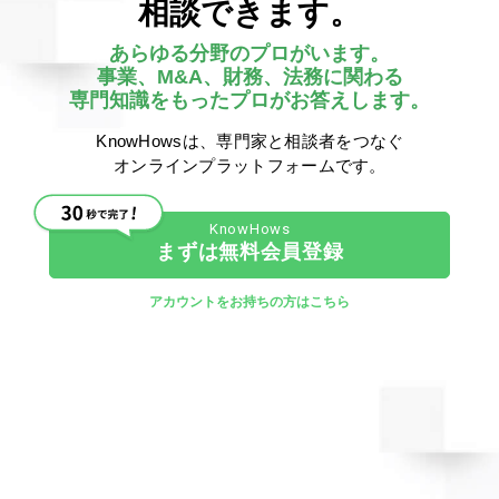
相談できます。
力いただき、作成頂きました。 動画はこちらから再生頂
ければと思います。 このONION社様のメンバーは非常
に細かく...
あらゆる分野のプロがいます。
事業、M&A、財務、法務に関わる
情報交換
> その他（情報交換）
専門知識をもったプロがお答えします。
KnowHows
KnowHows公式
錦織 康之
KnowHowsは、専門家と相談者をつなぐ
オンラインプラットフォームです。
1388
0
1
0
0
人間には順序があるというこの教えが教えて
くれたもの
まずは無料会員登録
薩摩藩の「侍」「藩士」の順序が教えてくれること この内
容はよくどこでも書かれているので、ご存知の方も多い
アカウントをお持ちの方はこちら
と思いますが、知らない方も多いので、ここに記載してい
きたいと思い、書かせて頂きます。 薩摩藩主 ...
その他
> その他（その他）
採用
採用計画
新卒採用
人材の育成
役員会
育成
役員
研修
人事研修
錦織 康之
5451
0
2
0
0