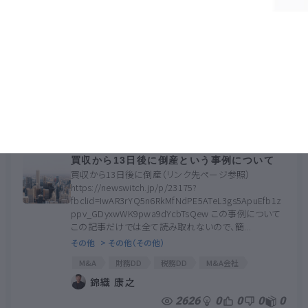
間違った面談の方法について
＜経歴、過去の実績で幹部採用する＞という人が多く
存在します。 ちょっと偉そうな書き方になったら本当に
申し訳ございません。 自社で成功する人は必ずしも「他
社で実績を残した人」ではありません 「能動的行動...
その他
> その他（その他）
採用戦略
新型コロナウイルス
採用
採用計画
中途採用
新卒採用
SWOT分析
錦織 康之
コロナウイルス
組織再編
コロナ
3682
0
0
0
0
アフターコロナ
コロナショック
外国人採用
SWOT
採用面接
面談
コロナ対策
買収から13日後に倒産という事例について
面接方法
自己分析
買収から13日後に倒産（リンク先ページ参照）
https://newswitch.jp/p/23175?
fbclid=IwAR3rYQ5n6RkMfNdPE5ATeL3gs5ApuEfb1z
ppv_GDyxwWK9pwa9dYcbTsQew この事例について
この記事だけでは全て読み取れないので、簡...
その他
> その他（その他）
M&A
財務DD
税務DD
M&A会社
M&A契約
事業DD
買収契約
買収交渉
錦織 康之
事業買収
買収金額
M&A手法
2626
0
0
0
0