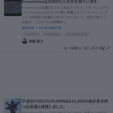
Knowhowsは月間9万人の方が見ています。
Knowhowsは月間9万人のご来訪をいただくメディアになりま
した。 Knowhowsはコロナ禍に準備に入り、スタートしたメデ
ィアで本格的な稼働は6月からとなりました。 現在の時点で
会員は、 このような会員構成と...
情報交換
> その他（情報交換）
ノウハウズ
KnowHows
KnowHows公式
ノウハウズ公式
錦織 康之
1688
0
0
0
0
子会社YOROZUYAJAPANは16,000の組合員を持
つ全旅連と提携しました。
KnowHowsグループのYOROZUYAJAPAN、全国16,000件の