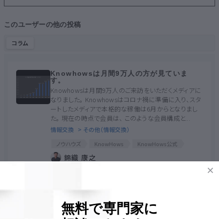
このユーザーの他の投稿
コラム
Knowhowsは月間9万人の方が見ていま
す。
Knowhowsは月間9万人のご来訪をいただくメディアに
なりました。 Knowhowsはコロナ禍に準備に入り、スタ
ートしたメディアで本格的な稼働は6月からとなりまし
た。 現在の時点で会員は、 このような会員構成と...
情報交換
> その他（情報交換）
ノウハウズ
KnowHows
KnowHows公式
ノウハウズ公式
錦織 康之
1688
0
0
0
0
KnowHowsのサービス内容について
KnowHowsのサービス説明動画が作成されました。
無料で専門家に
KnowHowsのサービス動画をONION社の方々にご協