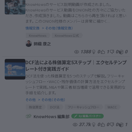
KnowHowsのサービス説明動画が作成されました。
KnowHowsのサービス動画をONION社の方々にご協力いた
だき、作成頂きました。 動画はこちらから再生頂ければと思い
ます。 このONION社様のメンバーは非常に細かく...
情報交換
> その他（情報交換）
KnowHows
KnowHows公式
錦織 康之
1388
0
1
0
0
DCF法による株価算定5ステップ｜エクセルテンプ
レート付き実践ガイド
DCF法を使った株価算定を5つのステップで解説。フリーキャ
ッシュフロー・WACC・残存価値の計算方法をエクセルテンプ
レートで実践。M&Aや第三者割当増資で活用できる実務的な
手順を紹介します。
その他
> その他（その他）
株価算定
DCF法
フリーキャッシュフロー
WACC
事業価値
株式価値
エクセル
KnowHows 編集部
37.7k
0
0
0
1