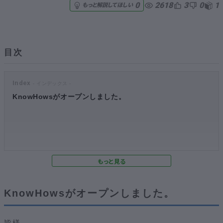
2618
3
0
1
0
もっと解説してほしい
無料でアンケート
匿名360°評価
目次
ちょこっと相談とは？
Index
KnowHowsがオープンしました。
新規会員登録
ログイン
KnowHowsがオープンしました。
皆様