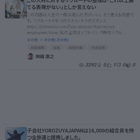
この人材に対するリクルートの整理は「これ以上勝
てる表現がない」としか言えない
この内容は人生で一度は読んだ方がいい。 そう思える内容で
す。 リクルートの６つのスキル・４つのスタンス
https://jobotaku.com/four-stances-that-recruit-
employees-have/ 私の上司はソフトバンク時代リクル...
その他
> その他（その他）
採用戦略
採用
採用計画
中途採用
新卒採用
人材の育成
人材
採用マーケティング
錦織 康之
人材育成
人材教育
採用面接
圧倒的当事者意識
3292
0
1
0
0
当事者意識と圧倒的当事者意識
リクルートの教え
子会社YOROZUYAJAPANは16,000の組合員を持
つ全旅連と提携しました。