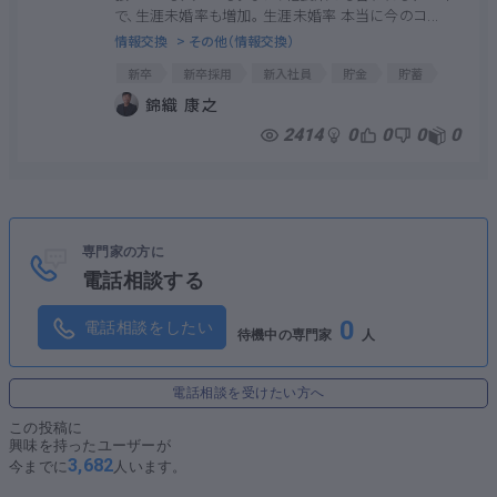
で、生涯未婚率も増加。 生涯未婚率 本当に今のコ...
情報交換
> その他（情報交換）
新卒
新卒採用
新入社員
貯金
貯蓄
新入社員
錦織 康之
2414
0
0
0
0
専門家の方に
電話相談する
0
電話相談をしたい
待機中の専門家
人
電話相談を受けたい方へ
この投稿に
興味を持ったユーザーが
3,682
今までに
人います。