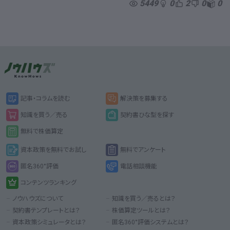
5449
0
2
0
0
記事・コラムを読む
解決策を募集する
知識を買う／売る
契約書ひな型を探す
無料で株価算定
資本政策を無料でお試し
無料でアンケート
匿名360°評価
電話相談機能
コンテンツランキング
ノウハウズについて
知識を買う／売るとは？
契約書テンプレートとは？
株価算定ツールとは？
資本政策シミュレータとは？
匿名360°評価システムとは？