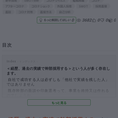
新卒採用
SWOT分析
コロナウイルス
組織再編
コロナ
アフターコロナ
コロナショック
外国人採用
SWOT
採用面接
無料でアンケート
面談
コロナ対策
面接方法
自己分析
3682
0
0
0
0
もっと解説してほしい
匿名360°評価
ちょこっと相談とは？
目次
新規会員登録
Index
＜経歴、過去の実績で幹部採用する＞という人が多く存在し
ログイン
ます。
自社で成功する人は必ずしも「他社で実績を残した人」
ではありません
既存幹部の面談や印象選考って、事業を維持又は作れる
のでしょうか。
実はSWOTの中でも、「脅威」の欄に何を書いたかで、
その方の視座がわかることがあります。
アフターコロナの世界観の中、新しいエンジンになる人
間はどうやって見つけるのか？