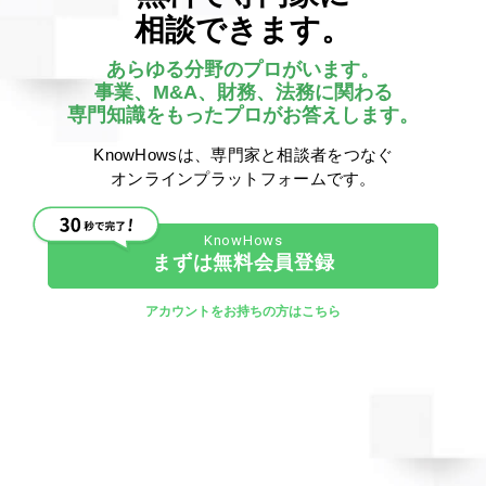
倒産手続
2261
0
0
0
0
相談できます。
あらゆる分野のプロがいます。
人間には順序があるというこの教えが教えて
くれたもの
事業、M&A、財務、法務に関わる
薩摩藩の「侍」「藩士」の順序が教えてくれること この内
専門知識をもったプロがお答えします。
容はよくどこでも書かれているので、ご存知の方も多い
と思いますが、知らない方も多いので、ここに記載してい
KnowHowsは、専門家と相談者をつなぐ
きたいと思い、書かせて頂きます。 薩摩藩主 ...
オンラインプラットフォームです。
その他
> その他（その他）
採用
採用計画
新卒採用
人材の育成
役員会
育成
役員
研修
人事研修
錦織 康之
まずは無料会員登録
5449
0
2
0
0
アカウントをお持ちの方はこちら
AIは経済のコロナなのかもしれませんよ！
AIは経済のコロナかもしれませんね！ 明日メルマガで
も出させてもらいましたが、LINEグループでも異常に盛
り上がっている「CHATGPT」これは現在は３または３．５
から４という（現在は有料版、一部検索エンジンで無
料...
その他
> その他（その他）