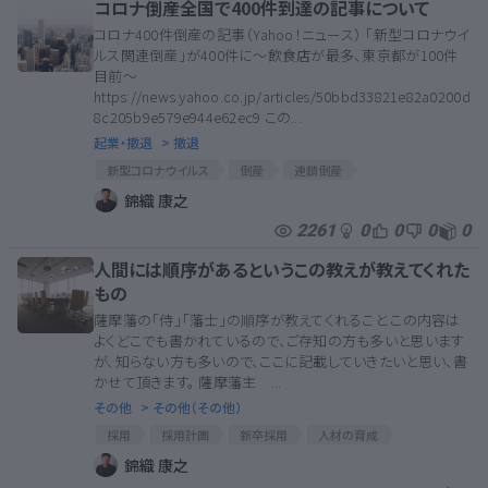
コロナ倒産全国で400件到達の記事について
コロナ400件倒産の記事（Yahoo！ニュース） 「新型コロナウイ
ルス関連倒産」が400件に～飲食店が最多、東京都が100件
目前～
https://news.yahoo.co.jp/articles/50bbd33821e82a0200d
8c205b9e579e944e62ec9 この...
起業・撤退
> 撤退
新型コロナウイルス
倒産
連鎖倒産
アフターコロナ
コロナ
コロナショック
倒産手続
錦織 康之
2261
0
0
0
0
人間には順序があるというこの教えが教えてくれた
もの
薩摩藩の「侍」「藩士」の順序が教えてくれること この内容は
よくどこでも書かれているので、ご存知の方も多いと思います
が、知らない方も多いので、ここに記載していきたいと思い、書
かせて頂きます。 薩摩藩主 ...
その他
> その他（その他）
採用
採用計画
新卒採用
人材の育成
役員会
育成
役員
研修
人事研修
錦織 康之