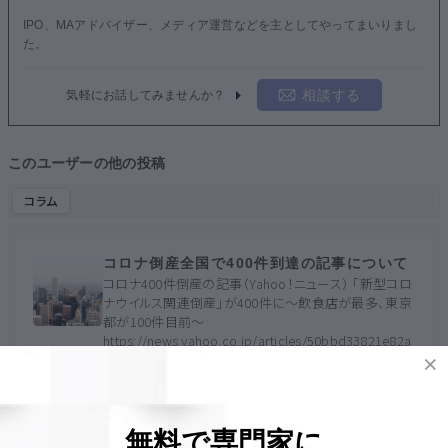
IPO、MAアドバイザー、メディア運営などを主としてやってまいりまし
た。
相談する
気軽にお話してみませんか？
このユーザーの他の投稿
コラム
コロナ倒産全国で400件到達の記事について
コロナ400件倒産の記事（Yahoo！ニュース） 「新型コロ
ナウイルス関連倒産」が400件に～飲食店が最多、東京
都が100件目前～
https://news.yahoo.co.jp/articles/50bbd33821e82a
0200d8c205b9e579e944e62ec9 この...
起業・撤退
> 撤退
新型コロナウイルス
倒産
連鎖倒産
アフターコロナ
コロナ
コロナショック
無料で専門家に
錦織 康之