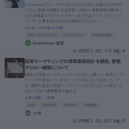
KnowHowsグループのYOROZUYAJAPAN、全国16,000件の
ホテル・旅館が加盟する全旅連と共同で、事業課題の解決と
DX化を推進するプラットフォームを立ち上げ（プレスリリース
リンク） 士業を含むあらゆる領域のプロをマッ...
その他
> その他（その他）
新型コロナウイルス
コロナウイルス
資本業務提携
アフターコロナ
KnowHows
コロナ
コロナ対策
KnowHows 運営
KnowHows公式
コロナ対策支援
業務提携
2252
0
1
0
0
提携
提携契約
コロナウィルスによる経済対策
採用マーケティングの標準業務設計を解説。管轄
YOROZUYAJAPAN
やフロー構築について
前回は「採用マーケティングことはじめ」と題して、採用マーケ
ティングが何をしているかについてお伝えしてきました。 で
は、実際に自社で採用マーケティングを行うとなった場合、ど
のような形で標準業務を組み立...
人事（労務）
> 採用
採用
採用計画
新卒採用
採用戦略
中途採用
採用
採用計画
新卒採用
つ の
採用戦略
中途採用
2998
0
0
0
0