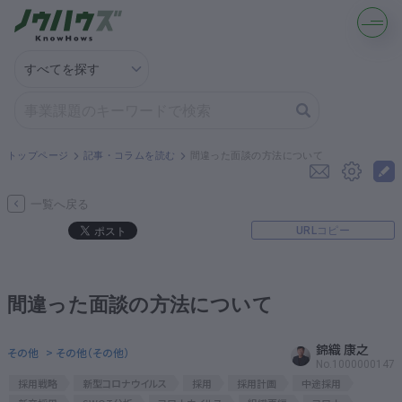
記事・コラムを読む
解決策を募集する
トップページ
記事・コラムを読む
間違った面談の方法について
知識を買う／売る
一覧へ戻る
URLコピー
契約書ひな型を探す
専門家に電話する
間違った面談の方法について
無料で株価を算定
錦織 康之
その他
> その他（その他）
No.1000000147
採用戦略
新型コロナウイルス
採用
採用計画
中途採用
資本政策を無料でお試し