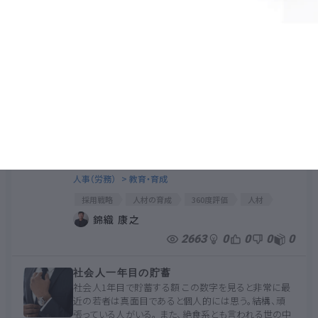
CHATGPT
CahetGPT
AIの仕事
AI
新型コロナウイルス
アフターコロナ
コロナ
錦織 康之
2107
0
0
0
0
KnowHowsにある実は変わった機能につい
て
KnowHowsでは匿名型360度評価を簡単にできるシス
テムを用意しています。 KnowHows匿名360度評価ツ
ール：https://knowhows.jp/whole_angle_rating ま
ず、この360度評価とは一度流行り廃れた（諸刃の剣）と
いう感覚...
人事（労務）
> 教育・育成
採用戦略
人材の育成
360度評価
人材
ジョハリの窓
教育
人材育成
錦織 康之
2663
0
0
0
0
社会人一年目の貯蓄
社会人1年目で貯蓄する額 この数字を見ると非常に最
近の若者は真面目であると個人的には思う。結構、頑
張っている人がいる。 また、絶食系とも言われる世の中