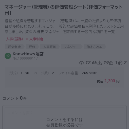
マネージャー（管理職）の評価管理シート【評価フォーマット
付】
経営や組織を管理するマネジャー（管理職）は、一般の社員よりも評価項
目が多岐にわたります。そこで、一般的な評価項目を列挙したリストをご用
意しました。 資料の概要 マネジャーを評価する一般的な項目を一覧...
人事（労務）
> 人事制度
評価制度
評価
人事評価
マネジャー
働き方改革
やりがい
KnowHows 運営
人材管理
HR
マネジメント
No.1000000117
12.6k
19
1
2
形式：
ページ数：
ファイル容量：
XLSX
2
265.95KB
2,200
0
コメント
コメントをするには
会員登録が必要です