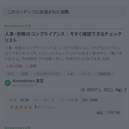
このコンテンツに出品された知識
人事・労務のコンプライアンス│今すぐ確認できるチェック
リスト
人事・労務のコンプライアンスは、しっかり対応しないと大きなトラブルに
なりやすいものです。こういったチェックリストはあまり世の中に一覧であ
りません。 作成時点での法律に伴い、作成を行っております。お役...
人事（労務）
> 労務
IPO
労務
コンプライアンス
人事
リスク
労務管理
リスク管理
KnowHows 運営
IPOチェックリスト
リスク回避
チェックリスト
No.1000000117
労務リスク
IPO手続き
経営リスク
労働問題
9337
32
4
2
形式：
ページ数：
ファイル容量：
XLSX
1
261.29KB
件のレビュー
1
1,980