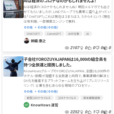
AIは経済のコロナなのかもしれませんよ！
AIは経済のコロナかもしれませんね！ 明日メルマガでも出さ
せてもらいましたが、LINEグループでも異常に盛り上がってい
る「CHATGPT」これは現在は３または３．５から４という（現在
は有料版、一部検索エンジンで無料...
その他
> その他（その他）
CHATGPT
CahetGPT
AIの仕事
AI
新型コロナウイルス
アフターコロナ
コロナ
錦織 康之
2107
0
0
0
0
子会社YOROZUYAJAPANは16,000の組合員を
持つ全旅連と提携しました。
KnowHowsグループのYOROZUYAJAPAN、全国16,000件の
ホテル・旅館が加盟する全旅連と共同で、事業課題の解決と
DX化を推進するプラットフォームを立ち上げ（プレスリリース
リンク） 士業を含むあらゆる領域のプロをマッ...
その他
> その他（その他）
新型コロナウイルス
コロナウイルス
資本業務提携
アフターコロナ
KnowHows
コロナ
コロナ対策
KnowHows 運営
KnowHows公式
コロナ対策支援
業務提携
2252
0
1
0
0