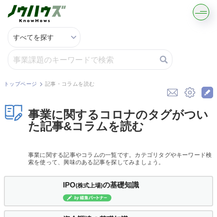
記事・コラムを読む
解決策を募集する
トップページ
記事・コラムを読む
知識を買う／売る
事業に関するコロナのタグがつい
た記事&コラムを読む
契約書ひな型を探す
事業に関する記事やコラムの一覧です。カテゴリタグやキーワード検
専門家に電話する
索を使って、興味のある記事を探してみましょう。
無料で株価を算定
IPO
の基礎知識
(株式上場)
資本政策を無料でお試し