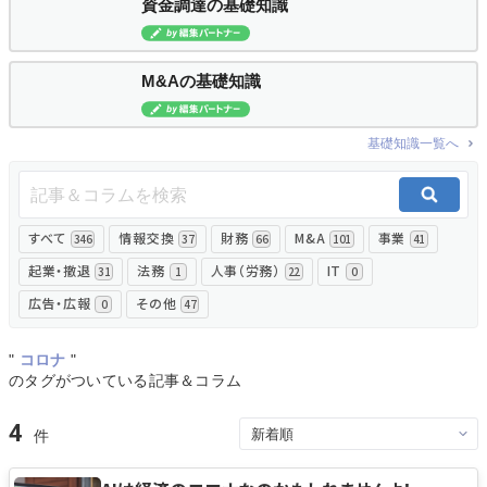
資金調達の基礎知識
無料でアンケート
M&Aの基礎知識
匿名360°評価
基礎知識一覧へ
ちょこっと相談とは？
すべて
情報交換
財務
M&A
事業
新規会員登録
346
37
66
101
41
起業・撤退
法務
人事（労務）
IT
31
1
22
0
ログイン
広告・広報
その他
0
47
"
コロナ
"
のタグがついている記事＆コラム
4