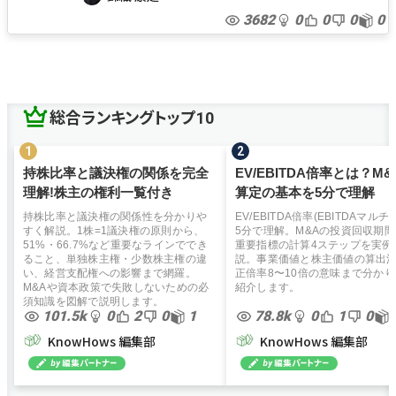
組織再編
コロナ
アフターコロナ
コロナショック
3682
0
0
0
0
外国人採用
SWOT
採用面接
面談
コロナ対策
面接方法
自己分析
総合ランキングトップ10
持株比率と議決権の関係を完全
EV/EBITDA倍率とは？M
理解!株主の権利一覧付き
算定の基本を5分で理解
持株比率と議決権の関係性を分かりや
EV/EBITDA倍率(EBITDAマルチ
すく解説。1株=1議決権の原則から、
5分で理解。M&Aの投資回収期
51%・66.7%など重要なラインででき
重要指標の計算4ステップを実例
ること、単独株主権・少数株主権の違
説。事業価値と株主価値の算出
い、経営支配権への影響まで網羅。
正倍率8〜10倍の意味まで分か
M&Aや資本政策で失敗しないための必
紹介します。
須知識を図解で説明します。
101.5k
0
2
0
1
78.8k
0
1
0
KnowHows 編集部
KnowHows 編集部