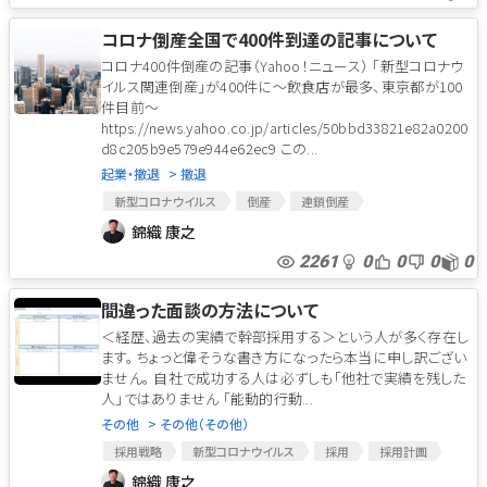
提携
提携契約
コロナウィルスによる経済対策
YOROZUYAJAPAN
コロナ倒産全国で400件到達の記事について
コロナ400件倒産の記事（Yahoo！ニュース） 「新型コロナウ
イルス関連倒産」が400件に～飲食店が最多、東京都が100
件目前～
https://news.yahoo.co.jp/articles/50bbd33821e82a0200
d8c205b9e579e944e62ec9 この...
起業・撤退
> 撤退
新型コロナウイルス
倒産
連鎖倒産
アフターコロナ
コロナ
コロナショック
倒産手続
錦織 康之
2261
0
0
0
0
間違った面談の方法について
＜経歴、過去の実績で幹部採用する＞という人が多く存在し
ます。 ちょっと偉そうな書き方になったら本当に申し訳ござい
ません。 自社で成功する人は必ずしも「他社で実績を残した
人」ではありません 「能動的行動...
その他
> その他（その他）
採用戦略
新型コロナウイルス
採用
採用計画
中途採用
新卒採用
SWOT分析
コロナウイルス
錦織 康之