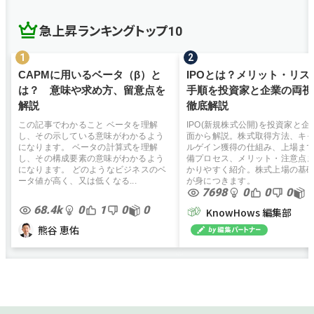
急上昇ランキングトップ10
CAPMに用いるベータ（β）と
IPOとは？メリット・リス
は？ 意味や求め方、留意点を
手順を投資家と企業の両視
解説
徹底解説
この記事でわかること ベータを理解
IPO(新規株式公開)を投資家と企
し、その示している意味がわかるよう
面から解説。株式取得方法、キ
になります。 ベータの計算式を理解
ルゲイン獲得の仕組み、上場ま
し、その構成要素の意味がわかるよう
備プロセス、メリット・注意点
になります。 どのようなビジネスのベ
かりやすく紹介。株式上場の基
ータ値が高く、又は低くなる...
が身につきます。
7698
0
0
0
0
68.4k
0
1
0
0
KnowHows 編集部
熊谷 恵佑