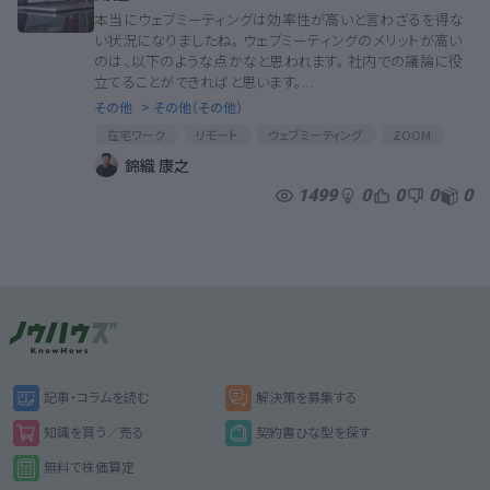
本当にウェブミーティングは効率性が高いと言わざるを得な
い状況になりましたね。 ウェブミーティングのメリットが高い
のは、以下のような点かなと思われます。 社内での議論に役
立てることができればと思います。...
その他
> その他（その他）
在宅ワーク
リモート
ウェブミーティング
ZOOM
リモートワーク
錦織 康之
1499
0
0
0
0
記事・コラムを読む
解決策を募集する
知識を買う／売る
契約書ひな型を探す
無料で株価算定