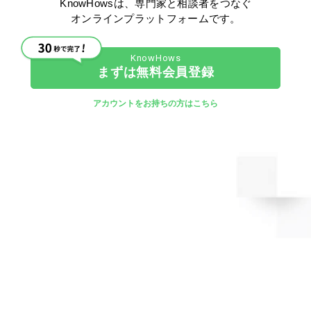
KnowHowsは、専門家と相談者をつなぐ
情報交換
> その他（情報交換）
オンラインプラットフォームです。
CHATGPT
AIの仕事
AI
OPENAI
AIとそれ以外
AIの危険性
錦織 康之
まずは無料会員登録
3323
0
0
0
0
アカウントをお持ちの方はこちら
AIは経済のコロナなのかもしれませんよ！
AIは経済のコロナかもしれませんね！ 明日メルマガで
も出させてもらいましたが、LINEグループでも異常に盛
り上がっている「CHATGPT」これは現在は３または３．５
から４という（現在は有料版、一部検索エンジンで無
料...
その他
> その他（その他）
CHATGPT
CahetGPT
AIの仕事
AI
新型コロナウイルス
アフターコロナ
コロナ
錦織 康之
2106
0
0
0
0
CHATGPTで「AIの説明」を書かせてみまし
た。
CHATGPTでやってみた。 CHATGPTで以下のように依頼