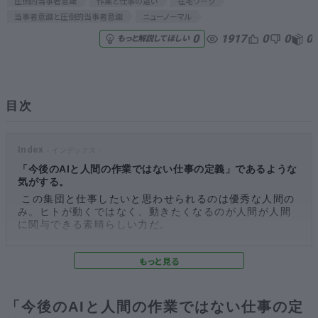
圧倒的当事者意識
作業と仕事の違い
在宅ワーク
当事者意識と圧倒的当事者意識
ニューノーマル
無料でアンケート
1917
0
0
0
0
もっと解説してほしい
匿名360°評価
ちょこっと相談とは？
目次
Index
新規会員登録
「今後のAIと人間の作業ではない仕事の定義」であるような
気がする。
ログイン
この集団と仕事したいと思わせられるのは優秀な人間の
み。ヒトが動くではなく、動きたくなるのが人間が人間
に関与できる素晴らしい力だ。
【優秀なグロースハッカーは、】
AIは現在、第3次のAIブームであり、2回ほど終了してい
るという事実があることを知る人が少ない
「今後のAIと人間の作業ではない仕事の定