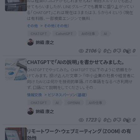
AIは経済のコロナかもしれませんね！ 明日メルマガでも出さ
せてもらいましたが、LINEグループでも異常に盛り上がってい
る「CHATGPT」これは現在は３または３．５から４という（現在
は有料版、一部検索エンジンで無料...
その他
> その他（その他）
CHATGPT
CahetGPT
AIの仕事
AI
新型コロナウイルス
アフターコロナ
コロナ
錦織 康之
2106
0
0
0
0
CHATGPTで「AIの説明」を書かせてみました。
CHATGPTでやってみた。 CHATGPTで以下のように依頼をか
けてみます。 投げ込んだ文章＞ 「中小企業の社長や経営者に
向けたAIとは何かを技術的単語、ITの単語をなるべき利用せ
ず、口語にて説明をしてください。その...
情報交換
> ビジネスパーソン（基礎）
CHATGPT
AI
OPENAI
AIの仕事
AIとそれ以外
錦織 康之
1723
0
0
0
0
リモートワーク・ウェブミーティング（ZOOM）の有
効性