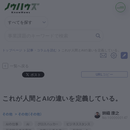
記事・コラムを読む
解決策を募集する
トップページ
記事・コラムを読む
これが人間とAIの違いを定義している。
知識を買う／売る
一覧へ戻る
URLコピー
契約書ひな型を探す
専門家に電話する
これが人間とAIの違いを定義している。
無料で株価を算定
錦織 康之
その他
> その他（その他）
No.1000000147
AIの仕事
AI
グロスハッカー
ビジネススタンス
資本政策を無料でお試し