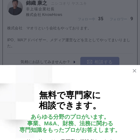
錦織 康之
非上場企業社長
株式会社 KnowHows
35
9
株式会社 マオリという会社もやっております。
IPO、MAアドバイザー、メディア運営などを主としてやってまいりまし
た。
相談する
気軽にお話してみませんか？
このユーザーの他の投稿
無料で専門家に
コラム
相談できます。
CHATGPTにAIの危険性を聞いてみました。
あらゆる分野のプロがいます。
皆さんやられたかもしれませんが、AIにAIと人間の関係
事業、M&A、財務、法務に関わる
性を聞くものを作成してみました。 CHATGPTにAIの危
専門知識をもったプロがお答えします。
険性を聞いてみました。 以下途中までとなりますが、回
答が出た範囲まで記載したいと思います。 AIの社会や...