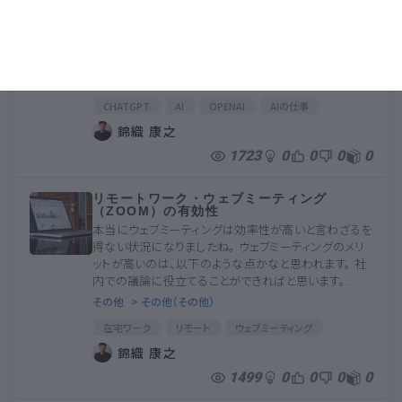
をかけてみます。 投げ込んだ文章＞ 「中小企業の社長
や経営者に向けたAIとは何かを技術的単語、ITの単語
をなるべき利用せず、口語にて説明をしてください。そ
の...
情報交換
> ビジネスパーソン（基礎）
CHATGPT
AI
OPENAI
AIの仕事
AIとそれ以外
錦織 康之
1723
0
0
0
0
リモートワーク・ウェブミーティング
（ZOOM）の有効性
本当にウェブミーティングは効率性が高いと言わざるを
得ない状況になりましたね。 ウェブミーティングのメリ
ットが高いのは、以下のような点かなと思われます。 社
内での議論に役立てることができればと思います。...
その他
> その他（その他）
在宅ワーク
リモート
ウェブミーティング
ZOOM
リモートワーク
錦織 康之
1499
0
0
0
0