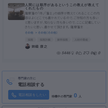
人間には順序があるというこの教えが教えて
くれたもの
薩摩藩の「侍」「藩士」の順序が教えてくれること この内
容はよくどこでも書かれているので、ご存知の方も多い
と思いますが、知らない方も多いので、ここに記載してい
きたいと思い、書かせて頂きます。 薩摩藩主 ...
その他
> その他（その他）
採用
採用計画
新卒採用
人材の育成
役員会
育成
役員
研修
人事研修
錦織 康之
5446
0
2
0
0
専門家の方に
電話相談する
0
電話相談をしたい
待機中の専門家
人