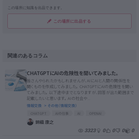
この場所に知識を出品できます。
この場所に出品する
関連のあるコラム
CHATGPTにAIの危険性を聞いてみました。
皆さんやられたかもしれませんが、AIにAIと人間の関係性を
聞くものを作成してみました。 CHATGPTにAIの危険性を聞い
てみました。 以下途中までとなりますが、回答が出た範囲まで
記載したいと思います。 AIの社会や...
情報交換
> その他（情報交換）
CHATGPT
AIの仕事
AI
OPENAI
AIとそれ以外
AIの危険性
錦織 康之
3323
0
0
0
0