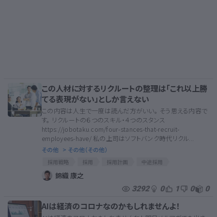
この人材に対するリクルートの整理は「これ以上勝
てる表現がない」としか言えない
この内容は人生で一度は読んだ方がいい。 そう思える内容で
す。 リクルートの６つのスキル・４つのスタンス
https://jobotaku.com/four-stances-that-recruit-
employees-have/ 私の上司はソフトバンク時代リクル...
その他
> その他（その他）
採用戦略
採用
採用計画
中途採用
新卒採用
人材の育成
人材
採用マーケティング
錦織 康之
人材育成
人材教育
採用面接
圧倒的当事者意識
3292
0
1
0
0
当事者意識と圧倒的当事者意識
リクルートの教え
AIは経済のコロナなのかもしれませんよ！