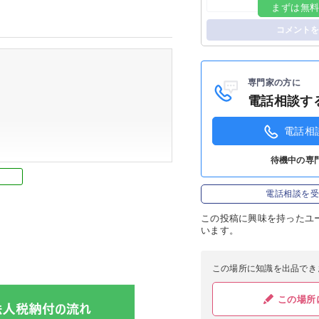
まずは無
ログイン
コメントを
専門家の方に
電話相談す
電話相
待機中の専
電話相談を
この投稿に
興味を持ったユ
います。
この場所に知識を出品でき
この場所