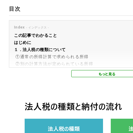
目次
Index
この記事でわかること
はじめに
１．法人税の種類について
①通常の所得計算で求められる所得
②別の計算方法が定められている所得
③納税義務のない法人がある
④法人税以外に法人が課される主な税金
２．法人税の納付の流れ
①決算整理の実施
②決算書類の作成
③税務申告と納税
まとめ
おわりに