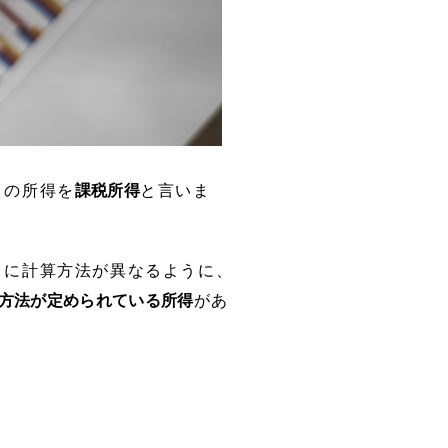
この所得を
課税所得
と言いま
とに計算方法が異なるように、
方法が定められている所得
があ