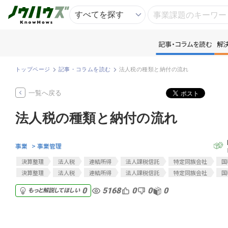
記事・コラムを読む
解
記
トップページ
記事・コラムを読む
法人税の種類と納付の流れ
知
一覧へ戻る
法人税の種類と納付の流れ
専
事業
> 事業管理
資
決算整理
法人税
連結所得
法人課税信託
特定同族会社
国
決算整理
法人税
連結所得
法人課税信託
特定同族会社
国
匿
5168
0
0
0
0
もっと解説してほしい