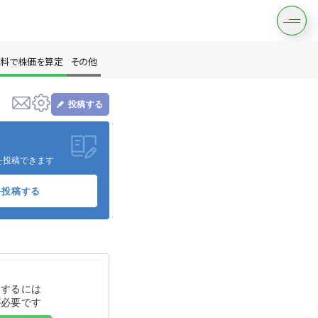
料で株価を算定
その他
投稿する
す
を投稿できます
を投稿する
は？
をするには
が必要です