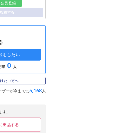
料会員登録
投稿する
る
談をしたい
0
門家
人
受けたい方へ
5,168
ーザーが
今までに
人
ます。
に出品する