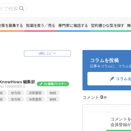
決策を募集する
知識を買う／売る
専門家に電話する
契約書ひな型を探す
無
事・コラムを読む
解決策を募集する
識を買う／売る
契約書ひな型を探
URLコピー
コラムを投稿
記事＆コラムに、コラム
門家に電話する
無料で株価を算定
コラム
KnowHows 編集部
本政策を無料でお試し
No.1000000012
無料でアンケート
税
地方税
決算書類
納税
0
コメント
税
地方税
決算書類
納税
名360°評価
ちょこっと相談と
コメント
会員登録
新規会員登録